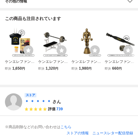
その他の情報
この商品も注目されています
ケンエレファント
ケンエレファント
ケンエレファント
ケンエレファント
ガチャ ゴールドジ
ガチャ ゴールドジ
ガチャ ゴールドジ
ガチャ ゴールドジ
1,650
1,320
1,980
660
即決
円
即決
円
即決
円
即決
円
ム ミニチュアコレ
ム ミニチュアコレ
ム ミニチュアコレ
ム ミニチュアコレ
クション gold's gy
クション gold's gy
クション gold's gy
クション gold's gy
m 【Tシャツ / シ
m 【パワービルダ
m 【シンボルトロ
m 【IVANKOセッ
ェイカー / ホエイ
ーベンチ (IVANKO
フィー】
トダンベル / トレ
プロテイン】
バーベル付き)】
ーニングレザーベ
ストア
ルト】
＊ ＊ ＊ ＊ ＊
さん
評価
739
※商品削除などのお問い合わせは
こちら
ストアの情報
ニュースレター配信登録