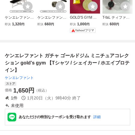
ケンエレファント
ケンエレファント
GOLD'S GYM ゴ
T-faL ティファー
ガチャ ゴールドジ
ガチャ ゴールドジ
ールドジム ミニチ
ル ミニチュアコレ
1,320
660
1,000
600
即決
円
即決
円
即決
円
即決
円
ム ミニチュアコレ
ム ミニチュアコレ
ュアコレクション
クション クリプソ
Yahoo!フリマ
クション gold's gy
クション gold's gy
4点セット バスボ
ミニット デュオ
m 【パワービルダ
m 【IVANKOセッ
ム
レッド4.2L 圧力鍋
ーベンチ (IVANKO
トダンベル / トレ
ケンエレファント
バーベル付き)】
ーニングレザーベ
ケンエレファント ガチャ ゴールドジム ミニチュアコレク
ルト】
ション gold's gym 【Tシャツ / シェイカー / ホエイプロテ
イン】
ケンエレファント
ストア
1,650
円
価格
（税込）
1
件
1月20日（火）9時40分
終了
未使用
あなただけの特別なクーポンを受け取れます
詳細