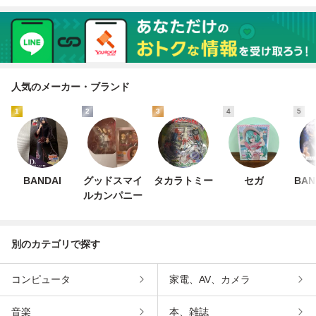
人気のメーカー・ブランド
1
2
3
4
5
BANDAI
グッドスマイ
タカラトミー
セガ
BAN
ルカンパニー
別のカテゴリで探す
コンピュータ
家電、AV、カメラ
音楽
本、雑誌