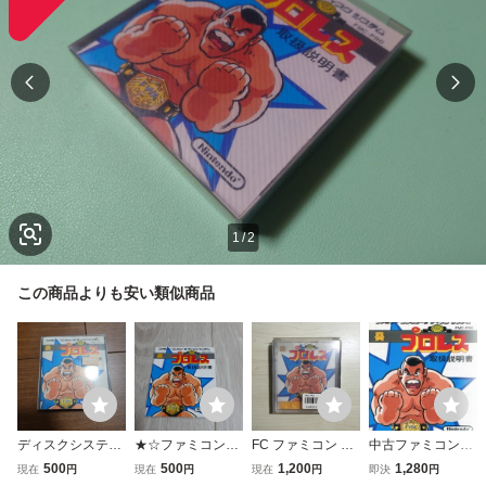
1
/
2
この商品よりも安い類似商品
ディスクシステム
★☆ファミコンソ
FC ファミコン デ
中古ファミコンソ
ファミコン プロレ
フト(ディスクシス
ィスクシステム デ
フト(ディスクシス
500
500
1,200
1,280
現在
円
現在
円
現在
円
即決
円
ス ファミコンディ
テム) プロレス
ィスクカード / プ
テム) プロレス