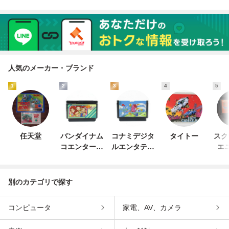
人気のメーカー・ブランド
1
2
3
4
5
任天堂
バンダイナム
コナミデジタ
タイトー
スク
コエンターテ
ルエンタテイ
エ
インメント
ンメント
別のカテゴリで探す
コンピュータ
家電、AV、カメラ