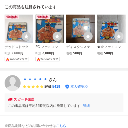
この商品も注目されています
送料無料
送料無料
デッドストック
FC ファミコンデ
ディスクシステム
★☆ファミコンソ
ファミコン ディス
ィスクシステム
ファミコン プロレ
フト(ディスクシス
2,600
2,000
500
500
即決
円
即決
円
現在
円
現在
円
クシステム プロレ
プロレス (取説・
ス ファミコンディ
テム) プロレス
Yahoo!フリマ
Yahoo!フリマ
ス Nintendo 新
ケース付き) 美品
スクシステム
説明書のみ☆★
品 未開封品
＊ ＊ ＊ ＊ ＊
さん
評価
5419
本人確認済
スピード発送
この出品者は平均24時間以内に発送しています
詳細
※商品削除などのお問い合わせは
こちら