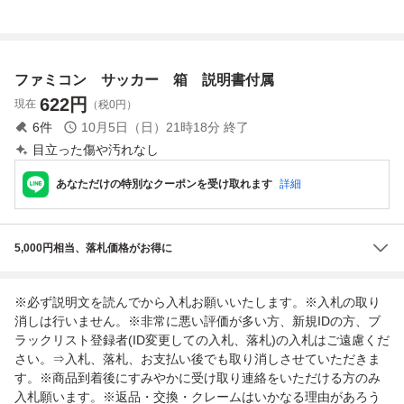
明書 (ソフト無・
書つき
説明書のみ) ファ
ミリー コンピュー
タ Nintendo 1985
ファミコン サッカー 箱 説明書付属
FCD シール付
622
円
現在
（税0円）
6
件
10月5日（日）21時18分
終了
目立った傷や汚れなし
あなただけの特別なクーポンを受け取れます
詳細
5,000円相当、落札価格がお得に
※必ず説明文を読んでから入札お願いいたします。※入札の取り
消しは行いません。※非常に悪い評価が多い方、新規IDの方、ブ
ラックリスト登録者(ID変更しての入札、落札)の入札はご遠慮くだ
さい。⇒入札、落札、お支払い後でも取り消しさせていただきま
す。※商品到着後にすみやかに受け取り連絡をいただける方のみ
入札願います。※返品・交換・クレームはいかなる理由があろう