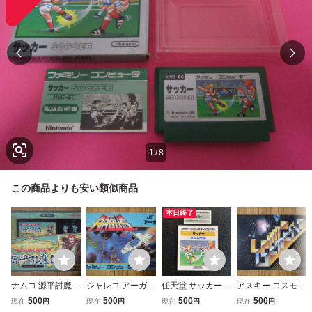
1
/
8
この商品よりも安い類似商品
本日終了
ナムコ 源平討魔伝
ジャレコ アーガス
任天堂 サッカー
アスキー コスモジ
ファミコンソフト
ファミコンソフト
ファミコン ディス
ェネシス ファミコ
500
500
500
500
現在
円
現在
円
現在
円
現在
円
箱、説明書つき
箱、説明書つき
クシステム 取扱説
ンソフト 箱、説明