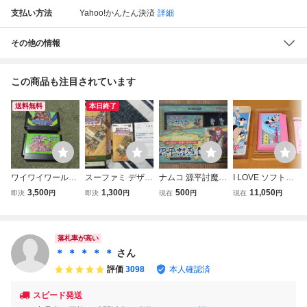
支払い方法
Yahoo!かんたん決済
詳細
その他の情報
この商品も注目されています
送料無料
本日終了
ワイワイワールド
スーファミ デザエ
ナムコ 源平討魔伝
I LOVE ソフトボ
ワイワイワールド
モン 箱 説明書 ハ
ファミコンソフト
ール 箱/説明書付
3,500
1,300
500
11,050
即決
円
即決
円
現在
円
現在
円
2 ファミコンソフ
ガキのみ アテナ
箱、説明書つき
き ココナッツジャ
ト FC 箱説明書無
スーパーファミコ
パン ファミコン
し
ン
ソフト
落札率が高い
＊ ＊ ＊ ＊ ＊
さん
評価
3098
本人確認済
スピード発送