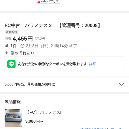
Yahoo!フリマ
号：20074】
20008】
FC中古 パラメデス２ 【管理番号：20008】
匿名配送
4,455
円
現在
（税0円）
1
件
2月8日（日）21時14分
終了
傷や汚れあり
あなただけの特別なクーポンを受け取れます
詳細
5,000円相当、落札価格がお得に
製品情報
【FC】 パラメデスII
3,980
円〜