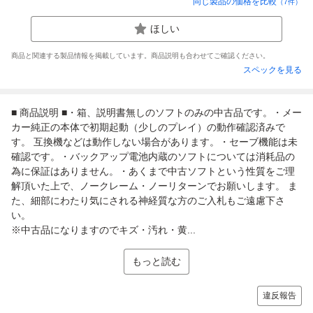
同じ製品の価格を比較
（
7
件）
ほしい
商品と関連する製品情報を掲載しています。商品説明も合わせてご確認ください。
スペックを見る
■ 商品説明 ■・箱、説明書無しのソフトのみの中古品です。・メー
カー純正の本体で初期起動（少しのプレイ）の動作確認済みで
す。 互換機などは動作しない場合があります。・セーブ機能は未
確認です。・バックアップ電池内蔵のソフトについては消耗品の
為に保証はありません。・あくまで中古ソフトという性質をご理
解頂いた上で、ノークレーム・ノーリターンでお願いします。 ま
た、細部にわたり気にされる神経質な方のご入札もご遠慮下さ
い。
※中古品になりますのでキズ・汚れ・黄...
もっと読む
違反報告