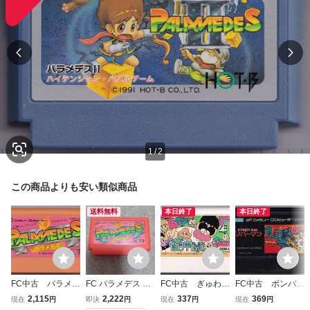
1
/
2
この商品よりも安い類似商品
送料無料
本日終了
本日終了
FC中古 パラメデ
FC パラメデス フ
FC中古 ぎゅわん
FC中古 ボンバー
ス（PALAMEDE
ァミコン ソフトの
ぶらあ自己中心
マン 【管理番
2,115
2,222
337
369
現在
円
即決
円
現在
円
現在
円
S） 【管理番
み PALAMEDES
派 【管理番号：
号：20044】