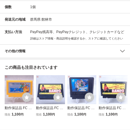
個数
1
個
発送元の地域
群馬県 館林市
支払い方法
PayPay残高等、PayPayクレジット、クレジットカードなど
詳細はストア情報・商品説明を確認するか、ストアに確認してください
その他の情報
この商品も注目されています
動作保証品 FC フ
動作保証品 FC フ
動作保証品 FC フ
動作保証品 FC フ
ァミコン 獣王記
ァミコン RAMBO
ァミコン ラグラン
ァミコン ランボー
1,100
1,100
1,100
1,100
現在
円
現在
円
現在
円
現在
円
【PP
ランボー【PP
ジュポイント【PP
RAMBO【PP