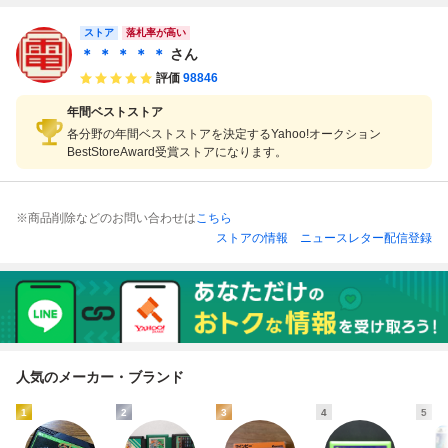
ストア
落札率が高い
＊ ＊ ＊ ＊ ＊
さん
評価
98846
年間ベストストア
各分野の年間ベストストアを決定するYahoo!オークション
BestStoreAward受賞ストアになります。
※商品削除などのお問い合わせは
こちら
ストアの情報
ニュースレター配信登録
人気のメーカー・ブランド
1
2
3
4
5