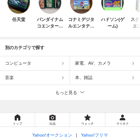
任天堂
バンダイナム
コナミデジタ
ハドソン(ゲ
スク
コエンターテ
ルエンタテイ
ーム)
エ
インメント
ンメント
別のカテゴリで探す
コンピュータ
家電、AV、カメラ
音楽
本、雑誌
もっと見る
トップ
出品
ウォッチ
マイオク
Yahoo!オークション
Yahoo!フリマ