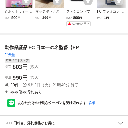
☆ホットウィール
マッチボックス M
ファミコンソフト
FC ファミコン ソ
カーカルチャー シ
atchbox【'61 Jee
バーガータイム F
フト EGYPT エジ
500
300
800
1
現在
円
現在
円
即決
円
現在
円
ルエット マツダ R
p FC】開封品
C ナムコ レトロ
プト ゲーム 説明
Yahoo!フリマ
X-7 FC パンデム
中古品
書欠品 動作確認品
激安1円スタート
動作保証品 FC 日本一の名監督【PP
任天堂
年間ベストストア
803
円
現在
（税込）
990
円
即決
（税込）
20
件
9月2日（火）21時40分
終了
やや傷や汚れあり
あなただけの特別なクーポンを受け取れます
詳細
5,000円相当、落札価格がお得に