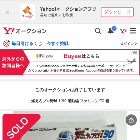
i
毎日引けるくじ 今すぐ挑戦
ログイン
このオークションは終了しています
燃えろプロ野球！'90 感動編 ファミコン FC 箱