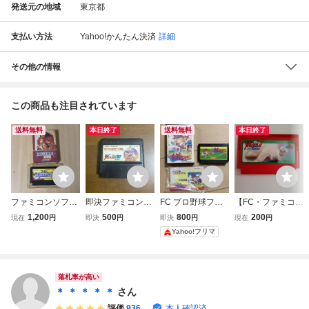
発送元の地域
東京都
支払い方法
Yahoo!かんたん決済
詳細
その他の情報
この商品も注目されています
送料無料
本日終了
送料無料
本日終了
ファミコンソフト
即決ファミコンソ
FC プロ野球ファ
【FC・ファミコ
FC ウィロー 箱
フト 燃えプ
ミリースタジアム
ン】 燃えろ!! プ
1,200
500
800
200
現在
円
即決
円
即決
円
現在
円
説明書無し 売り
ロ！！90感動編
箱説付き ファミコ
ロ野球
Yahoo!フリマ
切り 送料無料
燃えろプロ野球 9
ンソフト
cgadbj16
0感動編
落札率が高い
＊ ＊ ＊ ＊ ＊
さん
評価
936
本人確認済