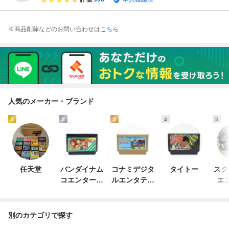
※商品削除などのお問い合わせは
こちら
人気のメーカー・ブランド
1
2
3
4
5
任天堂
バンダイナム
コナミデジタ
タイトー
スク
コエンターテ
ルエンタテイ
エ
インメント
ンメント
別のカテゴリで探す