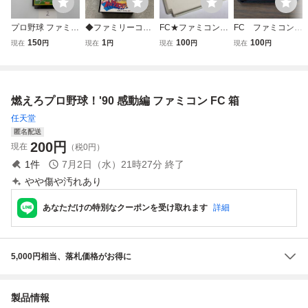
プロ野球 ファミリ
◆ファミリーコン
FC★ファミコン★
FC ファミコン
ースタジアム 任
ピューター/ファミ
燃えろ!!プロ野球'8
プロ野球 ファミリ
150
1
100
100
現在
円
現在
円
現在
円
現在
円
天堂 FC ファミ
コン/FC プロ野球
8決定版★ジャレ
ースタジアム
コン 箱有り 接
ファミリースタジ
コ★クリックポス
点洗浄済 SAKA2
アム ソフト
ト185円
燃えろプロ野球！'90 感動編 ファミコン FC 箱
任天堂
匿名配送
200
円
現在
（税0円）
1
件
7月2日（水）21時27分
終了
やや傷や汚れあり
あなただけの特別なクーポンを受け取れます
詳細
5,000円相当、落札価格がお得に
製品情報