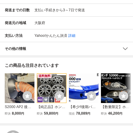
発送までの日数
支払い手続きから3～7日で発送
発送元の地域
大阪府
支払い方法
Yahoo!かんたん決済
詳細
その他の情報
この商品も注目されています
送料無料
S2000 AP2 後期
【純正品】ホンダ
【希少!!後期バン
【数量限定】ホン
バンパー 用 ブレ
AP2 S2000 後期
パー!!】HONDA
ダ S2000 プロジ
8,000
59,800
78,089
46,200
即決
円
即決
円
現在
円
即決
円
ーキダクト
純正 17in 7JJ +55
ホンダ 純正 AP1 A
ェクターヘッドラ
8.5JJ +65 PCD11
P2 S2000 フロン
イト インナーBK
4.3 4本セット ノ
トバンパー 71101
【米国SAE認証】