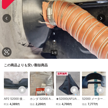
1
/
6
この商品よりも安い類似商品
送料無料
AP2 S2000 後期
ホンダ S2000 AP
★S2000(AP1/AP
S2000 メーターフ
純正 ノーマル フ
2 後期リアバンパ
2)用シフトブーツ
ードパネル 後期 A
4,389
2,200
4,700
7,777
即決
円
現在
円
即決
円
現在
円
ロント ダクトプレ
ー 牽引フックカバ
（ブルードットク
P2