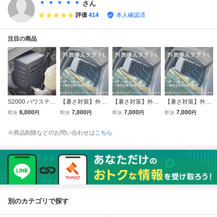
ーマル戻し 交換用
-S2A-ZZ00 B545P
【左右set1台分】
＊ ＊ ＊ ＊ ＊
さん
スタッドレス用 即
バミューダブルー
AP1後期/AP2用
評価
414
本人確認済
納可能
パール 外装 即納
注目の商品
S2000 パワステコ
【暑さ対策】外気
【暑さ対策】外気
【暑さ対策】外気
ンピュータ カバー
導入ダクト エアコ
導入ダクト 旧車 E
導入ダクト 旧車 z
6,000
7,000
7,000
7,000
即決
円
即決
円
即決
円
即決
円
ン レス車 ae86 JZ
G6 EK9 EK4 DC2
n6 mxpa gxpa l27
X100 JZX90 JZX1
DC5 EP3 FD2 FK
5 l235 ヴィヴィオ
※商品削除などのお問い合わせは
こちら
10 SXE10 SW20
2 FK8 FL5 EF9 EF
r12 ja4 jg1 z33 z3
ローバーミニ s13
8 DA6 DB8 CL1 C
4 brz 86 zn8 ハコ
s14 s15 r31 r32 r3
F4 BB6 他
スカ ケンメリ サ
3 r34 等
ニトラ 他
別のカテゴリで探す