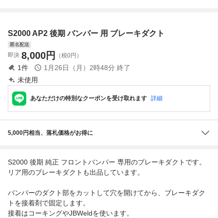
ート 19600-PCX-
ー HONDA 純正
ラフト）
0200 / T3-1362
S2000 AP2 後期 バンパー 用 ブレーキダクト
匿名配送
8,000
円
即決
（税0円）
1
件
1月26日（月）2時48分
終了
未使用
あなただけの特別なクーポンを受け取れます
詳細
5,000円相当、落札価格がお得に
S2000 後期 純正 フロントバンパー 専用のブレーキダクトです。
リア用のブレーキダクトも出品しています。
バンパーのダクト部をカットして穴を開けてから、ブレーキダク
トを接着剤で固定します。
接着はコーキングやJBWeldを使います。