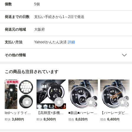
個数
5
個
発送までの日数
支払い手続きから1～2日で発送
発送元の地域
大阪府
支払い方法
Yahoo!かんたん決済
詳細
その他の情報
この商品も注目されています
送料無料
ledヘッドライト 7
【高輝度×多機
■新品■ハーレーダ
【ハーレーダビッ
インチ DRL付き H
能】7インチLED
ビッドソン汎用 L
ドソン専用】バイ
3,680
8,500
8,020
6,400
即決
円
即決
円
現在
円
現在
円
i/Loビーム ホワイ
ヘッドライト DR
EDヘッドライト
ク 5.75インチ LE
ト 防水 75W ヤマ
L/ウィンカー/IP67
5.75インチ Hi/Lo
D ヘッドライト ハ