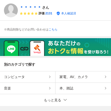
ハ、ハーレー、ホ
防水/6000K/12V-3
ビーム DRLデイラ
イ/ロービーム DR
ンダ、スズキ汎用
2V対応 ハーレ
イト付き 66Ｗ ス
L 1個
＊ ＊ ＊ ＊ ＊
さん
H4-H13アダプタ
ー・CB・VTR・S
ポーツスター/スー
評価
2131
本人確認済
ー 1個 GZD14
R・Z・GSX等対
パーグライド等
応
※商品削除などのお問い合わせは
こちら
別のカテゴリで探す
コンピュータ
家電、AV、カメラ
音楽
本、雑誌
もっと見る