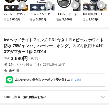
ハーレー ヤマハ
75W 7インチ led
LEDヘッドライト
■社外汎用LEDヘ
ホンダ スズキ 5.7
ヘッドライト DRL
6.5インチ イカリ
ッドライト5.75イ
3,650
3,280
3,300
2,068
現在
円
即決
円
現在
円
現在
円
5~6.5インチ LED
付き Hi/Loビーム
ング Hi-Low切替/
ンチ14.6cm ウィ
プロジェクション
ホワイト 防水IP67
DRL ホワイト 40
ンカー プロジェク
ヘッドライト オー
ハーレー、ヤマ
W プロジェクター
ター ハーレー X
トバイ オートバイ
ハ、ホンダ、スズ
ハーレー ホンダ
L883 XL1200やド
ledヘッドライト 7インチ DRL付き Hi/Loビーム ホワイト
ブラック ラウンド
キ汎用 H4-H13ア
ヤマハ
ラッグスターバル
1個
ダプター 1個 GZD
カンクラシックな
防水 75W ヤマハ、ハーレー、ホンダ、スズキ汎用 H4-H1
14
ど
3アダプター 1個 GZD14
3,680
円
即決
（税0円）
1
件
4月6日（月）23時19分
終了
未使用
あなただけの特別なクーポンを受け取れます
詳細
5,000円相当、落札価格がお得に