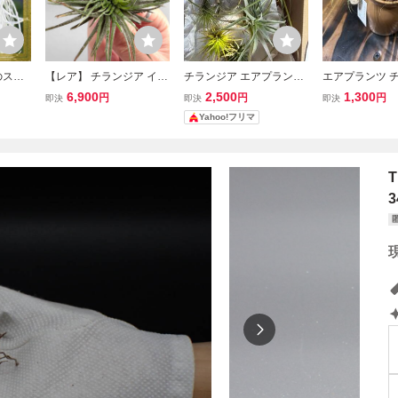
のスパ
【レア】 チランジア イオ
チランジア エアプランツ
エアプランツ 
m程度
ナンタ モンストローサ 【
まとめセット 複数種
イオナンタ、陶
6,900
2,500
1,300
円
円
円
即決
即決
即決
ランツ
Tillandsia ionantha Monst
観葉植物 イン
Yahoo!フリマ
スネオ
rose 】 ティランジア 綴
がいらないので
化 エアプランツ 希少
の上に置いてい
ランジア
T