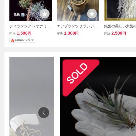
ティランジア レオナミア
エアプランツ チランジア
銀葉の美しい太葉
ナ / チランジア エアプラ
メラノクラテル、陶器鉢
ニッシュモス 6０c
1,500
1,300
2,500
円
円
円
即決
即決
即決
ンツ エアープランツ Tilla
入り 観葉植物 インテリ
チランジア エアプ
Yahoo!フリマ
ndsia
ア 土がいらないのでヤ
エアープランツ ウ
シ繊維の上に置いていま
イデス
す、 チランジア