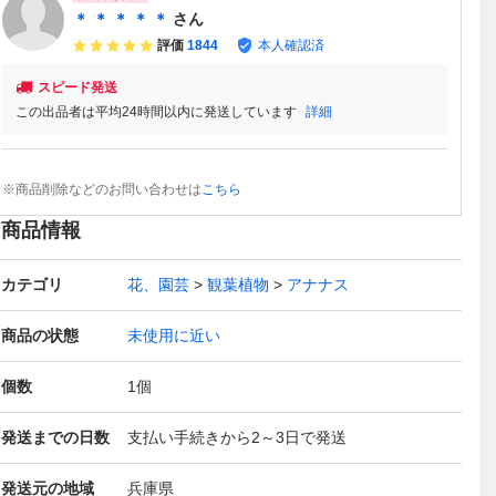
＊ ＊ ＊ ＊ ＊
さん
評価
1844
本人確認済
スピード発送
この出品者は平均24時間以内に発送しています
詳細
※商品削除などのお問い合わせは
こちら
商品情報
カテゴリ
花、園芸
観葉植物
アナナス
商品の状態
未使用に近い
個数
1
個
発送までの日数
支払い手続きから2～3日で発送
発送元の地域
兵庫県