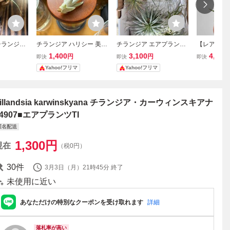
チランジア
チランジア ハリシー 美株
チランジア エアプランツ
【レア】チ
器鉢入り
エアプランツ Tillandsia h
まとめセット 複数株セッ
オナンタ・
1,400
3,100
4,900
円
円
即決
即決
即決
テリア 土
arrisii 銀葉種
ト
ジーフォームTi
Yahoo!フリマ
Yahoo!フリマ
ヤシ繊維
nantha 'Fue
ます、 チ
m' エアプ
ジア
illandsia karwinskyana チランジア・カーウィンスキアナ
34907■エアプランツTI
匿名配送
1,300
円
現在
（税0円）
30
件
3月3日（月）21時45分
終了
未使用に近い
あなただけの特別なクーポンを受け取れます
詳細
落札率が高い