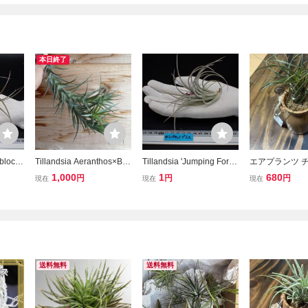
本日終了
bloch'
Tillandsia Aeranthos×Ber
Tillandsia 'Jumping For J
エアプランツ 
 エリッ
geri hybrid チランジア ア
oy' 13343チランジア ジャ
メラノクラテル
1,000
1
680
円
円
円
現在
現在
現在
プラン
エラントス×ベルゲリ ハ
ンピングフォージョイ■エ
入り 観葉植物 
イブリッド エアプランツ
アプランツRFパ
ア 土がいらな
観葉植物
シ繊維の上に置
す、 チランジ
送料無料
送料無料