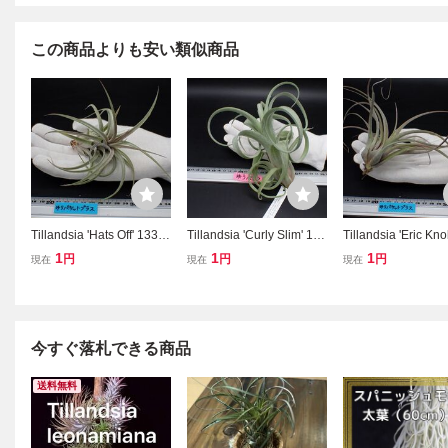
この商品よりも安い類似商品
Tillandsia 'Hats Off' 1332
Tillandsia 'Curly Slim' 131
Tillandsia 'Eric Kno
7チランジア ハッツオフ■
10チランジア カーリース
13320チランジア
1
1
1
円
円
円
現在
現在
現在
エアプランツRFパ
リム■エアプランツEPゆ
クノブロック■エア
ツRFパ
今すぐ落札できる商品
送料無料