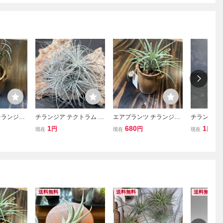
チランジア
チランジア テクトラム Til
エアプランツ チランジア
チランジア 
、陶器鉢
landsia tectorum ‘Selecte
イオナンタ、陶器鉢入り
サクサティリス 
1
680
1
円
円
円
現在
現在
現在
インテリ
d Compact Clone’ Select
観葉植物 インテリア 土
duratii v. sa
いのでヤ
ed Clone(Seedling) From
がいらないのでヤシ繊維
d Seedling 
いていま
T'S TROPICAL [N PLANT
の上に置いています、 チ
TROPICAL
ア
S] 20
ランジア
S] 22
送料無料
送料無料
送料無料