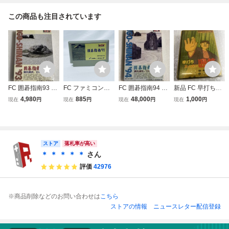
この商品も注目されています
FC 囲碁指南93 フ
FC ファミコンソ
FC 囲碁指南94 フ
新品 FC 早打ちス
ァミコン
フト 囲碁指南’９
ァミコン
ーパー囲碁 ナムコ
4,980
885
48,000
1,000
現在
円
現在
円
現在
円
現在
円
１ ソフトのみ 起
ファミコンソフト
動確認済
ストア
落札率が高い
＊ ＊ ＊ ＊ ＊
さん
評価
42976
※商品削除などのお問い合わせは
こちら
ストアの情報
ニュースレター配信登録