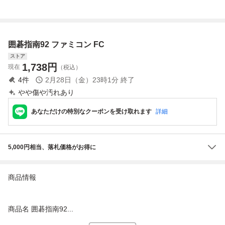
動確認済
動確認済
の将棋指南II ソフ
ト
囲碁指南92 ファミコン FC
ストア
1,738
円
現在
（税込）
4
件
2月28日（金）23時1分
終了
やや傷や汚れあり
あなただけの特別なクーポンを受け取れます
詳細
5,000円相当、落札価格がお得に
商品情報
商品名 囲碁指南92...