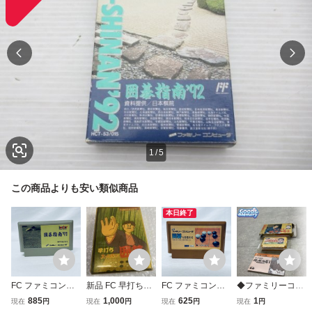
1
/
5
この商品よりも安い類似商品
本日終了
FC ファミコンソ
新品 FC 早打ちス
FC ファミコンソ
◆ファミリーコン
フト 囲碁指南’９
ーパー囲碁 ナムコ
フト 囲碁九路盤対
ピューター/ファミ
885
1,000
625
1
現在
円
現在
円
現在
円
現在
円
１ ソフトのみ 起
ファミコンソフト
局 ソフトのみ 起
コン/FC 谷川浩司