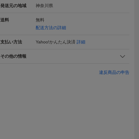
ニョーロ C
カンパニョーロ campagn
高性能11SチェーンHXCL
Campagnol
発送元の地域
神奈川県
CENTAUR
olo CENTAUR ケンタウ
11S チェーン Z11ミッシ
RQUE OS-
8,600
1,950
5,500
円
円
現在
即決
即決
et 175mm
ル リアディレイラー 11
ングリンク付き116目SHI
パニョーロ
Yahoo!
593
s
MANOシマノCAMPAGN
送料
無料
OLOカンパニョーロ共用
配送方法の詳細
支払い方法
Yahoo!かんたん決済
詳細
その他の情報
違反商品の申告