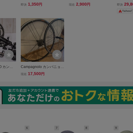
コード RE
RQUE SYSTEM用ベアリ
パニョーロ ビンテージ☆
ンパニョー
1,350
2,900
29,8
円
円
即決
現在
即決
TORQUE
ング 2枚
ペダルキャップ プラスチ
ケンタウル 
Yahoo
クセット 1
ック製☆未使用
左右セッ
10S
O カンパ
Campagnolo カンパニョー
 11 2x1
ロ ゾンダ ZONDA C15クリ
17,500
円
現在
ブレーキ グ
ンチャー ホイール シマノ
m 52/ 3
フリー 11s
6
7
8
9