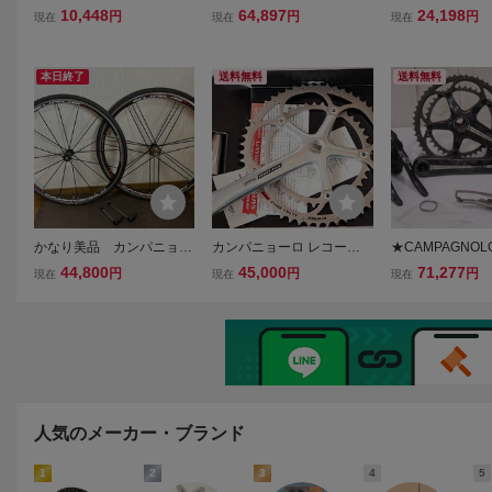
MPAGNOLO ベローチェ V
ーロ SUPER RECORD 17
MPAGNOLO レ
10,448
64,897
24,198
円
円
円
現在
現在
現在
ELOCE 11 FC11-VLB540
2.5mm STAGES POWER
CORD ULTRA 
アルミ 右 クランク 175mm
左足計測 パワーメーター
カーボン クラン
50/34T
クランクアーム 未使用品
72.5mm 52/39T 
本日終了
送料無料
送料無料
かなり美品 カンパニョー
カンパニョーロ レコード 1
★CAMPAGNOL
ロ ユーラス ホイールセッ
75mm Campagnolo Recor
ニョーロ CHORUS
44,800
45,000
71,277
円
円
円
現在
現在
現在
ト クイック・タイヤ付 Ca
d Crankset
1s 機械式変速/
mpagnolo EURUS クリン
ループセット 170m
チャー
9T
人気のメーカー・ブランド
1
2
3
4
5