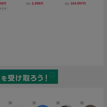
ロ CENTAUR
ニョーロ 53T BCD 130mm
ーロ BORA WTO 45 DB C
00
2,998
164,997
円
円
円
現在
現在
11s STIレバー
5ARM チェーンリング
19 シマノフリー 11/12s対
!フリマ
ト
応 クリンチャー チューブ
レス カーボンホイールセ
ット
10
11
12
13
1