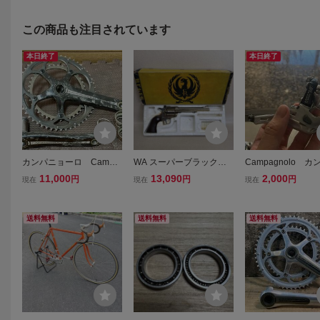
この商品も注目されています
本日終了
本日終了
カンパニョーロ Campa
WA スーパーブラックホ
Campagnolo カ
gnoloコーラス11s カーボ
ーク SMG 安全基準刻
ョーロ ケンタウル
11,000
13,090
2,000
円
円
円
現在
現在
現在
ンクランク 52-39t 170m
印 金属モデルガン ウエ
NTAUR フロン
m
スタンアームズ
イラー FD 10S
送料無料
送料無料
送料無料