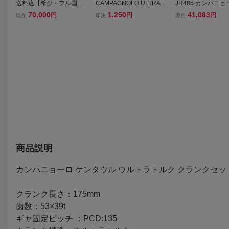
送料込【希少・フル国産
CAMPAGNOLO ULTRA T
JR485 カンパニョ
コンポ】CHERUBIM ケル
ORQUE SYSTEM用ベア
AMPAGNOLO CEN
70,000
1,250
41,083
円
円
円
現在
即決
現在
ビム クロモリ ロードレー
リング 2枚セット カン
ULTRA TORQUE 
サー 今野仁氏作 1981年
パニョーロBBボトムブラ
593 クランクセット
頃 SHIMANO 600EX SR
ケットITA
mm 53/39T
ROYAL ポスト固着なし
商品説明