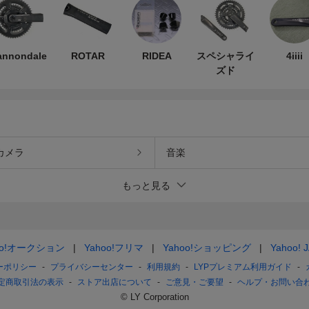
annondale
ROTAR
RIDEA
スペシャライ
4iiii
ズド
カメラ
音楽
もっと見る
oo!オークション
Yahoo!フリマ
Yahoo!ショッピング
Yahoo! 
ーポリシー
プライバシーセンター
利用規約
LYPプレミアム利用ガイド
定商取引法の表示
ストア出店について
ご意見・ご要望
ヘルプ・お問い合
© LY Corporation