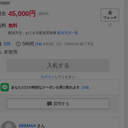
匿名配送
45,000
円
現在
（税0円）
送料
無料
17
配送方法
おてがる配送宅急便
配送方法一覧
0
件
5時間
詳細
8月9日（日）21時24分
終了予定
未使用
入札する
ログイン
してください
あなただけの特別なクーポンを受け取れます
詳細
質問する
DEEMAX
さん