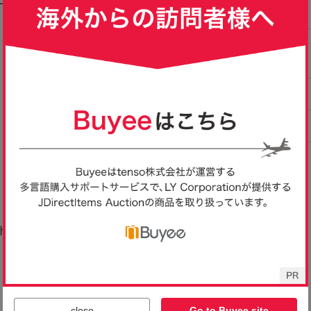
ーロ C
JR482 カンパニョーロ C
カンパニョーロ Campa
JR836 カンパ
TAUR
AMPAGNOLO CENTAUR
gnolo ケンタウル CE
AMPAGNOLO 
41,083
4,000
24,308
円
円
円
現在
即決
現在
FC9CE
ULTRA TORQUE FC9CE
NTAUR フロントディレイ
UT 10s cranks
 175
593 クランクセット 175
ラー 10速対応
39-53 FC9-CE
mm 53/39T
close
Go to Buyee site