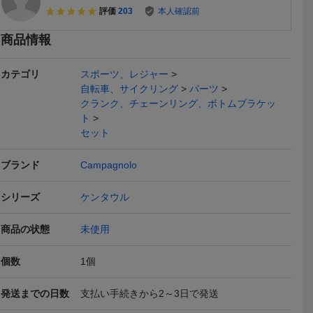
評価
203
本人確認前
商品情報
本日終了
カテゴリ
スポーツ、レジャー
自転車、サイクリング
パーツ
クランク、チェーンリング、ボトムブラケッ
ト
セット
ナゴ 刻印 C
良品 カンパニョーロ RE
CAMPAGNOLO カンパニ
●Campagn
ブランド
Campagnolo
 カンパニョー
CORD レコード ウルト
ョーロ ATHENA アテナ 1
ョーロ SUP
3,580
80,750
14,24
円
円
即決
現在
現在
 トークリ
ラトルク BBカップ Jis Ca
1S ULTRA TORQUE 50-3
12s 11-3
ンパニョー
mpagnolo Ultra Torque カ
4 170mm コンポーネント
ロケット
シリーズ
ケンタウル
ンパ 6/14
セット
送料無料
送料無料
商品の状態
未使用
個数
1
個
発送までの日数
支払い手続きから2～3日で発送