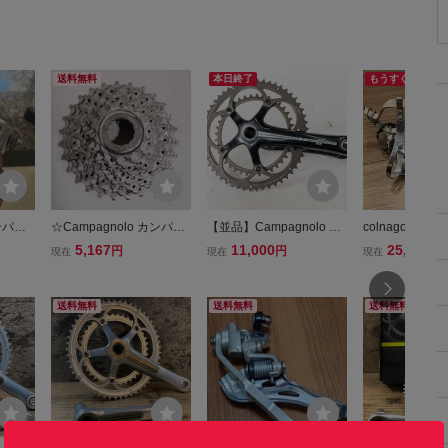
送料無料
本日終了
もうすぐ終了
ンパニ
☆Campagnolo カンパニ
【並品】Campagnolo カ
colnago コル
 CE
ョーロ CENTAUR 10s 12
ンパニョーロ ATHENA 11
ampagnolo
5,167
11,000
25,900
円
円
円
現在
現在
現在
トディレ
-27T カセットスプロケッ
s 53/39 175mm クランク
ロ トゥクリップ
 10速
ト
FC260729B
ップ ペダル カ
ロ ベルト ALE
送料無料
送料無料
送料無料