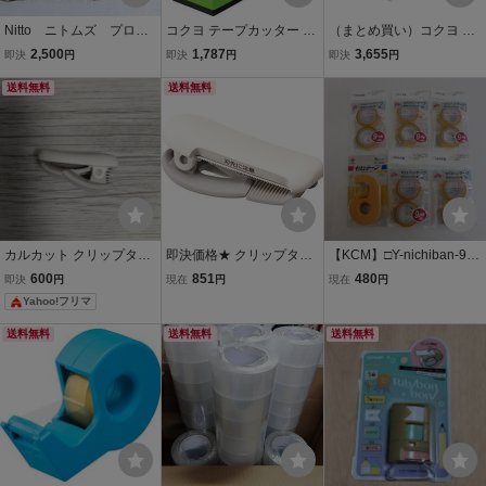
Nitto ニトムズ プロセ
コクヨ テープカッター カ
（まとめ買い）コクヨ テ
ルフ クラフト粘着テー
ルカット 緑 T-SM100G
ープカッター カルカット
2,500
1,787
3,655
即決
円
即決
円
即決
円
プ 厚さ0.15mm×幅25m
ライトブルー ハンディタ
m×長さ50m No.712N
送料無料
送料無料
イプ小巻き ライトブルー
11巻セット 未使用未開
T-SM300LB 〔×5〕
封品 ガムテープ
カルカット クリップタイ
即決価格★ クリップタイ
【KCM】□Y-nichiban-9-6
プ マスキングテープ カッ
プ カルカット ホワイト テ
s★未使用品『ニチバン セ
600
851
480
即決
円
現在
円
現在
円
ター お値下げ不可です
ープカッター T－SM401
ロテープ 小巻カッター付
Yahoo!フリマ
W 20～25ｍｍ幅用 マスキ
15mm幅 イエロー』＆『T
ングテープ コクヨ
Vセロハンテープ 15mm×
送料無料
送料無料
送料無料
9m 10巻』セット