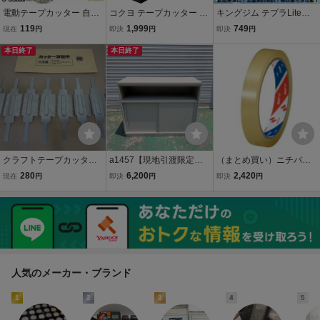
電動テープカッター 自動
コクヨ テープカッター カ
キングジム テプラLiteテ
テープディスペンサー 業
ルカット 白 T-SM100W
ープ 15mm幅 互換品 17色
119
1,999
749
現在
円
即決
円
即決
円
務用 幅6-60mmテープ切
選択可・3個セット
断機 テープディスペンサ
本日終了
本日終了
ー 作業効率UP bhw0350
クラフトテープカッター
a1457【現地引渡限定：
（まとめ買い）ニチバン
刃 ガムテープカッター
兵庫県尼崎市】KOKUYO
セロテープ 幅15mm×35m
280
6,200
2,420
現在
円
即決
円
即決
円
刃 ８枚セット テープ幅 5
コクヨ オフィス家具 スチ
巻 CT-15PF 〔10個セッ
cm
ール書庫 COH-LF2F1 キ
ト〕
ャビネット (約)幅120×奥
行46×高さ96㎝ 中古
人気のメーカー・ブランド
1
2
3
4
5