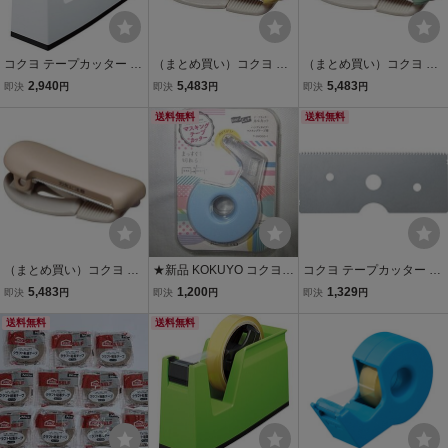
コクヨ テープカッター カ
（まとめ買い）コクヨ テ
（まとめ買い）コクヨ テ
ルカット 白 T-SM100Wo
ープカッター カルカット
ープカッター カルカット
2,940
5,483
5,483
即決
円
即決
円
即決
円
m
クリップタイプ 20～25m
クリップタイプ 20～25m
m幅用 パステルイエローT
送料無料
m幅用 パステルグリーンT
送料無料
-SM401LY〔×10〕
-SM401LG〔×10〕
（まとめ買い）コクヨ テ
★新品 KOKUYO コクヨ
コクヨ テープカッター カ
ープカッター カルカット
テープカッター カルカッ
ルカット用 替刃 T-SHA1
5,483
1,200
1,329
即決
円
即決
円
即決
円
クリップタイプ 20～25m
トハンディ マスキングテ
m幅用パステルブラウン T
送料無料
ープ用 青 T-SM300-1LB
送料無料
-SM401LS〔×10〕
独自の特殊加工刃 まっす
ぐキレイに切れる★