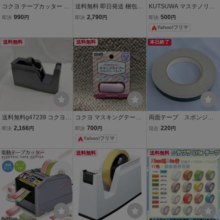
コクヨ テープカッター カ
送料無料 即日発送 梱包テ
KUTSUWA マステノリボ
ルカット ハンディタイプ
ープ 「10巻セット」 幅4
ンボン 15mm幅用 テープ
990
2,790
500
即決
円
即決
円
即決
円
小巻き ライトブルー T-S
8mm×長さ100m×厚み45μ
カッター 3種の切り口 文
Yahoo!フリマ
M300LB
OPPテープ 梱包用OPPテ
房具 事務用品 手紙 手帳
ープ 梱包資材 10個 20巻
マスキングテープ
送料無料
送料無料
本日終了
可
送料無料g47239 コクヨ
コクヨ マスキングテープ
両面テープ スポンジフ
テープカッター カルカッ
カッター カルカット クリ
ォーム 幅 15mm 長さ 10
2,166
700
220
即決
円
即決
円
現在
円
ト 黒 T-SM100
ップタイプ 20~25mm幅
M
Yahoo!フリマ
用 ライトピンク T-SM401
LP 335766
送料無料
送料無料