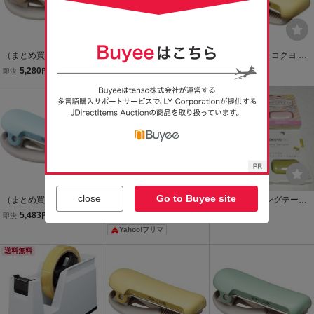
（まとめ買い）コクヨ テ
（まとめ買い）コクヨ テ
（まとめ買い）コクヨ テ
ープカッター カルカット
ープカッター カルカット
ープカッター カルカット
5,280
5,280
5,280
即決
円
即決
円
即決
円
クリップタイプ 10～15m
クリップタイプ 10～15m
クリップタイプ 10～15m
m幅用 パステルブラウンT
m幅用 パステルグリーンT
送料無料
m幅用 パステルイエローT
送料無料
-SM400LS〔×10〕
-SM400LG〔×10〕
-SM400LY〔×10〕
close
Go to Buyee site
（まとめ買い）コクヨ テ
コクヨ カルカット クリッ
コクヨ マスキングテープ
ープカッター カルカット
プ マスキングテープカッ
カッター クリップタイプ
5,483
1,010
1,500
即決
円
即決
円
現在
円
クリップタイプ 20～25m
ター ＆ マスキングテープ
KOKUYO ME ピンク グリ
Yahoo!フリマ
m幅用 ライトブルー T-SM
3種 セット フィンランド
ーン カルカット ライトピ
401LB 〔×10〕
× SAIEN 犬 花柄
ンク ライトイエロー 10~
送料無料
15ミリ用 セット