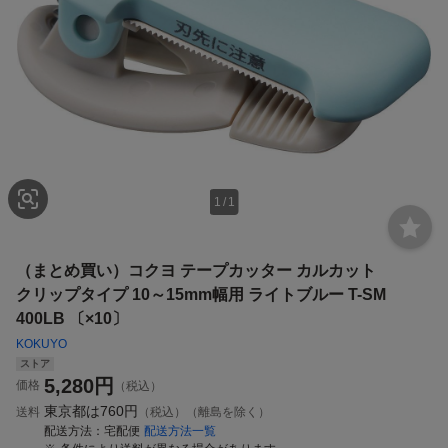
1
/
1
（まとめ買い）コクヨ テープカッター カルカット
クリップタイプ 10～15mm幅用 ライトブルー T-SM
400LB 〔×10〕
KOKUYO
ストア
5,280
円
価格
（税込）
東京都は
760円
送料
（税込）（離島を除く）
配送方法
宅配便
配送方法一覧