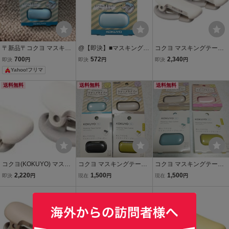
〒新品〒コクヨ マスキン
@【即決】■マスキングテ
コクヨ マスキングテープ
グテープカッター カルカ
ープカッター■カルカッ
カッター カルカット クリ
700
572
2,340
即決
円
即決
円
即決
円
ットクリップ 10～15mm
ト クリップタイプ /10～
ップタイプ 10~15mm幅
Yahoo!フリマ
幅用 ライトブルー T-SM4
15mm幅用 /ブルー コクヨ
用 ホワイト 2個 T-SM400
00LB 335728
/ マステ用 //T-SM400LB
WX2om
送料無料
送料無料
送料無料
＃
コクヨ(KOKUYO) マスキ
コクヨ マスキングテープ
コクヨ マスキングテープ
ングテープ テープカッタ
カッター クリップタイプ
カッター クリップタイプ
2,220
1,500
1,500
即決
円
現在
円
現在
円
ー カルカット クリップタ
KOKUYO ME 黒 グリーン
KOKUYO ME ピンク ブル
イプ 10~15mm幅用 ホワ
カルカット ライトブルー
ー カルカット ライトピン
イト T-SM4om
10~15ミリ用 ベージュ 20
ク 10~15ミリ用 ベージュ
～25ミリ用
20～25ミリ用