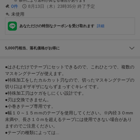
条件により送料が異なる場合があります
0
件
8月13日（木）23時35分
終了予定
未使用
あなただけの特別なクーポンを受け取れます
詳細
5,000円相当、落札価格がお得に
●はさむだけでテープにセットできるので、これひとつで、複数の
マスキングテープが使えます。
●特殊加工をしたカルカット刃なので、切ったマスキングテープの
切り口はギザギザにならずまっすぐキレイです。
●特殊加工刃はケガをしにくい設計です。
●刃は交換できません。
●小巻きテープ専用です。
●幅１０～１５ｍｍのテープを使用してください。※内径３０mm
未満や、長さ１０ｍを超えるテープには使用できない場合があり
ますのでご注意ください。
●テープの種類によっては...