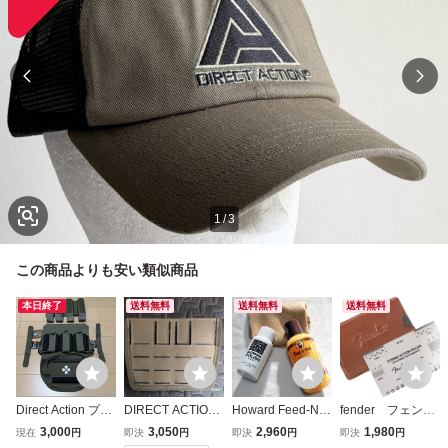
1
/
3
この商品よりも安い類似商品
本日終了
送料無料
送料無料
送料無料
Direct Action プラ
DIRECT ACTION
Howard Feed-N-
fender フェンダ
カード パネル FG
MOSQUITO ヒッ
Wax 木部用 天然
ー ギター ベー
3,000
3,050
2,960
1,980
現在
円
即決
円
即決
円
即決
円
KRYDEX カマー
プパネル Sサイズ
素材ワックス & Fr
ス 弦高など測定