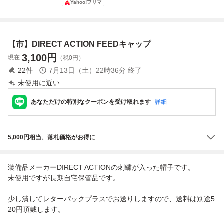
Yahoo!フリマ
バンドアダプター
Adaptive Green
eedom SP-P-f54 s
スケール String
他セット 実物 マ
hiner ギターポリ
Action Gauge Fe
ガジンポーチ
ッシュ メンテセッ
nder公式ストリン
ト クロスおまけ
グアクションゲー
【市】DIRECT ACTION FEEDキャップ
新品 送料無料
ジ
3,100
円
現在
（税0円）
22
件
7月13日（土）22時36分
終了
未使用に近い
あなただけの特別なクーポンを受け取れます
詳細
5,000円相当、落札価格がお得に
装備品メーカーDIRECT ACTIONの刺繍が入った帽子です。
未使用ですが長期自宅保管品です。
少し潰してレターパックプラスでお送りしますので、送料は別途5
20円頂戴します。