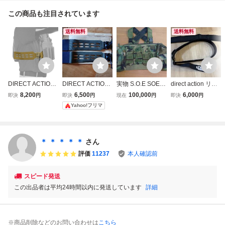
この商品も注目されています
送料無料
送料無料
DIRECT ACTION
DIRECT ACTION
実物 S.O.E SOE D
direct action リガ
スケルトン カマー
スケルトン カマー
irect Action Chest
ーベルト インナー
8,200
6,500
100,000
6,000
即決
円
即決
円
現在
円
即決
円
バンド ROCバッ
バンド レンジャ
Rig WOODLAND
パッド付き 実物
Yahoo!フリマ
クル搭載 MOLLE
ーグリーン RG
Padded Shoulder
対応 スリム [ コヨ
クイックリリース
Straps付き
ーテブラウン / M
サイズ ]
＊ ＊ ＊ ＊ ＊
さん
評価
11237
本人確認前
スピード発送
この出品者は平均24時間以内に発送しています
詳細
※商品削除などのお問い合わせは
こちら