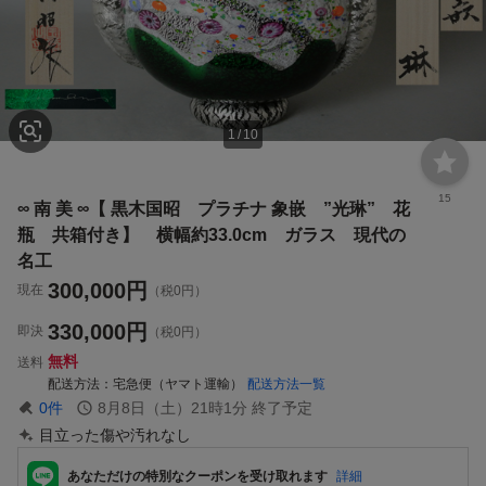
1
/
10
15
∞ 南 美 ∞【 黒木国昭 プラチナ 象嵌 ”光琳” 花
瓶 共箱付き】 横幅約33.0cm ガラス 現代の
名工
300,000
円
現在
（税0円）
330,000
円
即決
（税0円）
無料
送料
配送方法
宅急便（ヤマト運輸）
配送方法一覧
0
件
8月8日（土）21時1分
終了予定
目立った傷や汚れなし
あなただけの特別なクーポンを受け取れます
詳細