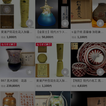
美術品 (検 藤田喬平 ガ
ラス インテリア
黄瀬戸筒花生花入加藤作
【金富士】現代ガラス芸
s 益子焼 斎藤修 加彩象嵌
介古陶花器花瓶花活用心
術界の巨匠『黒木国昭』
花入 共箱 日本工芸会正会
1,000
50,000
1,100
現在
円
現在
円
現在
円
箱付属名工名品茶陶茶人
作 金彩象嵌ガラス花器
員 益子象嵌壷 花器
個人蔵陶器愛好家所蔵品
もうすぐ終了
『光琳金彩手付』 共箱
もうすぐ終了
付 本物保証
B67 黒木国昭 花器 プ
黄瀬戸杵型花生花入加藤
【翔苑】現代の名工 黒木
ラチナ象嵌 「光琳」
春花古陶花器花瓶花活用
国昭 薩摩切子 銘「猪口」
239,800
1,100
4,610
現在
円
現在
円
現在
円
花瓶 共箱 真作
心箱付属名工名品茶陶茶
共箱 栞 独学 黄綬褒章受賞
人個人蔵陶器愛好家所蔵
者 卓越技能者 細密細工 硝
品
子 酒器 盃 07.18.210