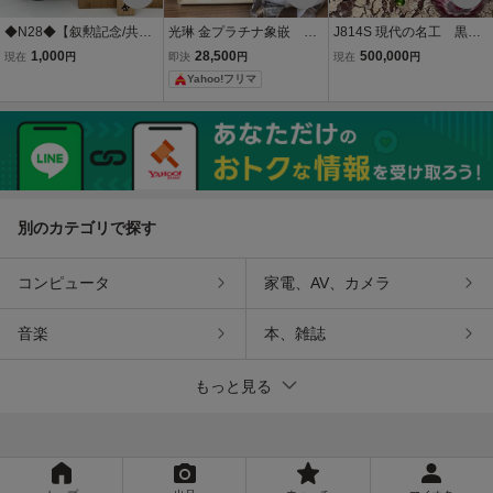
◆N28◆【叙勲記念/共箱
光琳 金プラチナ象嵌 干
J814S 現代の名工 黒木
付】鋳銅 花瓶 双鶴
支 卯 黒木国昭
国昭 花器 プラチナ象
1,000
28,500
500,000
現在
円
即決
円
現在
円
紋 菊紋 皇室 金銀象
嵌「光琳」
Yahoo!フリマ
嵌 花器 壺 金属工
芸 伝統工芸品 縁起
物 未使用保管品
別のカテゴリで探す
コンピュータ
家電、AV、カメラ
音楽
本、雑誌
もっと見る