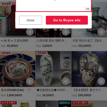
ス 置物 花入
送料無料
入 骨董
壺 骨董
close
Go to Buyee site
∞ 南 美 ∞【 黒木国昭 金
人気作家 黒木 国昭 作 薩
大型 現代の名工【黒木国
彩象嵌 銘"光琳" 額装
摩切子 「盃」 共箱 赤 被
昭】プラチナ象嵌『光
45,000
2,600
352,000
現在
円
現在
円
現在
円
共箱付き】 額幅約35.9c
せ硝子 ガラス 猪口 ぐい呑
琳』双耳花器 花瓶 高さ35
m ガラス造形作家 「現
送料無料
酒器 【1c0130b3 6】b
送料無料
ｃｍ 重量7.9ｋｇ 共箱
代の名工」 硝子工芸
栞付き
黒木国昭■飾皿■金・プラ
◆旧家買出品◆H2397現
【黒木国昭】最大サイ
チナ象嵌「光琳」■現代の
代朝鮮 人民芸術家 任京益
ズ 41㌢ 希少 真作保
1,800,000
18,500
200,000
即決
円
現在
円
現在
円
名工■ガラス工芸
作 桔梗象嵌 高麗青磁花瓶
証 金彩 花器 花瓶 人間
もうすぐ終了
花入 北朝鮮陶磁
国宝 傷無し 箱無し
もうすぐ終了