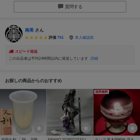
質問する
南美
さん
評価
751
本人確認前
スピード発送
この出品者は平均24時間以内に発送しています
詳細
お探しの商品からのおすすめ
送料無料
岩田久利 「 翔」 花瓶 共
EBANO 2026071533 INT
ランプ 黒木国昭作 浮き彫