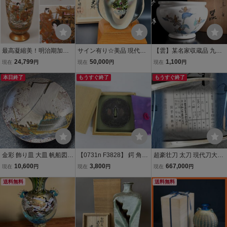
最高凝縮美！明治期加賀
サイン有り☆美品 現代の
【雲】某名家収蔵品 九谷
九谷最高峰名工鏑木製・
名工 黒木国昭 金彩象嵌
名工 武腰潤 色絵 薬草絵付
24,799
50,000
1,100
現在
円
現在
円
現在
円
人物花弁尽くし超金彩細
「夢光琳」花器
花器 花瓶 共箱 古美術品
密絵付名品花瓶！特別
本日終了
もうすぐ終了
(飾壺 花入)BY8506 LTUkj
もうすぐ終了
銘・本物保証
hg
金彩 飾り皿 大皿 帆船図
【0731n F3828】 鍔 角丸
超豪壮刀 太刀 現代刀大名
桜文様 和食器 陶磁器 イン
形鉄地 責金入 葡萄唐草象
工 陸中国宮古住和吉作之
10,600
3,800
667,000
現在
円
現在
円
現在
円
テリア【名工】九谷焼 竹
嵌鍔 無銘 江戸期 共箱入り
大切先 20cm 刃長三尺超
隆窯 北村隆 作 「プラチナ
送料無料
刀装具 武具 時代物 日本刀
え106.3cm 元幅約36.5cm
送料無料
箔 北前船」 飾皿（飾り
鉄製 コレクション アンテ
元重約0.95cm 日本刀 刀
皿）
ィーク
装具 脇差 短刀