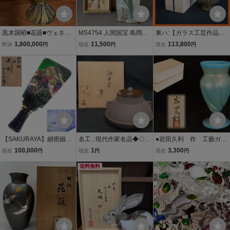
黒木国昭■花器■ヴェネチ
MS4754 人間国宝 島岡達
東ハ:【ガラス工芸作品】
アレース金彩象嵌「夢光
三 白釉象嵌 流文方壺 高
現代の名工 黒木国昭造 手
1,800,000
11,500
113,800
即決
円
現在
円
現在
円
琳」■現代の名工■ガラス
さ:約27.5cm 共箱あり (検)
吹きガラス 花器 銘「 カリ
工芸
益子焼 濱田庄司 縄文象嵌
ブ 」金彩 花瓶 高さ約33.8
花瓶 花入 壷 茶道具 花道
×幅約25.5㎝ 共箱付 ★送
料無料★
【SAKURAYA】細密細工
名工 , 現代作家名品◆◇南
●岩田久利 作 工藝ガラ
の希少な作品【羽子板 銘
部釜師；佐藤浄清｜SATO
ス 金彩 ガラス花瓶
100,000
1
3,300
現在
円
現在
円
現在
円
「金彩象嵌 光琳」/現代の
Josei(山形, 1916-1996)
壺 花入 共箱●
名工 黒木国昭】ガラス工
和銑/砂鉄造 銀摘 油屋釜
送料無料
芸 置物 オブジェ 作家 在
風炉用 共箱◇◆抹茶 dy16
銘 共箱 骨董品
337-R