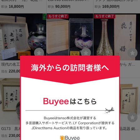
箱 しおり 金彩 花器 花入
ERNACIONAL 天然紫水
り灯（富士山）現代の名
16,800
90,000
169,000
即決
円
即決
円
即決
円
花生 茶道具 華道具 硝子
晶 白水晶 女性像 フィギュ
工 ガラス工芸家・
ガラス ガラス工芸 glass
ア オブジェ 高さ約37cm
もうすぐ終了
もうすぐ終了
u2010a
スペイン
現代の名工【黒木国昭】
【珍品堂】1円から 巨匠
【珍品堂】1円から ガラ
プラチナ象嵌『光琳』三
黒木国昭 作 プラチナ象嵌
ス工芸 巨匠 黒木国昭 作
220,000
137,500
11,550
現在
円
現在
円
現在
円
耳花器 花瓶 共箱 栞.名刺
光琳 花瓶 ガラス花器 共箱
金彩象嵌 光琳シリーズ 手
付き
共布 ガラス工芸 古美術 H
本日終了
吹ガラス 花瓶 共箱 ガラス
29.2cm M-E74QNNQ-SR
工芸 H27.2cm M-E73JN-
7
SR7
G173 黒木国昭「光琳」
黒木国昭 作 金彩象嵌 手吹
黒木国昭 作 逸品花器 銘
プラチナ象嵌 ガラス
きガラス 銘：光琳 花器 共
「光琳」プラチナ象嵌 共
230,000
165,000
140,250
現在
円
現在
円
現在
円
花瓶 共箱 工芸ガラ
箱 現代ガラス工芸 花瓶 花
箱 略歴 グラスアート 花瓶