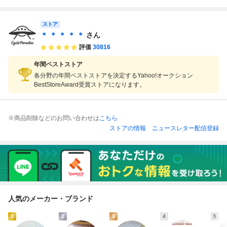
ストア
＊ ＊ ＊ ＊ ＊
さん
評価
30816
年間ベストストア
各分野の年間ベストストアを決定するYahoo!オークション
BestStoreAward受賞ストアになります。
※商品削除などのお問い合わせは
こちら
ストアの情報
ニュースレター配信登録
人気のメーカー・ブランド
1
2
3
4
5