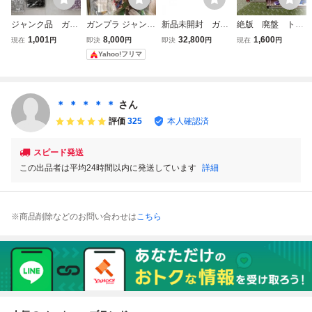
ジャンク品 ガン
ガンプラ ジャンク
新品未開封 ガン
絶版 廃盤 トミ
プラ 未開封ラン
まとめ売り HGな
プラ詰め合わせ
カ 詰め合わせ
1,001
8,000
32,800
1,600
現在
円
即決
円
即決
円
現在
円
ナー 詰め合わ
どパーツ取り 詰め
120サイズ③ 福
まとめ売り ミニカ
Yahoo!フリマ
せ 詳細未確認
合わせ10体セット
袋 福箱 EG HG
ー
百式・フルドド・
RG MG MGEX PG
ヘイズル 他 A0
80391
＊ ＊ ＊ ＊ ＊
さん
評価
325
本人確認済
スピード発送
この出品者は平均24時間以内に発送しています
詳細
※商品削除などのお問い合わせは
こちら