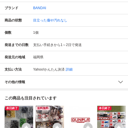
ブランド
BANDAI
商品の状態
目立った傷や汚れなし
個数
1
個
発送までの日数
支払い手続きから1～2日で発送
発送元の地域
福岡県
支払い方法
Yahoo!かんたん決済
詳細
その他の情報
この商品も注目されています
本日終了
送料無料
本日終了