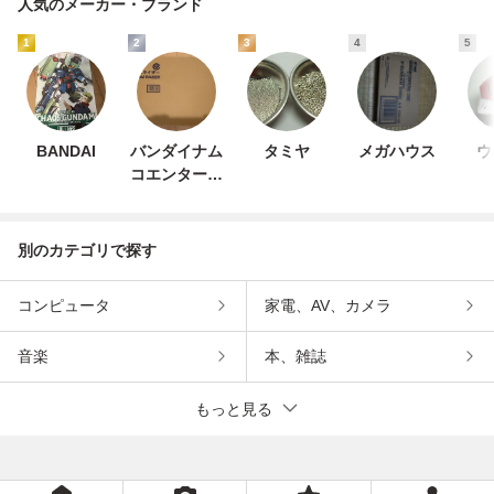
人気のメーカー・ブランド
1
2
3
4
5
BANDAI
バンダイナム
タミヤ
メガハウス
ウ
コエンターテ
インメント
別のカテゴリで探す
コンピュータ
家電、AV、カメラ
音楽
本、雑誌
もっと見る