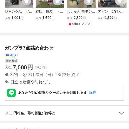
ジャンク品 ガン
絶版 廃盤 トミ
ちいかわ モモンガ
アゾン 1/3シュ
プラ 未開封ラン
カ 詰め合わせ
セット 詰め合わせ
ーズ詰め合わせ、
1,001
1,600
2,500
1,500
現在
円
現在
円
即決
円
現在
円
ナー 詰め合わ
まとめ売り ミニカ
まとめ売り
リボン
Yahoo!フリマ
せ 詳細未確認
ー
百式・フルドド・
ヘイズル 他 A0
80391
ガンプラ7点詰め合わせ
BANDAI
匿名配送
7,000
円
現在
（税0円）
37
件
3月20日（日）23時2分
終了
目立った傷や汚れなし
あなただけの特別なクーポンを受け取れます
詳細
5,000円相当、落札価格がお得に