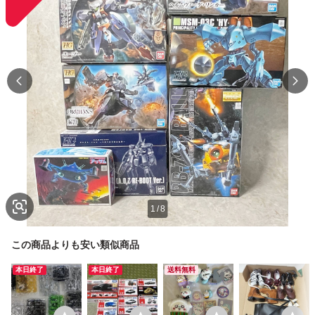
1
/
8
この商品よりも安い類似商品
本日終了
本日終了
送料無料