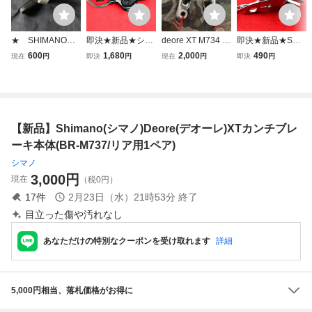
★ SHIMANO
即決★新品★シマ
deore XT M734 カ
即決★新品★SHI
DEORE XT フ
ノ★DEORE XT★
ンチブレーキ カン
MANO★シマノ★
600
1,680
2,000
490
現在
円
即決
円
現在
円
即決
円
ロントシフター
デオーレ XT◆SL-
チ オールドmtb ol
DEORE★デオー
SL-M750 フロン
M8000★SHIMAN
dmtb シマノ マウ
レ◆FD-T610★3
ト３速対応 左レ
O★2、3S★2、3
ンテンバイク
速★3S★バンドタ
バー シマノ デ
速★左・フロント
イプ★ C5
オーレXT ★
のみ★ D8
【新品】Shimano(シマノ)Deore(デオーレ)XTカンチブレ
ーキ本体(BR-M737/リア用1ペア)
シマノ
3,000
円
現在
（税0円）
17
件
2月23日（水）21時53分
終了
目立った傷や汚れなし
あなただけの特別なクーポンを受け取れます
詳細
5,000円相当、落札価格がお得に