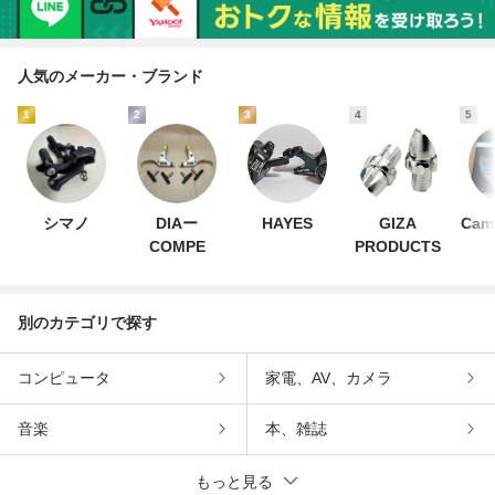
人気のメーカー・ブランド
1
2
3
4
5
シマノ
DIAー
HAYES
GIZA
Cam
COMPE
PRODUCTS
別のカテゴリで探す
コンピュータ
家電、AV、カメラ
音楽
本、雑誌
もっと見る