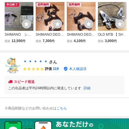
本日終了
送料無料
送料無料
SHIMANO シマ
SHIMANO DEOR
SHIMANO DEOR
OLD MTB 【 SHI
ノ DEORE XT
E-XT シマノ デオ
E-XT シマノ デオ
MANO DEORE XT
12,500
7,300
4,100
3,000
現在
円
現在
円
現在
円
現在
円
BR-M737
ーレXT Uブレーキ
ーレXT Uブレーキ
BR-M734 】 シマ
BR-M731 2個(前
BR-M731
ノ デオーレ カン
後分)セット
チブレーキ 中古品
検) Vintage 当時物
＊ ＊ ＊ ＊ ＊
さん
80‘s XC DH
評価
319
本人確認済
スピード発送
この出品者は平均24時間以内に発送しています
詳細
※商品削除などのお問い合わせは
こちら