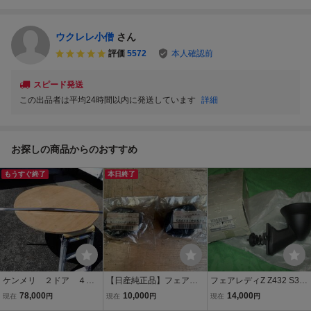
ウクレレ小僧
さん
評価
5572
本人確認前
スピード発送
この出品者は平均24時間以内に発送しています
詳細
お探しの商品からのおすすめ
もうすぐ終了
本日終了
ケンメリ ２ドア ４ド
【日産純正品】フェアレ
フェアレディZ Z432 S30
ア 兼用 ボンネットモ
ディー S130Z【パワステ
Z・240ZG・S31Z・ハコ
78,000
10,000
14,000
現在
円
現在
円
現在
円
ール 当時物 なかなか
無しのラック用】マウン
スカ・510 フェンダーミ