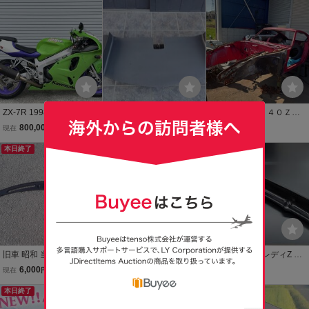
出ない 希少品です。
トブッシュ右側だけ2個
ラー 片方
【新品未使用】
ZX-7R 1998年式 車検満
S30Z 純正 フェアレディZ
フェアレディ２４０Ｚド
了 令和8年8月22日
240 ZG G ノーズ フロン
ンガラボディ書類有Ｓ３
800,000
333,333
850,000
現在
円
現在
円
現在
円
ト バンパー ロア HS 30 Z
０Ｚ４３２４０部品取レ
本日終了
未使用
ストアベース
本日終了
旧車 昭和 当時物 S30 S31
【真作】【WISH】クリス
GE極上フェアレディZ S3
フェアレディZ 日産純正
チャン・ラッセン Lassen
0 240Z 純正形状 リアスポ
6,000
1,100
30,000
現在
円
現在
円
現在
円
ダッシュ デフロスターカ
「マウイゴールド」シル
イラー ウイング S30Z
バー ルーバー S30Z S31Z
本日終了
クスクリーン 20号大 大作
HS30Z 240Z PS30Z Z432
直筆サイン 証明シール