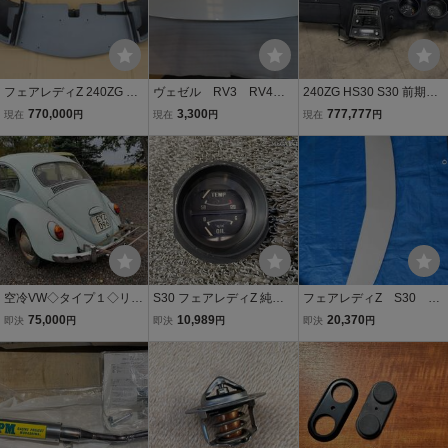
フェアレディZ 240ZG G
ヴェゼル RV3 RV4
240ZG HS30 S30 前期型
ノーズ フロントバンパー
新車外し リア スポイ
ダッシュボード 右ハンド
770,000
3,300
777,777
現在
円
現在
円
現在
円
ロアノーズ 98510-N3256
ラー ウィング 74900-
ル用 レストア 旧車 希少
日産純正 中古 純正色塗装
3M0 カラー NH883P
フェアレディZ 絶版品 DA
済 NO2
プラチナホワイトパー
TSUN
ル 純正 伊t
空冷VW◇タイプ１◇リア
S30 フェアレディZ 純正
フェアレディZ S30 ア
キャリア◇スウェーデン
ノーマル 水温計 油圧計 デ
ッパーノーズ フェアレ
75,000
10,989
20,370
即決
円
即決
円
即決
円
◇シングルバンパー用◇
ュアルゲージ / 2T7-1194
ディZ 240ＺＧ Ｇノー
低年式◇ビートル◇レア
ズ S30 ＨＳ30 PS30
物
HLS30 S31 GS30
社外新品