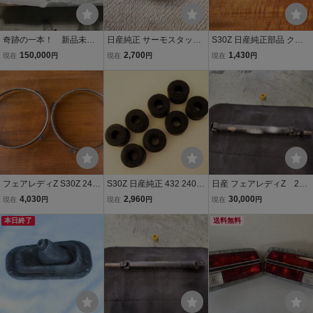
奇跡の一本！ 新品未使
日産純正 サーモスタット
S30Z 日産純正部品 クー
用 RPM マフラー カ
76.5℃ フェアレディZ S3
ラー メクラ グロメット S
150,000
2,700
1,430
現在
円
現在
円
現在
円
ブ シャリー ダックス
0Z 240ZG Z432 SR311 L
31Z S130Z 240ZG L24 フ
ホンダ P管 RPM管
20 L24 DR30 ハコスカ ケ
ェアレディZ L型 L6 エア
ンメリ S130Z ダットサン
コン Datsun Nissan Genu
ine Parts 億兆雲
フェアレディZ S30Z 240
S30Z 日産純正 432 240Z
日産 フェアレディZ 240
ZG 日産純正 ヘッドライ
G フロント用 スタビ ブッ
ZG S30Z 当時物 プロ
4,030
2,960
30,000
現在
円
現在
円
現在
円
ト リング L20 L24 280Z 4
シュ フェアレディZ S31 L
ペラシャフト s31希少 ②
32 PS30 PZ Gノーズ L型
本日終了
24 L28 Gノーズ スタビラ
送料無料
ダットサン Nissan Genui
イザーリンク L20 S30 L6
ne Parts 億兆雲
S20 億兆雲