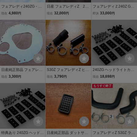
フェアレディ240ZG・Ｓ3
日産 フェアレディZ 240
フェアレディＺ240Z Gノ
0Ｚミッションパーツ・シ
ZG S30Z 当時物 プロ
ーズ 旧車 ダットサンＵＳ
4,980
32,000
33,000
現在
円
現在
円
即決
円
フトブーツ,,
ペラシャフト s31希少
仕様260Ｚ Z-G ワンテー
ル左右セット新品未使用
箱付 日産S30Z S31Z 240
ZG 432 DATUN
日産純正部品 フェアレデ
S30Z フェアレディZ ヒー
240ZG ヘッドライトカバ
ィZ S30Z 240ZG 71B ク
ターホース L20 L24 ダッ
ー補修用ネジ 12個セット
3,300
3,790
18,698
現在
円
現在
円
現在
円
ロスミッション L6 L24 バ
トサン 日産純正部品 L28
ロングノーズ Gノーズ S3
ックプレート ハコスカ ケ
L型 L6 中期 240ZG SUキ
0Z S31Z Z432 旧車 ラン
もうすぐ終了
ンメリ 330セドリック ジ
ャブ車 ツインキャブ ソレ
プ フェアレディZ 日産 パ
ャパン
ックス
ーツ
特典あり 240ZG ヘッドラ
日産純正部品 ダットサン
フェアレディZ S30Z ラジ