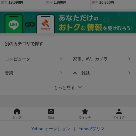
イトカバー補修用ネジ 12
フェアレディZ S30Z フッ
エーターホースセット 日
18,698
1,880
10,800
現在
円
即決
円
現在
円
個セット ロングノーズ G
トレストラバー L20 L24
産純正部品 L6 L20 L24 S
ノーズ S30Z S31Z Z432
240ZG PZR PS30 Z432 L
Uキャブレター ダットサ
旧車 ランプ フェアレディ
型 S31 Datsun Nissan Ge
ン 240ZG DATSUN
Z 日産 パーツ
nuine Parts
別のカテゴリで探す
コンピュータ
家電、AV、カメラ
音楽
本、雑誌
もっと見る
トップ
出品
ウォッチ
マイオク
Yahoo!オークション
Yahoo!フリマ