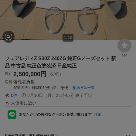
1
/
10
180
フェアレディZ S30Z 240ZG 純正Gノーズセット 新
品 中古品 純正色塗装済 日産純正
2,500,000
円
現在
（税0円）
落札者負担
送料
配送方法
飛脚宅配便（佐川急便）
配送方法一覧
0
件
8月10日（月）23時45分
終了予定
未使用に近い
あなただけの特別なクーポンを受け取れます
詳細
5,000円相当、落札価格がお得に