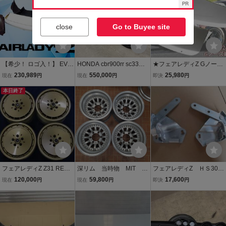
#24112368
close
Go to Buyee site
【希少！ ロゴ入！】 EVA
HONDA cbr900rr sc33後
★フェアレディZ Gノーズ
S30 フェアレディZ 240Z
期 現状販売 車検あ
フロントバンパー用 導風
230,989
550,000
25,980
現在
円
現在
円
即決
円
G Gノーズ フロント バン
り カスタム多数 福岡
板★S30Z 240Z 白ゲル
パー ライトケース S30Z
本日終了
発
旧車 当時物 激安魔王 外装
部品 FRP製
フェアレディZ Z31 RENN
深リム 当時物 MIT 1
フェアレディZ ＨＳ30
CRAFT アルミホイール
5インチ 8.5J-32 6H-1
Gノーズ ヒンジ S30
120,000
59,800
17,600
現在
円
現在
円
即決
円
レーンクラフト 16×7J +4
39.7 中古
240ＺＧ ノーズ ヒン
0 16×8J +40 PCD114.3 5
ジ 左右 セット 旧車
T 東京オートサロン 展示
パーツ 社外新品
車両 中古 当時物