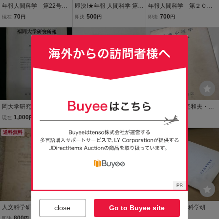
年報人間科学 第22号／
即決!★年報 人間科学 第1
年報人間科学 第２０号
大阪大学大学院人間科学
3号★大阪大学人間科学部
（第１・２分冊揃い）
70
500
700
現在
円
即決
円
即決
円
研究科
１９９９年 大阪大学人
間科学部社会学・人間
学・人類学研究室
岡大学研究所報 第8号 中
人間科学 創刊号 慶用心理
児童心理学 三宅和夫・宮
国社会構造の研究（二）
学会編 柏書院 1946 昭
本実 編 児童心理学 三宅和
1,000
1,800
187
現在
円
即決
円
現在
円
昭和41年11月
21
夫 宮本実 川島書店
送料無料
もうすぐ終了
close
Go to Buyee site
人文科学研究 第７号 早稲
人類科学 23 /共同課題 都
人文科学1 人文科学研究
田大学人文科学研究所
市化 沖縄 1970年度九学
所【A5L】.
800
2,000
440
即決
円
現在
円
現在
円