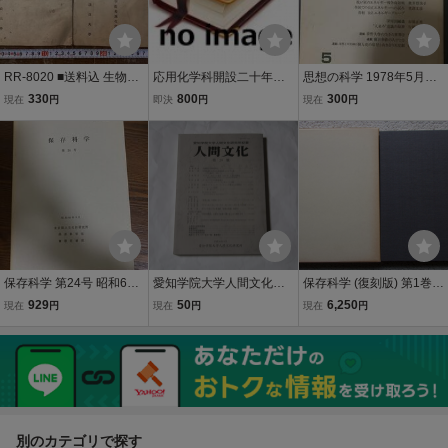
RR-8020 ■送料込 生物学
応用化学科開設二十年
思想の科学 1978年5月号/
学習指導書 財政学 法政大
誌 愛知工業大学応用化
エネルギー自主管理の思
330
800
300
現在
円
即決
円
現在
円
学 宇佐美誠次郎 本 古本
学科二十年史編集委員会
想
冊子 古書 古文書 印刷物 2
冊まとめて /くKWら
保存科学 第24号 昭和60
愛知学院大学人間文化研
保存科学 (復刻版) 第1巻
年 東京国立文化財研究所
究所紀要『人間文化』第2
自1964年3月～至1969年
929
50
6,250
現在
円
現在
円
現在
円
9号 2014年9月
3月 (国際シンポジウム報
告書出版会) 東京国立文化
財研究所 保存科学部・修
復技術部編
別のカテゴリで探す