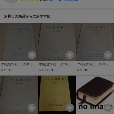
お探しの商品からのおすすめ
年報人間科学 第20号
年報人間科学 第15号／
年報人間科学 第23号
第二分冊／大阪大学人間
大阪大学人間科学部
第一分冊／大阪大学大学
70
100
70
現在
円
現在
円
現在
円
科学部
院人間科学研究科