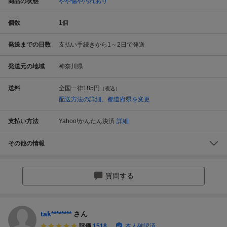
商品の状態
やや傷や汚れあり
個数
1
個
発送までの日数
支払い手続きから1～2日で発送
発送元の地域
神奈川県
送料
全国一律
185円
（税込）
配送方法の詳細、都道府県を変更
支払い方法
Yahoo!かんたん決済
詳細
その他の情報
質問する
tak********
さん
評価
1518
本人確認済