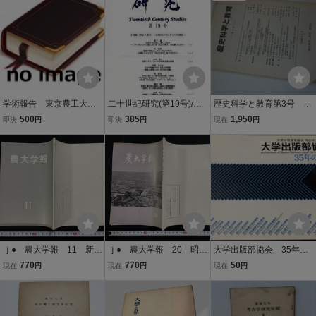
方式文化●即決
学術報告 東京農工大学
二十世紀研究(第19号)/二
歴史科学と教育第3号 往
農学部 第２３号
十世紀研究編集委員会(編
還河岸の歴史的性格につ
500
385
1,950
即決
円
即決
円
現在
円
者)
いて、他
ｊ● 農大学報 11 新春
ｊ● 農大学報 20 昭和
大学出版部協会 35年の
に寄せて 子年のここ
三十七年七月 東京農業
歩み／大学出版部協会／1
770
770
50
現在
円
現在
円
現在
円
ろ 昭和三十五年一月
大学父兄会農大学報編集
998年
東京農業大学内 農大学
室/N-E08
報編集室/N-E08