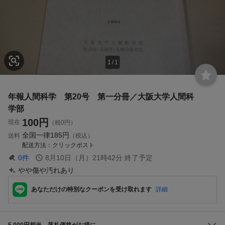
1
/
1
年報人間科学 第20号 第一分冊／大阪大学人間科
学部
100
円
現在
（税0円）
全国一律
185円
送料
（税込）
配送方法
クリックポスト
0
件
8月10日（月）21時42分
終了予定
やや傷や汚れあり
あなただけの特別なクーポンを受け取れます
詳細
5,000円相当、落札価格がお得に