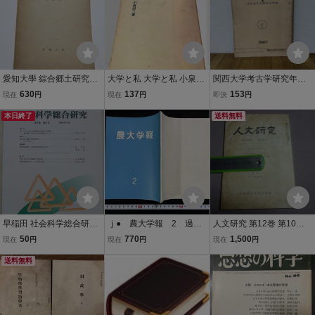
愛知大學 綜合郷土研究所
大学と私 大学と私 小泉信
関西大学考古学研究年報
紀要 第2輯 1955
三 教育 随筆 思想
１1967年 考古学 歴史 資
630
137
153
現在
円
現在
円
即決
円
料
本日終了
送料無料
早稲田 社会科学総合研
ｊ● 農大学報 2 過去
人文研究 第12巻 第10号
究 第7巻 第1号
二年間の回想 学園の近
未開放部落の生活構造 大
50
770
1,500
現在
円
現在
円
現在
円
状報告 昭和三十二年七
阪市立大学文学会 昭和36
送料無料
月 東京農業大学内 農
年
大学報編集室/N-E08