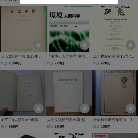
会連合年報 1971年 沖縄
県 琉球
☆☆□研究年報 第23集 人
「環境」人間科学 現代人
二十世紀研究(第15号)/二
文・社会科学編 1974 日
間科学講座第2巻/中島義
十世紀研究編集委員会(編
2,000
220
220
即決
円
即決
円
即決
円
本大学文理学部（三島）
明(著者),根ケ山光一(著者)
者)
●P711●人類学●一般教育
人間文化研究科年報 創刊
社会科学研究年報８ 198
叢書●杉浦健一●同文館S2
号 奈良女子大学大学院人
4年版 1985年 合同出
950
294
100
現在
円
即決
円
現在
円
6●ヒト地位と特性遺伝環
間文化研究科 1985年
版
境人種民族進化行動生活
送料無料