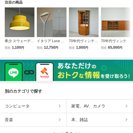
注目の商品
希少 スウェーデン
イタリア Luce Pla
70年代ヴィンテー
70年代ヴィンテー
Atelje Lyktan “Bu
n “Lola” フロアス
ジ 日田工芸 “マキ
ジ 日田工芸 “マキ
1,100
12,750
1,000
65,000
現在
円
現在
円
現在
円
現在
円
mling” Anders Pe
タンド Alberto Me
シム” チーク材 ミ
シム” チーク材 サ
hrson ペンダント
da & Paolo Rizzatt
ラーバック 5面飾
イドボード/収納
ライト 3灯 70年代
o アルミ色/ヤマギ
り棚/キュリオケー
飾り棚 キャビネッ
ヴィンテージ/アト
ワ カッシーナ Flo
ス 収納 キャビネ
ト 北欧モダン ウ
リエリクタン ウェ
s Artemide ポスト
ット 北欧 ウェグ
ェグナー 天童木工
グナー
モダン
ナー 山品木工
青林製作所
別のカテゴリで探す
コンピュータ
家電、AV、カメラ
音楽
本、雑誌