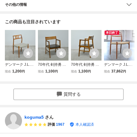
その他の情報
この商品も注目されています
本日終了
デンマーク J.L.Mo
70年代 剣持勇 三
70年代 剣持勇 三
デンマーク J.L.Mo
ller “Model 79” チ
平興業研究所 ビー
平興業研究所 ビー
ller「Model78」
1,200
1,100
1,100
37,862
現在
円
現在
円
現在
円
現在
円
ーク材 ダイニング
チ材 アームチェア
チ材 アームチェア
ダイニングチェア
チェア ヴィンテー
ヴィンテージ a/ジ
ヴィンテージ b/ジ
チーク材 Niels.O.
ジ/モラー 北欧 ウ
ャパニーズモダン
ャパニーズモダン
Moller 1人掛け ナ
ェグナー カイクリ
水之江忠臣 柳宗理
ダイニング 渡辺力
チュラル 北欧 リ
質問する
スチャンセン Idee
天童木工 オールド
坂倉準三 豊口克平
ビング 書斎 受付
マルニ D&D
形而工房
店舗 カフェ
koguma5
さん
評価
1967
本人確認済