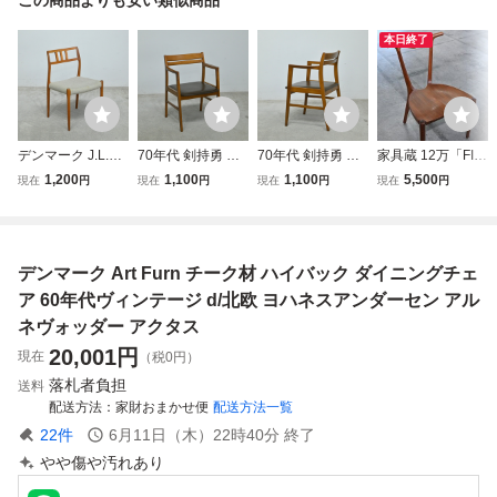
本日終了
デンマーク J.L.Mo
70年代 剣持勇 三
70年代 剣持勇 三
家具蔵 12万「FIN/
ller “Model 79” チ
平興業研究所 ビー
平興業研究所 ビー
フィン」チェア B
1,200
1,100
1,100
5,500
現在
円
現在
円
現在
円
現在
円
ーク材 ダイニング
チ材 アームチェア
チ材 アームチェア
ウォールナット材
チェア ヴィンテー
ヴィンテージ a/ジ
ヴィンテージ b/ジ
リビング ダイニン
ジ/モラー 北欧 ウ
ャパニーズモダン
ャパニーズモダン
グ 店舗 カフェ ホ
ェグナー カイクリ
水之江忠臣 柳宗理
ダイニング 渡辺力
テル ロビー 椅子
デンマーク Art Furn チーク材 ハイバック ダイニングチェ
スチャンセン Idee
天童木工 オールド
坂倉準三 豊口克平
ラウンジ テラス
マルニ D&D
形而工房
書斎 KAGURA
ア 60年代ヴィンテージ d/北欧 ヨハネスアンダーセン アル
ネヴォッダー アクタス
20,001
円
現在
（税0円）
落札者負担
送料
配送方法
家財おまかせ便
配送方法一覧
22
件
6月11日（木）22時40分
終了
やや傷や汚れあり