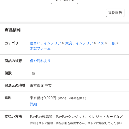
違反報告
商品情報
カテゴリ
住まい、インテリア
家具、インテリア
イス
一般
木製フレーム
商品の状態
傷や汚れあり
個数
1
個
発送元の地域
東京都 府中市
送料
東京都は
9,020円
（税込）（離島を除く）
詳細
支払い方法
PayPay残高等、PayPayクレジット、クレジットカードなど
詳細はストア情報・商品説明を確認するか、ストアに確認してください