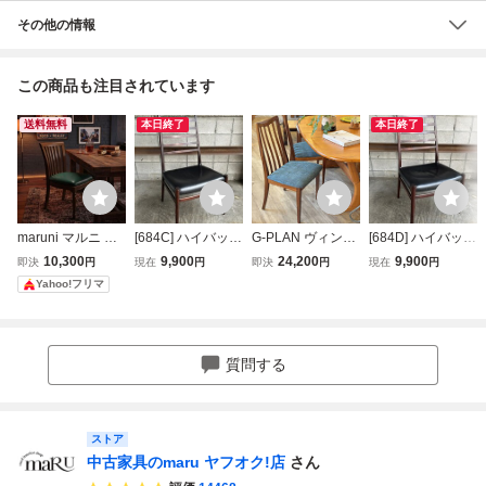
その他の情報
この商品も注目されています
送料無料
本日終了
本日終了
maruni マルニ ダ
[684C] ハイバック
G-PLAN ヴィンテ
[684D] ハイバック
イニングチェア ミ
チェア / SORO 北
ージ スラットバッ
チェア / SORO 北
10,300
9,900
24,200
9,900
即決
円
現在
円
即決
円
現在
円
ッドセンチュリー
欧 デンマーク ハ
クダイニングチェ
欧 デンマーク ハ
Yahoo!フリマ
ターコイズ 木製チ
ーマンミラー ラウ
ア A/ミッドセンチ
ーマンミラー ラウ
ェア 北欧 モダン
ンジ ビンテージ
ュリー/vintage/北
ンジ ビンテージ
ヴィンテージ ハイ
ヴィンテージ vint
欧インテリア/195
ヴィンテージ vint
バック
age ミッドセンチ
0s/1960s/gplan/er
age ミッドセンチ
質問する
ュリー SK
col/イギリス
ュリー SK
ストア
中古家具のmaru ヤフオク!店
さん