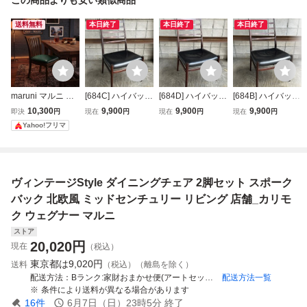
送料無料
本日終了
本日終了
本日終了
maruni マルニ ダ
[684C] ハイバック
[684D] ハイバック
[684B] ハイバック
イニングチェア ミ
チェア / SORO 北
チェア / SORO 北
チェア / SORO 北
10,300
9,900
9,900
9,900
即決
円
現在
円
現在
円
現在
円
ッドセンチュリー
欧 デンマーク ハ
欧 デンマーク ハ
欧 デンマーク ハ
Yahoo!フリマ
ターコイズ 木製チ
ーマンミラー ラウ
ーマンミラー ラウ
ーマンミラー ラウ
ェア 北欧 モダン
ンジ ビンテージ
ンジ ビンテージ
ンジ ビンテージ
ヴィンテージ ハイ
ヴィンテージ vint
ヴィンテージ vint
ヴィンテージ vint
バック
age ミッドセンチ
age ミッドセンチ
age ミッドセンチ
ヴィンテージStyle ダイニングチェア 2脚セット スポーク
ュリー SK
ュリー SK
ュリー SK
バック 北欧風 ミッドセンチュリー リビング 店舗_カリモ
ク ウェグナー マルニ
ストア
20,020
円
現在
（税込）
東京都は
9,020円
送料
（税込）（離島を除く）
配送方法
Bランク:家財おまかせ便(アートセッティングデリバリー）
配送方法一覧
条件により送料が異なる場合があります
16
件
6月7日（日）23時5分
終了