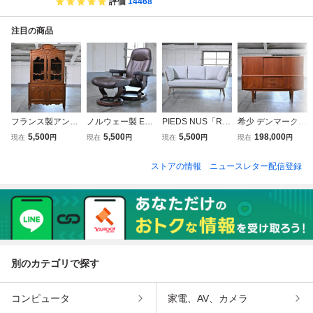
評価
14468
注目の商品
フランス製アンテ
ノルウェー製 EKO
PIEDS NUS「Rev
希少 デンマーク製
ィーク キャビネッ
RNES 27万「Stre
eur/レヴール」3シ
Brunn Hansen キ
5,500
5,500
5,500
198,000
現在
円
現在
円
現在
円
現在
円
ト オーク無垢材
ssless/CONSUL C
ーターソファ 3人
ャビネット チーク
カップボード 食器
LASSIC」リクラ
掛け 屋内外 リゾ
材 無垢 ビンテー
ストアの情報
ニュースレター配信登録
棚 アールデコ風
イニングチェア オ
ート ホテル デッ
ジ サイドボード
猫足 フレンチ 収
ットマン 本革 書
キ リビング テラ
ミッドセンチュリ
納 キッチン リビ
斎 ストレスレス
ス カフェ 店舗 サ
ー リビング ホテ
ング_ビンテージ
コンサルクラッシ
ロン ピエニュ
ル 収納 店舗
ック
別のカテゴリで探す
コンピュータ
家電、AV、カメラ