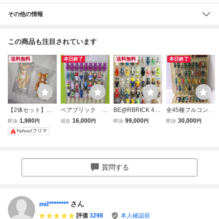
その他の情報
この商品も注目されています
送料無料
本日終了
送料無料
本日終了
【2体セット】ベ
ベアブリック 10
BE@RBRICK 45
全45種フルコンプ
アブリック シリー
0% [シリーズ50&
体シリーズ 【カー
伊勢丹 チャリティ
1,980
16,000
99,000
30,000
即決
円
現在
円
即決
円
即決
円
ズ23 リラックマ
40B] シークレット
ド付き】 まとめ売
ー ベアブリック
Yahoo!フリマ
コリラックマ 10
含む他 ４5体
りC メディコムト
ブリスター ボード
0% BE@RBRICK
ブリスターボード
イ ベアブリック
付き (Merry Green
付 ジャンク
ワンオーナー品 レ
Christmas WWF ki
ア 裏 シークレッ
ss the earth 50%)
質問する
ト NIKE
mil********
さん
評価
3298
本人確認前