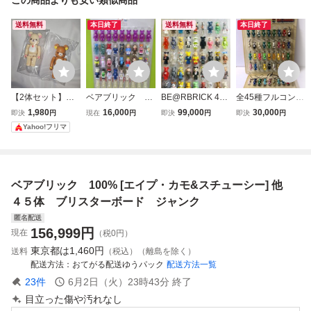
送料無料
本日終了
送料無料
本日終了
【2体セット】ベ
ベアブリック 10
BE@RBRICK 45
全45種フルコンプ
アブリック シリー
0% [シリーズ50&
体シリーズ 【カー
伊勢丹 チャリティ
1,980
16,000
99,000
30,000
即決
円
現在
円
即決
円
即決
円
ズ23 リラックマ
40B] シークレット
ド付き】 まとめ売
ー ベアブリック
Yahoo!フリマ
コリラックマ 10
含む他 ４5体
りC メディコムト
ブリスター ボード
0% BE@RBRICK
ブリスターボード
イ ベアブリック
付き (Merry Green
付 ジャンク
ワンオーナー品 レ
Christmas WWF ki
ア 裏 シークレッ
ss the earth 50%)
ベアブリック 100% [エイプ・カモ&スチューシー] 他
ト NIKE
４５体 ブリスターボード ジャンク
匿名配送
156,999
円
現在
（税0円）
東京都は
1,460円
送料
（税込）（離島を除く）
配送方法
おてがる配送ゆうパック
配送方法一覧
23
件
6月2日（火）23時43分
終了
目立った傷や汚れなし