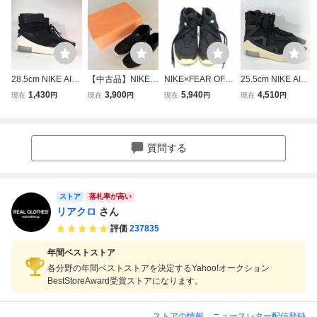
28.5cm NIKE AIR
【中古品】NIKE A
NIKE×FEAR OF G
25.5cm NIKE AIR
SHOOT AROUND
IR/FEAR OF GOD
OD/ナイキ×フィア
FEAR OF GOD 1
1,430
3,900
5,940
4,510
現在
円
現在
円
現在
円
現在
円
Fear of God AT99
MOC スニーカー
オブ ゴッド AT80
AR4237-001 ナイ
15-001 ナイキ エ
黒 30.0cm
87-002 メンズ サ
キ エア フィア オ
ア シュート アラ
イズ : 27cm スニ
ブ ゴッド 1 ブラッ
ウンド フィアオブ
ーカー ブラック
クH38497 20000
質問する
ゴッド H38819 20
00723495 TYO
00000734095 TY
O
ストア
落札率が高い
リアクロ
さん
評価
237835
年間ベストストア
各分野の年間ベストストアを決定するYahoo!オークション
BestStoreAward受賞ストアになります。
ストアの情報
ニュースレター配信登録