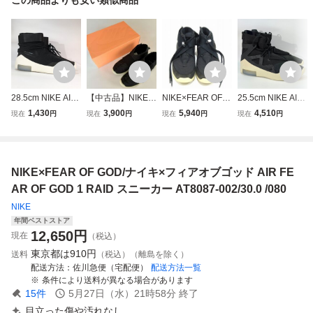
28.5cm NIKE AIR
【中古品】NIKE A
NIKE×FEAR OF G
25.5cm NIKE AIR
SHOOT AROUND
IR/FEAR OF GOD
OD/ナイキ×フィア
FEAR OF GOD 1
1,430
3,900
5,940
4,510
現在
円
現在
円
現在
円
現在
円
Fear of God AT99
MOC スニーカー
オブ ゴッド AT80
AR4237-001 ナイ
15-001 ナイキ エ
黒 30.0cm
87-002 メンズ サ
キ エア フィア オ
ア シュート アラ
イズ : 27cm スニ
ブ ゴッド 1 ブラッ
ウンド フィアオブ
ーカー ブラック
クH38497 20000
NIKE×FEAR OF GOD/ナイキ×フィアオブゴッド AIR FE
ゴッド H38819 20
00723495 TYO
00000734095 TY
AR OF GOD 1 RAID スニーカー AT8087-002/30.0 /080
O
NIKE
年間ベストストア
12,650
円
現在
（税込）
東京都は
910円
送料
（税込）（離島を除く）
配送方法
佐川急便（宅配便）
配送方法一覧
条件により送料が異なる場合があります
15
件
5月27日（水）21時58分
終了
目立った傷や汚れなし