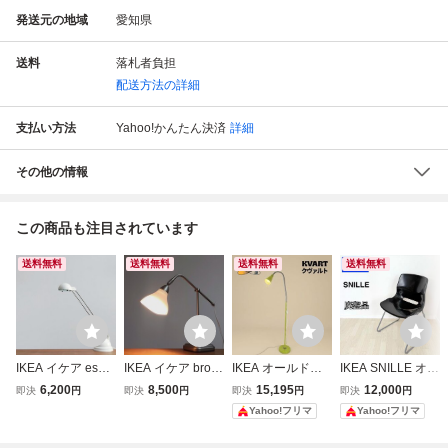
発送元の地域
愛知県
送料
落札者負担
配送方法の詳細
支払い方法
Yahoo!かんたん決済
詳細
その他の情報
この商品も注目されています
送料無料
送料無料
送料無料
送料無料
IKEA イケア espre
IKEA イケア broto
IKEA オールドイ
IKEA SNILLE オー
ssivo ポストモダ
rp ブロートルプ
ケア KVART クヴ
ルドイケア 廃盤チ
6,200
8,500
15,195
12,000
即決
円
即決
円
即決
円
即決
円
ン デスクライト
デスクライト テー
ァルト フロアラン
ェア ミッドセンチ
Yahoo!フリマ
Yahoo!フリマ
テーブルランプ ス
ブルランプ オール
プ
ュリー ブラック
ペースエイジ ハロ
ドイケア レトロ