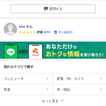
ゲン オールドイケ
間接照明 読書灯
ア 照明 中古 送料
中古 送料無料 即
質問する
無料 即決
決
bfai
さん
評価
1974
本人確認済
別のカテゴリで探す
コンピュータ
家電、AV、カメラ
音楽
本、雑誌
もっと見る