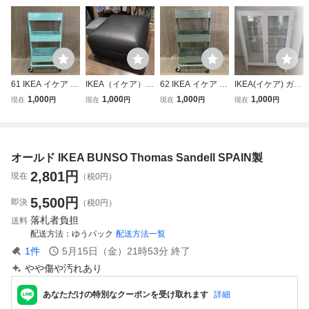
61 IKEA イケア キ
IKEA（イケア） /
62 IKEA イケア R
IKEA(イケア) ガラ
ッチンワゴン ター
VALLENTUNA
SKOG ロースコグ
ス扉キャビネット
1,000
1,000
1,000
1,000
現在
円
現在
円
現在
円
現在
円
コイズブルー ロー
（ヴァレントゥー
キャリーワゴン グ
FABRIKOR ファブ
スコグ 収納ラック
ナ）収納付きオッ
レーグリーン 収納
リコールワイドタ
メッシュタイプ棚
トマン（ムールム
ラック キッチンワ
イプ・引取限定・
板 う
ブラック） 手渡
ゴン メッシュタイ
大阪和泉
オールド IKEA BUNSO Thomas Sandell SPAIN製
し/配送可能
プ棚板 う
2,801
円
現在
（税0円）
5,500
円
即決
（税0円）
落札者負担
送料
配送方法
ゆうパック
配送方法一覧
1
件
5月15日（金）21時53分
終了
やや傷や汚れあり
あなただけの特別なクーポンを受け取れます
詳細