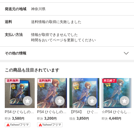
発送元の地域
神奈川県
送料
送料情報の取得に失敗しました
支払い方法
情報が取得できませんでした
時間をおいてページを更新してください
その他の情報
この商品も注目されています
送料無料
送料無料
本日終了
PS4 ひぐらしのな
PS4 ひぐらしのな
【PS4】 ひぐら
☆PS4 ひぐらしの
く頃に 奉 EG THE
く頃に 奉 EG THE
しのなく頃に奉 E
なく頃に奉 EG TH
3,580
3,200
3,850
4,440
即決
円
即決
円
現在
円
即決
円
BEST
BEST
G THE BEST 起
E BEST
Yahoo!フリマ
Yahoo!フリマ
動確認済み ④