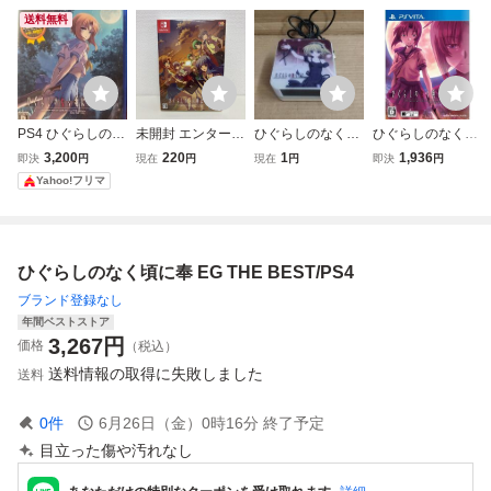
送料無料
PS4 ひぐらしのな
未開封 エンターグ
ひぐらしのなく頃
ひぐらしのなく頃
く頃に 奉 EG THE
ラム Nintendo Swi
に★デジタル時計
に粋/PSVITA
3,200
220
1
1,936
即決
円
現在
円
現在
円
即決
円
BEST
tch ひぐらしのな
★ジャンク★中古
Yahoo!フリマ
く頃に 奉 完全生
品★送料440円
産限定版 サスペン
ス ビジュアルノベ
ル スイッチ ソフ
ひぐらしのなく頃に奉 EG THE BEST/PS4
ト 260812Y19
ブランド登録なし
年間ベストストア
3,267
円
価格
（税込）
送料情報の取得に失敗しました
送料
0
件
6月26日（金）0時16分
終了予定
目立った傷や汚れなし