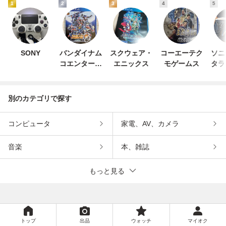
1
2
3
4
5
SONY
バンダイナム
スクウェア・
コーエーテク
ソニ
コエンターテ
エニックス
モゲームス
タラ
インメント
エン
別のカテゴリで探す
コンピュータ
家電、AV、カメラ
音楽
本、雑誌
もっと見る
トップ
出品
ウォッチ
マイオク