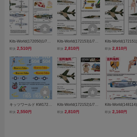
Kits-World(172050)1/72
Kits-World(172153)1/72 F
Kits-World(172151
North-American P-51D M
105D THUNDERCHIEF
REPUBLIC F-105D
2,510
2,810
2,810
円
円
円
即決
即決
即決
ustang 'Passion Wagon'1
'MEMPHIS BELLE II'他用
1 THUNDERCHIEF
944年他用デカール
デカール
SY GALORE II'
送料無料
送料無料
ル
キッツワールド KW1721
Kits-World(172152)1/72 F
Kits-World(148114)
53 1/72 REPUBLIC F105
105D THUNDERCHIEF
-47D Thunderbolt '
2,550
2,810
2,160
円
円
円
即決
即決
即決
D THUNDERCHIEF 60-0
'CHERRY GIRL'他用デカ
AESAR / The Green
504 ‘MEMPHIS BELLE II’
ール
Gladiator'他用デ
357TH TFS, 355TH TFW -
・・・