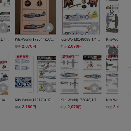
)1/72
Kits-World(172044)1/72
Kits-World(148088)1/48
Kits-World(148
-RE-3
Republic P-47D Thunder
P-47N Thunderbolt 'Chat
P-47D Thunder
2,070
2,070
2,920
円
円
円
即決
即決
即決
 'PUS
bolt 'Sleepy Jean 3rd'他用
auqua'他用デカール
back 'Squirt 
他用デカー
デカール
ル
送料無料
送料無料
送料無料
1/48 P
Kits-World(172173)1/72
Kits-World(172048)1/72
Kits-World(148
Miss C
B-17G 'Commando Chie
North-American P-51D M
P-51D Charle
2,180
2,070
2,460
円
円
円
即決
即決
即決
point
f'他用デカール
ustang 'Daisy Mae' 他用
機用デカール
カール
デカール