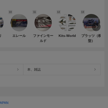
10
11
12
13
1
リ
エレール
ファインモー
Kits-World
プラッツ（模
ルド
型）
本、雑誌
JAPAN