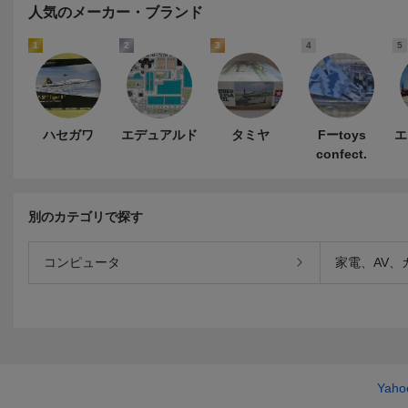
人気のメーカー・ブランド
1
2
3
4
5
ハセガワ
エデュアルド
タミヤ
Fーtoys
エ
confect.
別のカテゴリで探す
コンピュータ
家電、AV、
Yah