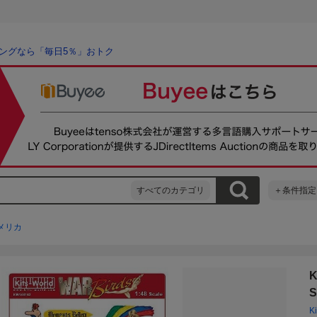
ングなら「毎日5％」おトク
すべてのカテゴリ
＋条件指定
メリカ
K
S
K