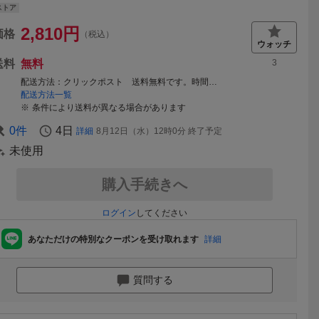
ストア
2,810
円
価格
（税込）
送料
無料
3
配送方法
クリックポスト 送料無料です。時間指定はできませんが、追跡可能です。
配送方法一覧
条件により送料が異なる場合があります
0
件
4日
詳細
8月12日（水）12時0分
終了予定
未使用
購入手続きへ
ログイン
してください
あなただけの特別なクーポンを受け取れます
詳細
質問する