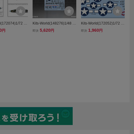
d(172074)1/72 M
Kits-World(148276)1/48 U
Kits-World(172052)1/72 R
C 'Little Pink Pan
S Marine Corps McDonnel
epublic P-47D Thunderbol
0
5,620
1,960
円
円
円
即決
即決
他用デカール
l F-4B Phantom用VMFA-12
t 'Look NO Hands' 他用デ
2 'Crusaders'他デカール
カール