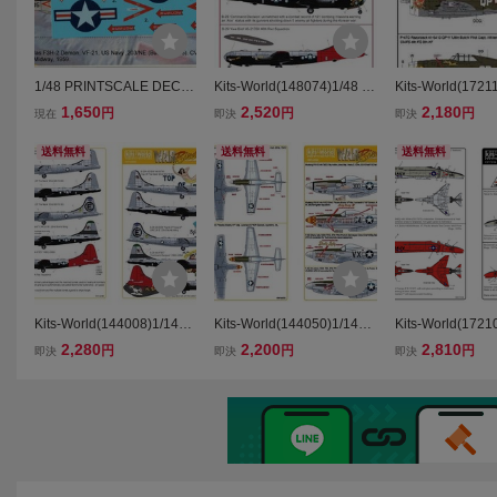
1/48 PRINTSCALE DECA
Kits-World(148074)1/48 B-
Kits-World(1721
LS プリントスケールデ
29A 'Command Decisio
epublic P-47D 'R
1,650
2,520
2,180
円
円
円
現在
即決
即決
カール 48-182 McDonnel
n'他用デカール
'Miss Plainfie
l F3H Demon Part-2
ル
送料無料
送料無料
送料無料
Kits-World(144008)1/144
Kits-World(144050)1/144
Kits-World(17210
B-29A'Top Of The Mark' 他
P-51D 'My Achin'他用デカ
4B Phantom II「S
2,280
2,200
2,810
円
円
円
即決
即決
即決
用デカール
ール
s」他用デカール