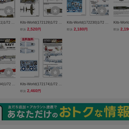
11)1/72 R
Kits-World(172129)1/72 R
Kits-World(172230)1/72 B-
Kits-Worl
azorback'
epublic P-47D 'Razorback'
17G フライングフォートレ
artin B-26
2,520
2,180
2,19
円
円
即決
即決
即決
ld' 他用デカー
'Stalag Luft III' 'Button Nos
ス'Easy Movement'他用デ
ties' 
e'用デカール
カール
送料無料
4)1/72 F-
Kits-World(172174)1/72 B-
tallion
17G 'Madam Shoo Sho
2,460
円
即決
o'他用デカール