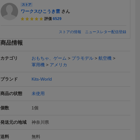
ストア
ワークスひこうき雲
さん
評価
6529
ストアの情報
ニュースレター配信登録
商品情報
141)1/48
キッツワールド 1/48 KW1
キッツワールド 1/48 KW1
キッツワール
bolt Razor
48215 ロッキード P-38J
48214 ロッキード P-38J
29 1/144
2,550
2,550
1,998
円
円
即決
即決
即決
II'他用デカー
ライトニング デカールシ
ライトニング デカールシ
ンダーボル
カテゴリ
おもちゃ、ゲーム
プラモデル
航空機
ート
ート
ク デカー
送料無料
送料無料
送料無料
軍用機
アメリカ
ブランド
Kits-World
商品の状態
未使用
056)1/48
Kits-World(172049)1/72
Kits-World(144027)1/144
Kits-World
個数
1
個
s Weaver乗
North-American P-51D M
P-47D 'Miss CAESAR'他
B-17G-95'T
1,840
1,930
2,280
円
円
即決
即決
即決
ustang 'Passion Wago
用デカール
s'他用デカ
発送元の地域
神奈川県
n'他用デカール
送料
無料