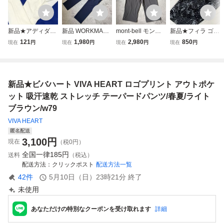
新品★アディダス
新品 WORKMAN
mont-bell モンベ
新品★フィラ ゴル
ゴルフ EX-Stretch
Find-Out 2158 ス
ル 1105433 スト
フ FILA GOLF ボ
121
1,980
2,980
850
現在
円
現在
円
現在
円
現在
円
ULT365 ピンホー
トレッチゴルフパ
レッチライトニッ
タニカルプリント
ル型 ベンチレーシ
ンツ ロングパンツ
カ 七分丈 クライ
吸汗速乾 ウエスト
ョン 吸汗速乾 ウ
テーパード ストレ
ミングパンツ アウ
ゴム仕様 ストレッ
エストゴム ストレ
ッチ ドライ 速乾
トドア ストレッチ
チ ショートパンツ
新品★ビバハート VIVA HEART ロゴプリント アウトポケ
ッチパンツ/春夏/
吸汗 春夏 ネイビ
撥水 ドライ 吸汗
★ブラック★サイ
アイボリー/w79
ー メンズ LL(XL)
速乾 メンズ M
ズL
ット 吸汗速乾 ストレッチ テーパードパンツ/春夏/ライト
ブラウン/w79
VIVA HEART
匿名配送
3,100
円
現在
（税0円）
全国一律
185円
送料
（税込）
配送方法
クリックポスト
配送方法一覧
42
件
5月10日（日）23時21分
終了
未使用
あなただけの特別なクーポンを受け取れます
詳細