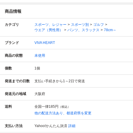
商品情報
カテゴリ
スポーツ、レジャー
スポーツ別
ゴルフ
ウエア（男性用）
パンツ、スラックス
78cm～
ブランド
VIVA HEART
商品の状態
未使用
個数
1
個
発送までの日数
支払い手続きから1～2日で発送
発送元の地域
大阪府
送料
全国一律
185円
（税込）
他の配送方法あり、都道府県を変更
支払い方法
Yahoo!かんたん決済
詳細