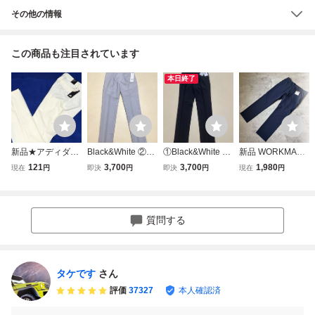
その他の情報
この商品も注目されています
本日終了
新品★アディダス
Black&White ②ブ
①Black&White ゴ
新品 WORKMAN
ゴルフ EX-Stretch
ラック＆ホワイト
ルフパンツ BGS5
Find-Out 2158 ス
121
3,700
3,700
1,980
現在
円
即決
円
即決
円
現在
円
ULT365 ピンホー
W79 春夏 シアサ
101ED 新品 W79
トレッチゴルフパ
ル型 ベンチレーシ
ッカー ストレッチ
春夏 吸汗速乾 高
ンツ ロングパンツ
ョン 吸汗速乾 ウ
1タックパンツ BG
機能ストレッチ ブ
テーパード ストレ
エストゴム ストレ
S5103HA ライト
ラック 定価23,10
ッチ ドライ 速乾
質問する
ッチパンツ/春夏/
グレー系 吸汗速乾
0円
吸汗 春夏 ネイビ
アイボリー/w79
ゴルフ
ー メンズ LL(XL)
タケです
さん
評価
37327
本人確認済