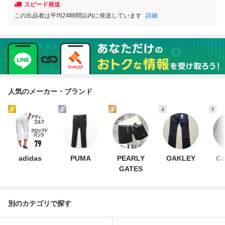
スピード発送
この出品者は平均24時間以内に発送しています
詳細
人気のメーカー・ブランド
1
2
3
4
5
adidas
PUMA
PEARLY
OAKLEY
Ca
GATES
別のカテゴリで探す