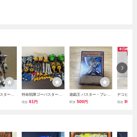
本日終了
バスター
特命戦隊ゴーバスターズ
遊戯王 バスター・ブレイ
デコピンバ
ゴーバスターオー ゴーバ
ダー DP16-JP010 ウルト
61
500
809
円
円
円
現在
即決
現在
スタービークル バスター
ラレア
マシン 戦隊シリーズ スー
パー戦隊 まとめ売りDXロ
ボ