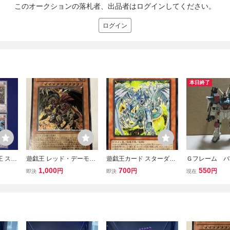
このオークションの落札者、出品者はログインしてください。
ログイン
本日終了
王 スタ
遊戯王 レッド・デーモン
遊戯王カード スターダス
Ｇフレーム 
/バス
ズ・ドラゴン/バスター C
ト・ドラゴン／バスター
ジャンク
1,000
700
550
円
円
円
即決
即決
現在
む 光り
RMS-JP004 レリーフ
(ウルトラレア) バース
アルティメットレア
ト・プロトコル（BPR
O） 効果モンスター 風属
性 ドラゴン族