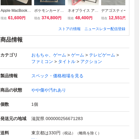
Apple MacBook N
ポケモンカードe
ネオブライス アル
デアゴスティーニ
Wi
eo (13-inch) MHF
拡張パック 第3
ティメットツアー
あぶない刑事 DV
ッ
61,600
374,800
48,400
12,551
円
円
円
円
現在
現在
現在
現在
現
A4J/A ノートPC
弾 海からの風
CWC限定
D コレクション 1-
ッ
(▼ゆ06-11-03)
未開封
34巻セット DVD
ク
ストアの情報
ニュースレター配信登録
冊子
商品情報
カテゴリ
おもちゃ、ゲーム
ゲーム
テレビゲーム
ファミコン
タイトル
アクション
製品情報
スペック・価格相場を見る
商品の状態
やや傷や汚れあり
個数
1
個
発送元の地域
滋賀県 000000256671283
送料
東京都は
330円
（税込）（離島を除く）