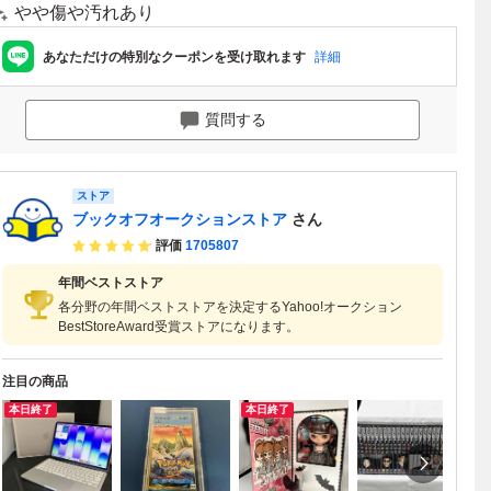
やや傷や汚れあり
あなただけの特別なクーポンを受け取れます
詳細
質問する
ストア
ブックオフオークションストア
さん
評価
1705807
年間ベストストア
各分野の年間ベストストアを決定するYahoo!オークション
BestStoreAward受賞ストアになります。
注目の商品
本日終了
本日終了