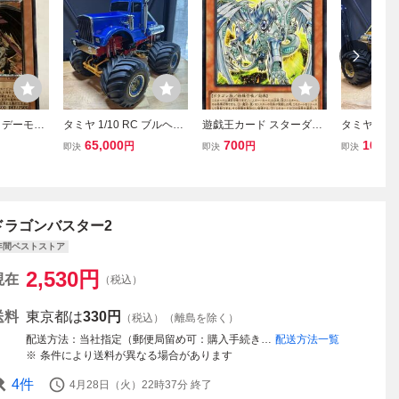
・デーモン
タミヤ 1/10 RC ブルヘッ
遊戯王カード スターダス
タミヤ 1/1
スター C
ド モンスタートラック ラ
ト・ドラゴン／バスター
ド モンスタ
65,000
700
100,0
円
円
即決
即決
即決
 レリーフ
ジコン ブルー ブルヘッド
(ウルトラレア) バース
ジコン タミ
トレア
クラッドバスター 電動R
ト・プロトコル（BPR
トラック 
Cカー
O） 効果モンスター 風属
ー ブルヘッ
性 ドラゴン族
ドラゴンバスター2
年間ベストストア
2,530
円
現在
（税込）
送料
東京都は
330円
（税込）（離島を除く）
配送方法
当社指定（郵便局留め可：購入手続き時にお客様にて受取郵便局の設定が必要です）
配送方法一覧
条件により送料が異なる場合があります
4
件
4月28日（火）22時37分
終了