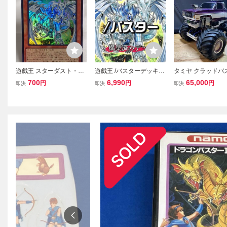
遊戯王 スターダスト・ド
遊戯王 /バスターデッキ
タミヤ クラッドバ
ラゴン/バスター ウルトラ
ブラック・ローズ・ドラ
モンスタートラック
700
6,990
65,000
円
円
円
即決
即決
即決
レア BPRO-JPS02
ゴン/バスター クリムゾ
タム仕様 ラジコン
ン・ブレーダー／バスタ
ッド クラッドバス
ー ナイトウィング・プリ
スタムパーツ 電動
ースト