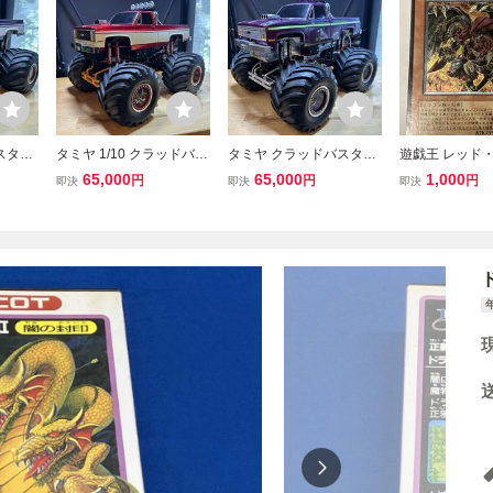
スター
タミヤ 1/10 クラッドバス
タミヤ クラッドバスター
遊戯王 レッド
 カス
ター モンスタートラック
モンスタートラック カス
ズ・ドラゴン/バ
65,000
65,000
1,000
円
円
円
即決
即決
即決
 ブルヘ
カスタム仕様 クラッドバ
タム仕様 ジョーカー仕様
RMS-JP004
ター カ
スター モンスタートラッ
クラッドバスター ブルヘ
アルティメッ
RC
ク ブルヘッド
ッド モンスタートラック