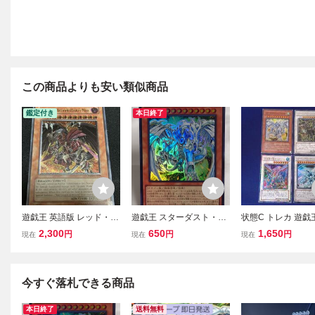
この商品よりも安い類似商品
鑑定付き
本日終了
遊戯王 英語版 レッド・デ
遊戯王 スターダスト・ド
状態C トレカ 遊戯
ーモンズ・ドラゴン／バ
ラゴン/バスター ウルトラ
ーダスト・ドラゴン
2,300
650
1,650
円
円
円
現在
現在
現在
スター アンリミ レリーフ
レア BPRO-JPS02
ター スーパーを含
物 4枚セット
今すぐ落札できる商品
本日終了
送料無料