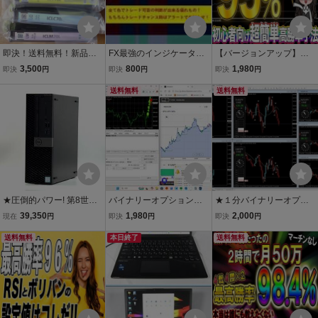
即決！送料無料！新品！
FX最強のインジケーター
【バージョンアップ】単
エプソン 純正インクカー
は色で攻めます！！！(MT
発勝率95％!? アニオタYU
3,500
800
1,980
即決
円
即決
円
即決
円
トリッジ さくらんぼ IC6
4用インジケーター)
Iのバイナリーオプション
CL70L (増量タイプ) 6色
送料無料
手法【サインツール・パ
送料無料
セット つよインク/EPSO
ラメーター変更可・RD-C
N/印刷品質の向上
ombo】
★圧倒的パワー! 第8世代
バイナリーオプション t
★１分バイナリーオプシ
Core i7 ＆ 16GBメモリ搭
he option 3分 AIインジ
ョン★インジケーター★
39,350
1,980
2,000
現在
円
即決
円
即決
円
載！爆速M.2 NVMe 256G
ケーター
矢印サイン音ウインドウ
B+大容量HDD 1TBの高性
送料無料
本日終了
でお知らせ★タイマーイ
送料無料
能デスクトップPC Win11
ンジ付き/MT4全通貨対応
Pro Office2021
★