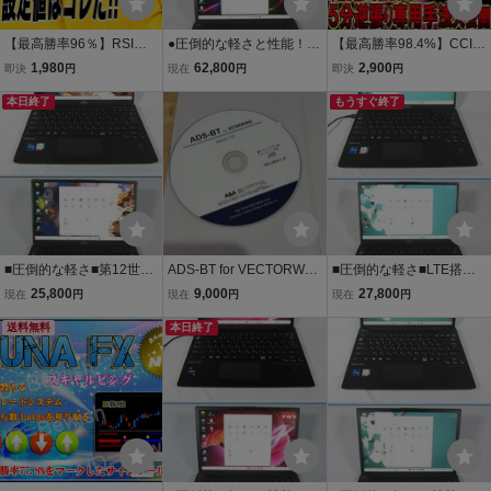
【最高勝率96％】RSIと
●圧倒的な軽さと性能！●
【最高勝率98.4%】CCI・
ボリバンの設定値はコ
第13世代Corei7-1370P●L
RSI・レンジ相場攻略の5
1,980
62,800
2,900
即決
円
現在
円
即決
円
レ！RD-Combo組み込み
IFEBOOK U9313/MW[3.9
分逆張り手法！【バイナ
オマケ【バイナリーオプ
本日終了
GHz/16G/256GB]●大容量
リーオプション・サイン
もうすぐ終了
ションサインツール・パ
メモリSSD●Windows11P
ツール・パラメーター変
ラメータ変更可】
ro●
更可・RD-Combo】
■圧倒的な軽さ■第12世代
ADS-BT for VECTORWO
■圧倒的な軽さ■LTE搭載
Corei5-1245U■LIFEBOO
RKS 2018版v2.00 スタン
モデル■第12世代Corei5-1
25,800
9,000
27,800
現在
円
現在
円
現在
円
K U9312/K[4.4GHz/8G/25
ドアロン版 SetUp CD 正
245U■LIFEBOOK U9312/
6GB]■SSD■Windows11Pr
送料無料
規品・シリアルコードな
本日終了
K[4.4GHz/8G/256GB]■SS
o搭載■
し／日影・逆日影・天空
D■Windows11Pro搭載■
率