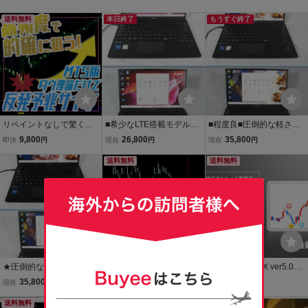
送料無料
本日終了
もうすぐ終了
リペイントなしで驚くほ
■希少なLTE搭載モデル■
■程度良■圧倒的な軽さと
ど天井を捉える!? ダウ理
圧倒的な軽さ■第12世代C
性能■第12世代Corei7-12
9,800
26,800
35,800
即決
円
現在
円
現在
円
論で的確に反発(押し目)を
orei5-124 5U■LIFEBOOK
65U■LIFEBOOK U9312/J
予兆するサインインジケ
U9312/K[4.4GHz/8G/256
送料無料
[4.8GHz/8G/256GB]■SSD
送料無料
ーター 【DowRebound】
GB]■SSD■Windows11Pro
■Windows11Pro搭載■
※MT5版※
搭載■
★圧倒的な軽さと性能★
16戦15勝！使うインジケ
『ニコちゃんFX ver5.0』
第12世代Corei7-1265U★
ーターはRSIとRD-Comb
FXのサインツール スキャ
35,800
1,980
2,980
現在
円
即決
円
即決
円
LIFEBOOK U9312/J[4.8G
oの2つ!月収100万円の逆
ルピングやデイトレード
Hz/8G/256GB]★SSD★Wi
送料無料
張り手法【バイナリーオ
本日終了
専業 トレード手法 MT5 イ
送料無料