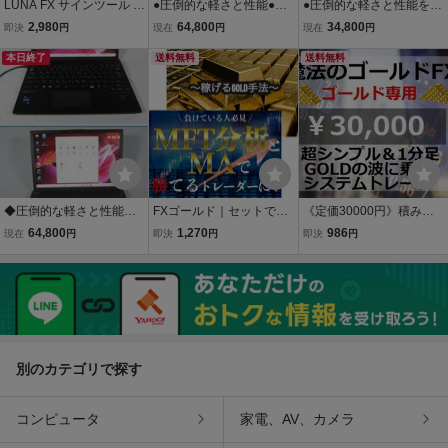
LUNA FX サインツール シ
●圧倒的な軽さと性能●第1
●圧倒的な軽さと性能を是
グナルツール（トレード
3世代Corei7-1370P●LIFE
非●第13世代Corei5-1345
2,980
64,800
34,800
即決
円
現在
円
現在
円
手法 スキャルピング デイ
BOOK U9313/NW[3.9GH
U●LIFEBOOK U9313/N[4.
トレード インジケーター
本日終了
z/16G/256GB]●大容量メ
送料無料
7GHz/8G/256GB]●SSD●
送料無料
自動売買 ea 必勝法 投資
モリSSD●Windows11Pro
Windows11Pro●
システム）
●
◆圧倒的な軽さと性能！
FXゴールド｜セットでお
《定価30000円》積み上
◆第13世代Corei7-1370P
得！現役医師トレーダー
げ型トレード法『魔法の
64,800
1,270
986
現在
円
即決
円
即決
円
◆LIFEBOOK U9313/NW
の【MTF分析＆GOLD手
ゴールドFX』教えます
[3.9GHz/16G/256GB]◆大
法】
FX MT4 インジケータ
容量メモリSSD◆Window
ー
s11Pro◆
別のカテゴリで探す
コンピュータ
家電、AV、カメラ