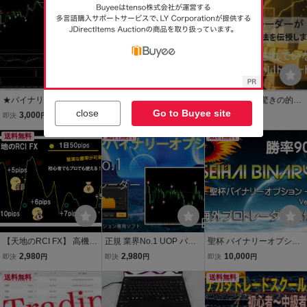
ndows11Pro搭載★
プション サインツール・
ンジケーター バイナリー
パラメーター変更可】
オプション
★バイナリーオプション1
■圧倒的な軽さと性能■第1
FX★ Goldを驚きの的確
分取引専用★高性能★イ
3世代Corei7-1370P■LIFE
さでトレンドに乗ります
close
Go to Buyee site
3,000
64,800
969
即決
円
現在
円
即決
円
ンジケーター★サイン/音♪
BOOK U9313/MW[3.9GH
１時間足Gold専用でカス
ウインドウでお知らせ★
送料無料
z/16G/256GB]■大容量メ
送料無料
タマイズした米国発サイ
送料無料
逆張りサイン有り★MT4
モリSSD■Windows11Pro
ンインジ装備 デイト
全通貨対応★
搭載■
レ インジケーター
【天地のRCI FX】 高機能
正規 業界No.1 UOP バイ
聖杯 バイナリーオプショ
RCIインジケーターから導
ナリーオプション 1＆2.3
ン 平均勝率90% サインツ
2,980
2,980
10,000
即決
円
即決
円
即決
円
き出されるFXのトレード
と1分専用逆張り手法付き
ール シグナルツール イン
手法 スキャルピング・デ
送料無料
ハイローオーストラリア
ジケーター トレード 必勝
送料無料
イトレード サインツー
インジケーター ツール 必
法 MT5 MT4
ル・シグナルツール
勝法 専用MT4付