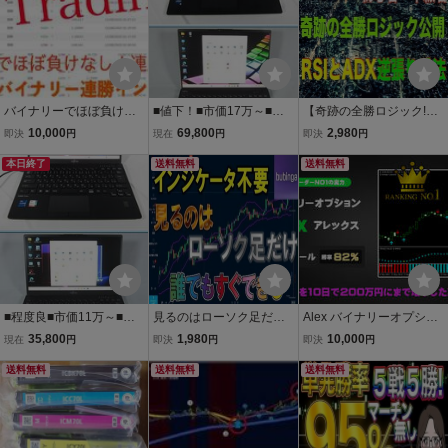
バイナリーでほぼ負けな
■値下！■市価17万～■程
【奇跡の全勝ロジック!?
し！テクニカル バイナ
度良■圧倒的な軽さ■第13
】RSI-ADX 逆張り手法で
10,000
69,800
2,980
即決
円
現在
円
即決
円
リー トレーディング 連
世代Corei7-1370P■LIFEB
稼ぐ バイナリーオプショ
勝TBハイパーインジケー
本日終了
OOK U9413/NX[5.2GHz/8
送料無料
ン サインツール【パラメ
送料無料
ター マーチン不要
G/256GB]■SSD■Window
ーター変更可・RD-Comb
s11Pro搭載■
o】
■程度良■市価11万～■圧
見るのはローソク足だ
Alex バイナリーオプショ
倒的な軽さと性能■第12世
け！誰でもすぐできる簡
ン サインツール シグナル
35,800
1,980
10,000
現在
円
即決
円
即決
円
代Corei7-1265U■LIFEBO
単エントリー！【バイナ
ツール ザオプション 必勝
OK U9312/J[4.8GHz/8G/2
送料無料
リーオプション・サイン
送料無料
法 MT5 MT4 インジケータ
送料無料
56GB]■SSD■Windows11
ツール・インジケータ
ー 平均勝率82%
Pro搭載!■
ー】