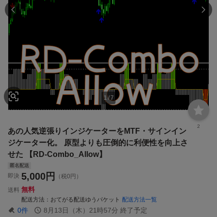
1
/
7
2
あの人気逆張りインジケーターをMTF・サインイン
ジケーター化。 原型よりも圧倒的に利便性を向上さ
せた 【RD-Combo_Allow】
匿名配送
5,000
円
即決
（税0円）
無料
送料
配送方法
おてがる配送ゆうパケット
配送方法一覧
0
件
8月13日（木）21時57分
終了予定