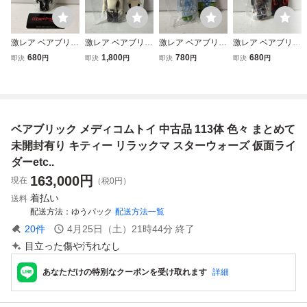
激レア ベアブリッ
激レア ベアブリッ
激レア ベアブリッ
激レア ベアブリッ
ク シリーズ52 ア
ク シリーズ52 LO
ク シリーズ52 ジ
ク シリーズ52 ア
680
1,800
780
680
即決
円
即決
円
即決
円
即決
円
ーティスト ウィ
VOT (be@rbrick
ェリービーン レ
ーティスト BRZR
ザードリィ (be
メディコムトイ )
インボー (be@r
KR (be@rbrick
@rbrick メディコ
brick メディコム
メディコムトイ キ
ムトイwizardry )
トイjellybean )
アヌリーブス)
ベアブリック メディコムトイ 中古品 113体 色々 まとめて
未開封有り キティー リラックマ スターウォーズ 仮面ライ
ダーetc..
163,000
円
現在
（税0円）
着払い
送料
配送方法
ゆうパック
配送方法一覧
20
件
4月25日（土）21時44分
終了
目立った傷や汚れなし
あなただけの特別なクーポンを受け取れます
詳細