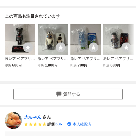
この商品も注目されています
激レア ベアブリッ
激レア ベアブリッ
激レア ベアブリッ
激レア ベアブリッ
ク シリーズ52 ア
ク シリーズ52 LO
ク シリーズ52 ジ
ク シリーズ52 ア
680
1,800
780
680
即決
円
即決
円
即決
円
即決
円
ーティスト ウィ
VOT (be@rbrick
ェリービーン レ
ーティスト BRZR
ザードリィ (be
メディコムトイ )
インボー (be@r
KR (be@rbrick
@rbrick メディコ
brick メディコム
メディコムトイ キ
ムトイwizardry )
トイjellybean )
アヌリーブス)
質問する
大ちゃん
さん
評価
636
本人確認済