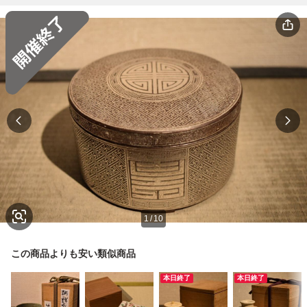
1
/
10
この商品よりも安い類似商品
本日終了
本日終了