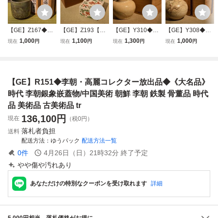
【GE】Z167◆李
【GE】Z193【コ
【GE】Y310◆李
【GE】Y308◆李
朝・高麗コレクタ
レクター所蔵品】
朝・高麗コレクタ
朝・高麗コレクタ
1,000
1,100
1,300
1,000
現在
円
現在
円
現在
円
現在
円
ー放出品◆時代 高
時代 南京赤絵魚紋
ー放出品◆時代 李
ー放出品◆時代 高
麗青磁猪口/中国美
香合/中国美術 中
朝茶入/中国美術
麗練上瓶/中国美術
術 中国古玩 朝鮮
国古玩 朝鮮 韓国
中国古玩 朝鮮 韓
中国古玩 朝鮮 韓
韓国 酒器 酒盃 骨
香道具 盒子 蓋物
国 茶道具 茶器 骨
国 花器 花瓶 骨董
【GE】R151◆李朝・高麗コレクター放出品◆《大名品》
董品 時代品 美術
骨董品 時代品 美
董品 時代品 美術
品 時代品 美術品
品 古美術品 ys
術品 古美術品 mv
品 古美術品 sht
古美術品 ba
時代 李朝銀象嵌蓋物/中国美術 朝鮮 李朝 鉄製 骨董品 時代
品 美術品 古美術品 tr
136,100
円
現在
（税0円）
落札者負担
送料
配送方法
ゆうパック
配送方法一覧
0
件
4月26日（日）21時32分
終了予定
やや傷や汚れあり
あなただけの特別なクーポンを受け取れます
詳細
5,000円相当、落札価格がお得に