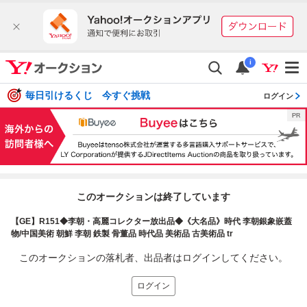
i
毎日引けるくじ 今すぐ挑戦
ログイン
このオークションは終了しています
【GE】R151◆李朝・高麗コレクター放出品◆《大名品》時代 李朝銀象嵌蓋
物/中国美術 朝鮮 李朝 鉄製 骨董品 時代品 美術品 古美術品 tr
このオークションの落札者、出品者はログインしてください。
ログイン