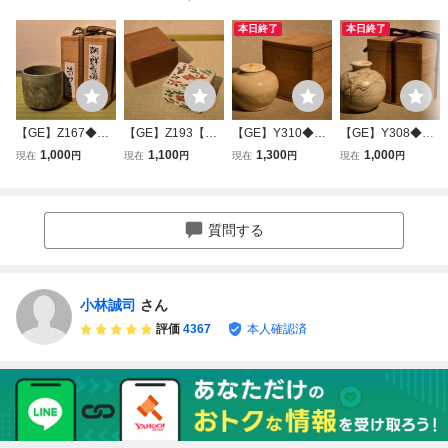
本日終了
本日終了
【GE】Z167◆李
【GE】Z193【コ
【GE】Y310◆李
【GE】Y308◆李
朝・高麗コレクタ
レクター所蔵品】
朝・高麗コレクタ
朝・高麗コレクタ
1,000
1,100
1,300
1,000
現在
円
現在
円
現在
円
現在
円
ー放出品◆時代 高
時代 南京赤絵魚紋
ー放出品◆時代 李
ー放出品◆時代 高
麗青磁猪口/中国美
香合/中国美術 中
朝茶入/中国美術
麗練上瓶/中国美術
術 中国古玩 朝鮮
国古玩 朝鮮 韓国
中国古玩 朝鮮 韓
中国古玩 朝鮮 韓
韓国 酒器 酒盃 骨
香道具 盒子 蓋物
国 茶道具 茶器 骨
国 花器 花瓶 骨董
質問する
董品 時代品 美術
骨董品 時代品 美
董品 時代品 美術
品 時代品 美術品
品 古美術品 ys
術品 古美術品 mv
品 古美術品 sht
古美術品 ba
小林誠司
さん
評価
4367
本人確認済