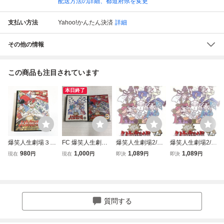
配送方法の詳細、都道府県を変更
支払い方法
Yahoo!かんたん決済
詳細
その他の情報
この商品も注目されています
本日終了
爆笑人生劇場３
FC 爆笑人生劇場
爆笑人生劇場2/フ
爆笑人生劇場2/フ
【箱・説明書付
＋爆笑人生劇場3
ァミコン
ァミコン
980
1,000
1,089
1,089
現在
円
現在
円
即決
円
即決
円
き・動作確認済】
2本セット ファミ
３本まで同梱可
コン
FC ファミコン
②
質問する