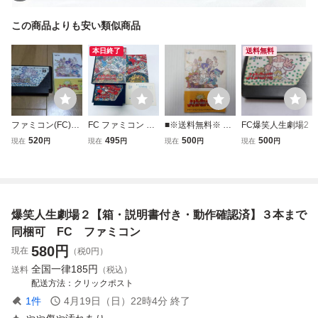
この商品よりも安い類似商品
本日終了
送料無料
ファミコン(FC)
FC ファミコン 爆
■※送料無料※ 爆
FC爆笑人生劇場2
「爆笑！人生劇場
笑 人生劇場３ ソ
笑 人生劇場 2 説明
520
495
500
500
現在
円
現在
円
現在
円
現在
円
２」(説明書 付)
フト 箱説付 起動
書のみ FC ファミ
確認済
コン 中古
爆笑人生劇場２【箱・説明書付き・動作確認済】３本まで
同梱可 FC ファミコン
580
円
現在
（税0円）
全国一律
185円
送料
（税込）
配送方法
クリックポスト
1
件
4月19日（日）22時4分
終了