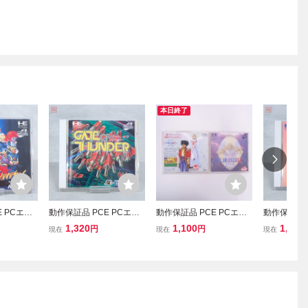
本日終了
 PCエン
動作保証品 PCE PCエン
動作保証品 PCE PCエン
動作保証品 
D-ROM2
ジン SUPER CD-ROM2
ジン SUPER CD-ROM2
ジン ARCAD
1,320
1,100
1,100
円
円
現在
現在
現在
ャンピオン
ゲート オブ サンダー GAT
天使の詩II 堕天使の選択
餓狼伝説 ス
E OF THUNDER 箱説ハ
箱説付【PP
CIAL 箱
ガキ付【PP
P