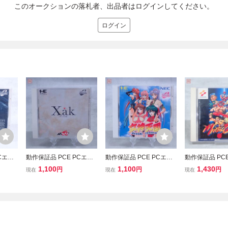
このオークションの落札者、出品者はログインしてください。
ログイン
Cエン
動作保証品 PCE PCエン
動作保証品 PCE PCエン
動作保証品 PCE
OM2
ジン SUPER CD-ROM2
ジン SUPER CD-ROM2
ジン SUPER C
1,100
1,100
1,430
円
円
円
現在
現在
現在
 RAI
サークI・II Xak 箱説帯付
女神天国 MEGAMI PARA
マーシャル チ
【PP
DISE 箱説帯付【PP
箱説付【PP