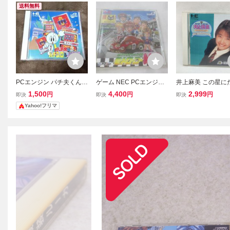
送料無料
PCエンジン パチ夫くん3
ゲーム NEC PCエンジン
井上麻美 この星に
パチスロ&パチンコ SUPE
SUPER CD-ROM2 モト
ひとりのキミ PC
1,500
4,400
2,999
円
円
円
即決
即決
即決
R CD-ROM2
ローダーMC 中古品
CD-ROM2 ハドソ
Yahoo!フリマ