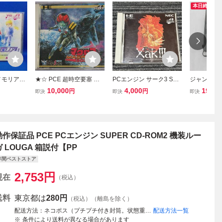
本日終了
メモリアル
★☆ PCE 超時空要塞 マ
PCエンジン サーク3 SUP
ジャンク品 ゲ
4年 PCエン
クロス 2036 帯付き PCエ
ER CD-ROM2 PCE
Cエンジン 本
10,000
4,000
19,80
円
円
即決
即決
即決
D-ROM2
ンジン SUPER CD-ROM
CD-ROM2 
時物 現状
2 MACROSS ☆★
み
morial
動作保証品 PCE PCエンジン SUPER CD-ROM2 機装ルー
ガ LOUGA 箱説付【PP
年間ベストストア
2,753
円
現在
（税込）
送料
東京都は
280円
（税込）（離島を除く）
配送方法
ネコポス（プチプチ付き封筒。状態重視の方は宅急便をご選択ください。）
配送方法一覧
条件により送料が異なる場合があります