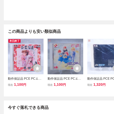
この商品よりも安い類似商品
本日終了
動作保証品 PCE PCエン
動作保証品 PCE PCエン
動作保証品 PCE P
ジン SUPER CD-ROM2
ジン SUPER CD-ROM2
ジン SUPER CD-R
1,100
1,100
1,320
円
円
円
現在
現在
現在
卒業写真/美姫 箱説帯付
ときめきメモリアル 箱説
スーパー雷電 SUPER
【PP
帯付【PP
DEN 箱説付【PP
今すぐ落札できる商品