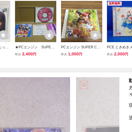
送料無料
たった
★PCエンジン SUPER
PCエンジン SUPER CD-
PCE ときめき
エンジン
CD-ROM2 女神天国
ROM2 誕生 Debut NECア
KONAMI 199
2,400
1,000
2,000
円
円
円
即決
即決
即決
ン
めがみパラダイス 帯・
ベニュー
ジン SUPER C
ケース・説明書付 PCE
レトロゲーム 当
★
品 Tokimeki Me