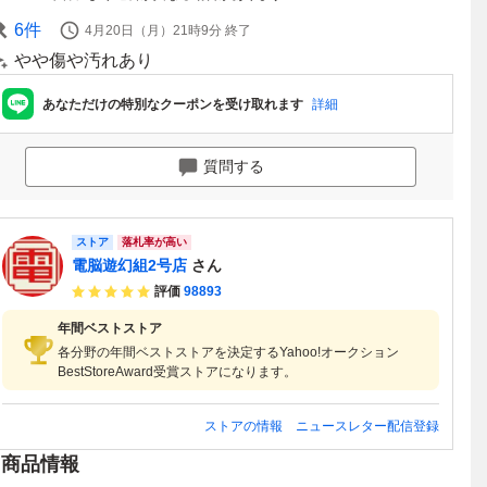
6
件
4月20日（月）21時9分
終了
やや傷や汚れあり
あなただけの特別なクーポンを受け取れます
詳細
質問する
ストア
落札率が高い
電脳遊幻組2号店
さん
評価
98893
年間ベストストア
各分野の年間ベストストアを決定するYahoo!オークション
BestStoreAward受賞ストアになります。
ストアの情報
ニュースレター配信登録
商品情報