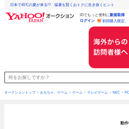
日本で45℃の夏が来る!? 猛暑を賢くおトクに生き抜くヒント
IDでもっと便利に
新規取得
ログイン
初回購入限定、
オークショントップ
おもちゃ、ゲーム
ゲーム
テレビゲーム
NEC
P
動作