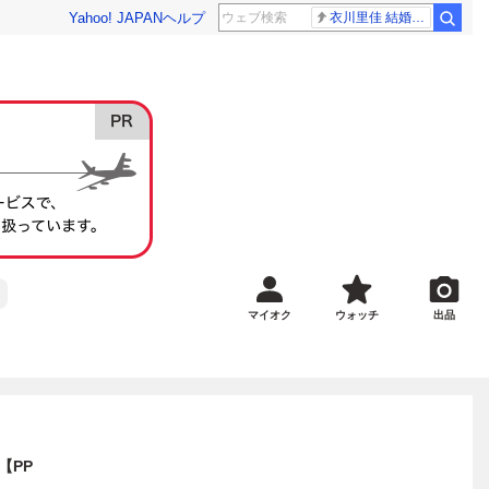
Yahoo! JAPAN
ヘルプ
衣川里佳 結婚発表
マイオク
ウォッチ
出品
【PP