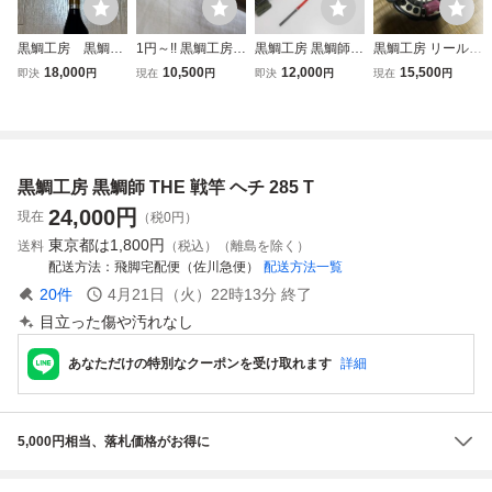
黒鯛工房 黒鯛
1円～!! 黒鯛工房
黒鯛工房 黒鯛師 T
黒鯛工房 リール
師 THEヘチ 硬
黒鯛師 THE ヘ
HE ヘチ フカセ プ
ＴＨＥアスリート
18,000
10,500
12,000
15,500
即決
円
現在
円
即決
円
現在
円
調 9尺 チヌ
チ 硬調 ロクマ
ロ 8尺 ／管理AU
ヘチ ８８Ｗ ２０
ル 305 美品
4107／41
ｔｈ Ａｎｖ
黒鯛工房 黒鯛師 THE 戦竿 ヘチ 285 T
24,000
円
現在
（税0円）
東京都は
1,800円
送料
（税込）（離島を除く）
配送方法
飛脚宅配便（佐川急便）
配送方法一覧
20
件
4月21日（火）22時13分
終了
目立った傷や汚れなし
あなただけの特別なクーポンを受け取れます
詳細
5,000円相当、落札価格がお得に