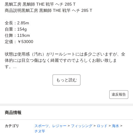
黒鯛工房 黒鯛師 THE 戦竿 ヘチ 285 T
商品説明黒鯛工房 黒鯛師 THE 戦竿 ヘチ 285 T
全長：2.85m
自重：154g
仕舞：119cm
定価：￥53000
状態は使用感（汚れ）がリールシートには多少ございますが、全
体的には目立つ傷はなく綺麗ですのでよろしくお願い致しま
す。...
もっと読む
違反報告
商品情報
カテゴリ
スポーツ、レジャー
フィッシング
ロッド
海水
チヌ竿