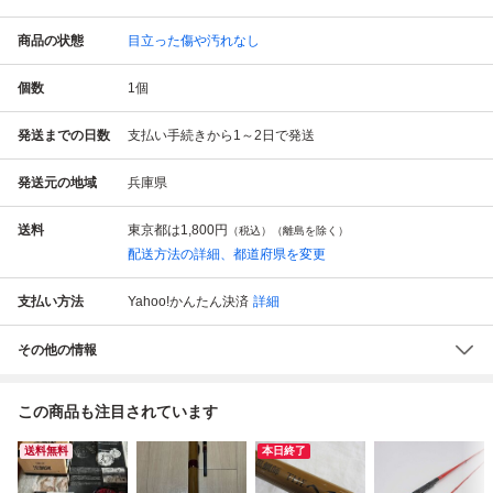
商品の状態
目立った傷や汚れなし
個数
1
個
発送までの日数
支払い手続きから1～2日で発送
発送元の地域
兵庫県
送料
東京都は
1,800円
（税込）（離島を除く）
配送方法の詳細、都道府県を変更
支払い方法
Yahoo!かんたん決済
詳細
その他の情報
この商品も注目されています
送料無料
本日終了