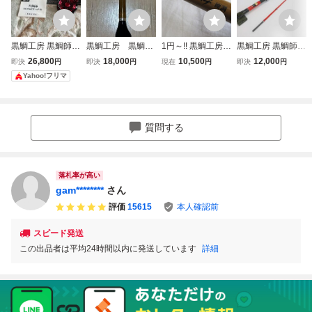
黒鯛工房 黒鯛師 T
黒鯛工房 黒鯛
1円～!! 黒鯛工房
黒鯛工房 黒鯛師 T
HE アスリート ヘ
師 THEヘチ 硬
黒鯛師 THE ヘ
HE ヘチ フカセ プ
26,800
18,000
10,500
12,000
即決
円
即決
円
現在
円
即決
円
チ 88 レッド/ブラ
調 9尺 チヌ
チ 硬調 ロクマ
ロ 8尺 ／管理AU
Yahoo!フリマ
ック
ル 305 美品
4107／41
質問する
落札率が高い
gam********
さん
評価
15615
本人確認前
スピード発送
この出品者は平均24時間以内に発送しています
詳細