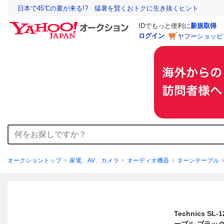
日本で45℃の夏が来る!? 猛暑を賢くおトクに生き抜くヒント
IDでもっと便利に
新規取得
ログイン
ヤフーショッピ
オークショントップ
家電、AV、カメラ
オーディオ機器
ターンテーブル
Technics 