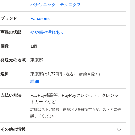
パナソニック、テクニクス
ブランド
Panasonic
商品の状態
やや傷や汚れあり
個数
1
個
発送元の地域
東京都
送料
東京都は
1,770円
（税込）（離島を除く）
詳細
支払い方法
PayPay残高等、PayPayクレジット、クレジッ
トカードなど
詳細はストア情報・商品説明を確認するか、ストアに確
認してください
その他の情報