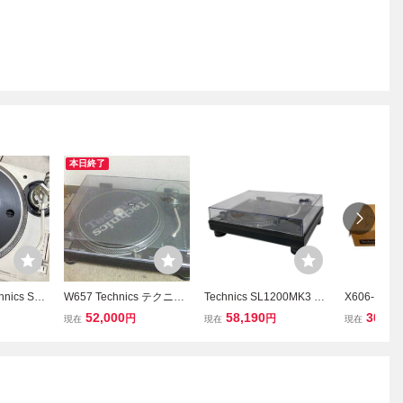
本日終了
nics SL-
W657 Technics テクニク
Technics SL1200MK3 テ
X606-P4-12
レコードプレ
ス ターンテーブル SL-12
クニクス レコードプレー
テクニクス
52,000
58,190
30,50
円
円
現在
現在
現在
ーブル テ
00MK3 レコードプレーヤ
ヤー ターンテーブル 音響
ル SL-1200
ー SHURE/SC35C 中古
機器 中古 F11437489
コードプレ
本体 現状 ジャンク
ィオ機器 音
K OD