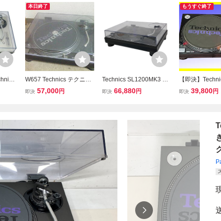
本日終了
もうすぐ終了
nics
W657 Technics テクニク
Technics SL1200MK3 テ
【即決】Techni
ドプレ
ス ターンテーブル SL-12
クニクス レコードプレー
テーブル SL-12
57,000
66,880
39,800
円
円
円
即決
即決
即決
3D タ
00MK3 レコードプレーヤ
ヤー ターンテーブル 音響
クニクス ダイ
ディオ
ー SHURE/SC35C 中古
機器 中古 F11437489
イブ
本体 現状 ジャンク
T
ク
P