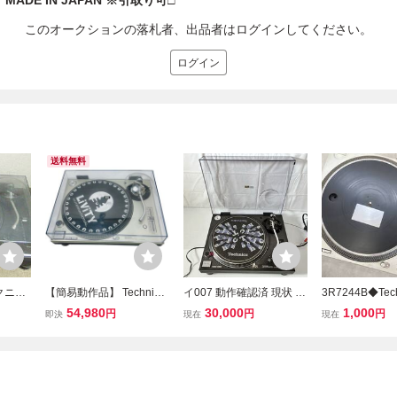
MADE IN JAPAN ※引取り可□
このオークションの落札者、出品者はログインしてください。
ログイン
送料無料
テクニク
【簡易動作品】 Technics
イ007 動作確認済 現状 Te
3R7244B◆Tech
L-12
テクニクス レコードプレ
chnics テクニクス レコー
1200MK3D 
54,980
30,000
1,000
円
円
円
即決
現在
現在
プレーヤ
ーヤー SL-1200MK3D タ
ドプレーヤー SL-1200MK
ーヤー ターンテ
 中古
ーンテーブル オーディオ
3D ターンテーブル レコ
クニクス◆
機器
ード針 shure SC35C