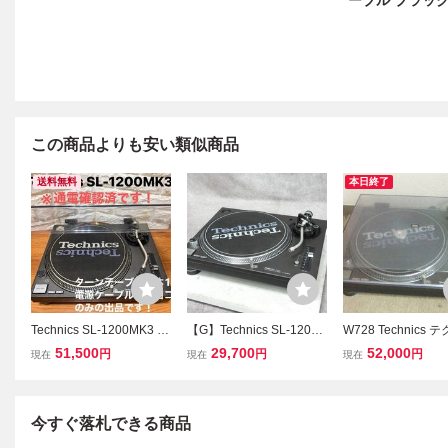
ーブル ブラック 
この商品よりも安い類似商品
送料無料
本日終了
Technics SL-1200MK3 タ
【G】Technics SL-1200
W728 Technics 
ーンテーブル レコードプ
MK3D ターンテーブル レ
ス ターンテーブル S
51,500
29,700
52,000
円
円
円
現在
現在
現在
レーヤー
コードプレーヤー テクニ
00MK3 レコード
クス 3347814
ー SHURE/SC35C
本体 現状 ジャンク
今すぐ落札できる商品