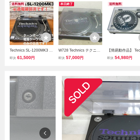
送料無料
本日終了
送料無料
Technics SL-1200MK3 タ
W728 Technics テクニク
【簡易動作品】 Tech
ーンテーブル レコードプ
ス ターンテーブル SL-12
テクニクス レコー
61,500
57,000
54,980
円
円
円
即決
即決
即決
レーヤー
00MK3 レコードプレーヤ
ーヤー SL-1200MK
ー SHURE/SC35C 中古
ーンテーブル オー
本体 現状 ジャンク
機器