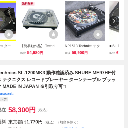
送料無料
cs ターン
【簡易動作品】 Technics
NP1513 Technics テクニ
■ SL-1200M
00MK3 テ
テクニクス レコードプレ
クス ターンテーブル レコ
レコードプ
54,980
59,900
67,10
円
円
即決
即決
即決
レクトドラ
ーヤー SL-1200MK3D タ
ードプレーヤー SL-1200
ニクス
ーンテーブル オーディオ
MK3D 音響機器
機器 アナログプレーヤー
echnics SL-1200MK3 動作確認済み SHURE ME97HE付
き テクニクス レコードプレーヤー ターンテーブル ブラッ
 MADE IN JAPAN ※引取り可□
anasonic
ストア
58,300
円
現在
（税込）
送料
東京都は
1,770円
（税込）（離島を除く）