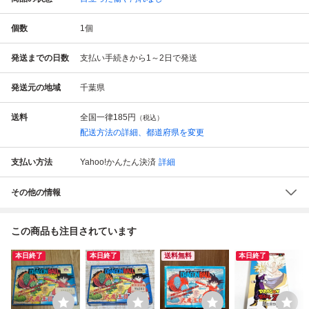
個数
1
個
発送までの日数
支払い手続きから1～2日で発送
発送元の地域
千葉県
送料
全国一律
185円
（税込）
配送方法の詳細、都道府県を変更
支払い方法
Yahoo!かんたん決済
詳細
その他の情報
この商品も注目されています
本日終了
本日終了
送料無料
本日終了