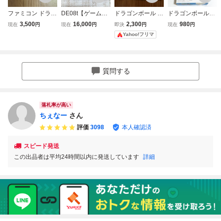
ファミコン ドラゴ
DE08t【ゲーム】
ドラゴンボール 大
ドラゴンボールＺ
ンボール 大魔王復
FC ドラゴンボー
魔王復活 説明書の
超武闘伝２【箱・
3,500
16,000
2,300
980
現在
円
現在
円
即決
円
現在
円
活 箱付き BANDAI
ル 大魔王復活 箱
み ファミコン
説明書付き】♪動
Yahoo!フリマ
1988
説明書付 BANDAI
作確認済♪３本ま
ファミコン バンダ
で同梱可♪ SFC
イ DORAGONBAL
スーパーファミ
L FAMICOM 任天
コン
質問する
堂
落札率が高い
ちぇなー
さん
評価
3098
本人確認済
スピード発送
この出品者は平均24時間以内に発送しています
詳細