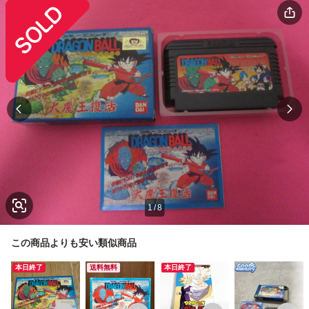
1
/
8
この商品よりも安い類似商品
本日終了
送料無料
本日終了