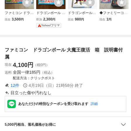
ファミコン ドラゴ
ドラゴンボール 大
ドラゴンボールＺ
◆ファミリーコン
ンボール 大魔王復
魔王復活 説明書の
超武闘伝２【箱・
ピューター/ファミ
3,500
2,300
980
1
現在
円
即決
円
現在
円
現在
円
活 箱付き BANDAI
み ファミコン
説明書付き】♪動
コン/FC ドラゴン
Yahoo!フリマ
1988
作確認済♪３本ま
ボール 大魔王復活
で同梱可♪ SFC
ソフト
スーパーファミ
コン
ファミコン ドラゴンボール 大魔王復活 箱 説明書付
属
4,100
円
現在
（税0円）
全国一律
185円
送料
（税込）
配送方法
クリックポスト
12
件
4月19日（日）21時58分
終了
目立った傷や汚れなし
あなただけの特別なクーポンを受け取れます
詳細
5,000円相当、落札価格がお得に