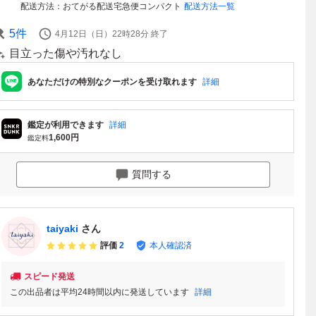
配送方法
おてがる配送宅急便コンパクト
配送方法一覧
5
件
4月12日（日）22時28分
終了
目立った傷や汚れなし
あなただけの特別なクーポンを受け取れます
詳細
鑑定が利用できます
詳細
1,600
円
鑑定料
質問する
taiyaki
さん
評価
2
本人確認済
スピード発送
この出品者は平均24時間以内に発送しています
詳細