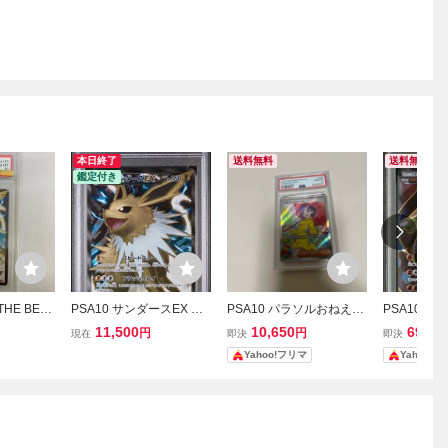
本日終了
送料無料
送料無料
鑑定付き
HE BEST
PSA10 サンダースEX S
PSA10 パラソルおねえさ
PSA10 ジガ
/171 (PSA
R ハイクラスパック T
ん SR 084/062 ポケモン
71 XY-BES
11,500
10,650
69,15
円
円
現在
即決
即決
ード ポケ
HE BEST OF XY 鑑定品
カード
F XY 鑑
Yahoo!フリマ
Yahoo!
ポケモンカード ポケカ
ド ポケカ
ポケモンカードゲーム