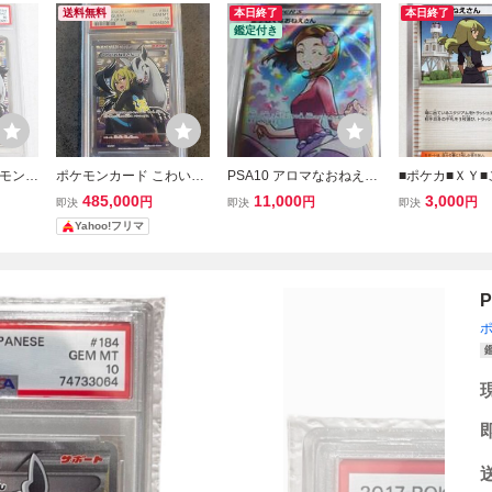
送料無料
本日終了
本日終了
鑑定付き
ケモンカ
ポケモンカード こわいお
PSA10 アロマなおねえさ
■ポケカ■ＸＹ
ん 18
ねえさん SR 184/171 PS
ん
ねえさん １４
485,000
11,000
3,000
円
円
円
即決
即決
即決
A10 GEM MT
１■未使用■
Yahoo!フリマ
P