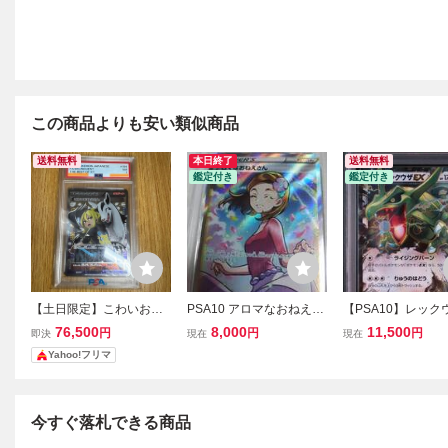
この商品よりも安い類似商品
送料無料
本日終了
送料無料
鑑定付き
鑑定付き
【土日限定】こわいおね
PSA10 アロマなおねえさ
【PSA10】レック
えさん SR ポケモンカ
ん
XY 104/171 ハ
76,500
8,000
11,500
円
円
円
即決
現在
現在
ード XY THE BEST O
ック「THE BEST O
Yahoo!フリマ
F XY 184/171 特価
Y」
絶版 激レア
今すぐ落札できる商品