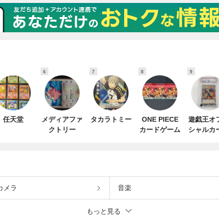
6
7
8
9
任天堂
メディアファ
タカラトミー
ONE PIECE
遊戯王オ
クトリー
カードゲーム
シャルカ
ゲーム デ
ルモンス
ズ
カメラ
音楽
もっと見る