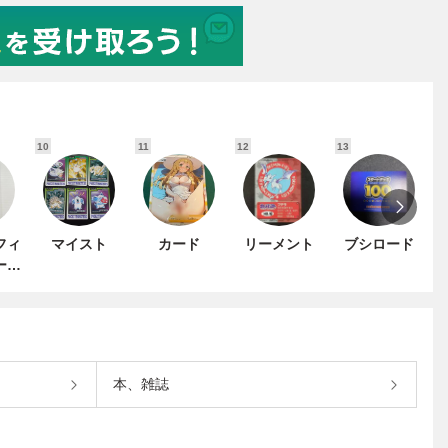
10
11
12
13
1
フィ
マイスト
カード
リーメント
ブシロード
ード
ュエ
ター
本、雑誌