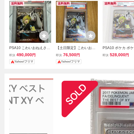
送料無料
送料無料
送料無料
PSA10 こわいおねえさん
【土日限定】こわいおね
PSA10 ポケカ ポ
SR 184/171 THE BEST O
えさん SR ポケモンカ
ード こわいおねえさ
490,000
76,500
528,000
円
円
円
即決
即決
即決
F XY ポケモンカード
ード XY THE BEST O
4/171 #UX3460
Yahoo!フリマ
Yahoo!フリマ
F XY 184/171 特価
絶版 激レア