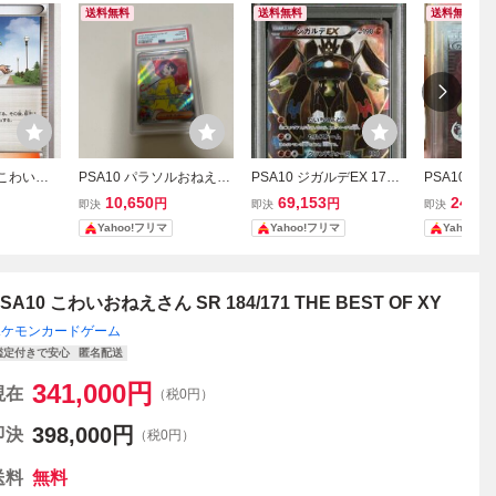
送料無料
送料無料
送料無料
■こわいお
PSA10 パラソルおねえさ
PSA10 ジガルデEX 177/1
PSA10 
５／１７
ん SR 084/062 ポケモン
71 XY-BEST THE BEST O
リン SR 183
10,650
69,153
244,4
円
円
即決
即決
即決
カード
F XY 鑑定品 ポケモンカー
ST OF XY
Yahoo!フリマ
Yahoo!フリマ
Yahoo!
ド ポケカ
SA10 こわいおねえさん SR 184/171 THE BEST OF XY
ポケモンカードゲーム
鑑定付きで安心
匿名配送
341,000
円
現在
（税0円）
398,000
円
即決
（税0円）
送料
無料