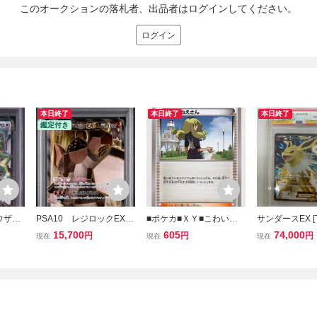
このオークションの落札者、出品者はログインしてください。
ログイン
本日終了
本日終了
本日終了
鑑定付き
ウザex
PSA10 レジロックEX S
■ポケカ■ＸＹ■こわいお
サンダースEX [T
イクラスパ
R アンリミ THE BEST
ねえさん １４５／１７
OF XY] XY 173
15,700
605
74,000
円
円
円
現在
現在
現在
F X
OF XY REGIROCK
１■未使用■
10) ポケモンカ
EX XY BREAK ハイク
カ
ラスパック ポケモンカ
ード ポケカ 鑑定品