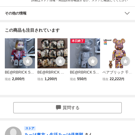
詳細はストア情報・商品説明を確認するか、ストアに確認してください
その他の情報
この商品も注目されています
本日終了
BE@RBRICK SE
BE@RBRICK ベ
BE@RBRICK SE
ベアブリック 千代
RIES 52 ARTIST
アブリック STAR
RIES 42 PATTER
紙 弐 100％ & 40
2,000
1,200
550
22,222
現在
円
現在
円
現在
円
現在
円
アーティスト BU
WARS スター・ウ
N パターン 水滴
0％【ソラマチ限
CK-TICK 今井寿 H
ォーズ PEPSI NE
内袋 カード 未開
定】BE@RBRICK
ISASHI IMAI 内袋
X キャンペーン限
封 メディコム・ト
★メディコム・ト
カード 未開封 メ
定 13種セット メ
イ ベアブリック
イ
ディコム・トイ ベ
ディコム・トイ ペ
フィギュア シリー
質問する
アブリック シリー
プシ
ズ 42
ズ 52
ストア
みっけ東京・生活みっけ倶楽部
さん