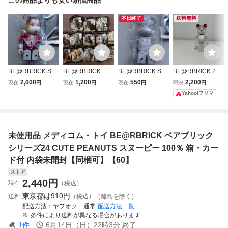
本日終了
送料無料
BE@RBRICK SE
BE@RBRICK ベ
BE@RBRICK SE
BE@RBRICK 24
RIES 52 ARTIST
アブリック STAR
RIES 42 PATTER
ベアブリック10
2,000
1,200
550
2,200
現在
円
現在
円
現在
円
即決
円
アーティスト BU
WARS スター・ウ
N パターン 水滴
0% スヌーピー PE
Yahoo!フリマ
CK-TICK 今井寿 H
ォーズ PEPSI NE
内袋 カード 未開
ANUTS
ISASHI IMAI 内袋
X キャンペーン限
封 メディコム・ト
カード 未開封 メ
定 13種セット メ
イ ベアブリック
ディコム・トイ ベ
ディコム・トイ ペ
フィギュア シリー
未使用品 メディコム・トイ BE@RBRICK ベアブリック
アブリック シリー
プシ
ズ 42
ズ 52
シリーズ24 CUTE PEANUTS スヌーピー 100％ 箱・カー
ド付 内袋未開封【同梱可】【60】
ストア
2,440
円
現在
（税込）
東京都は
910円
送料
（税込）（離島を除く）
配送方法
ヤフオク 通常
配送方法一覧
条件により送料が異なる場合があります
1
件
6月14日（日）22時3分
終了