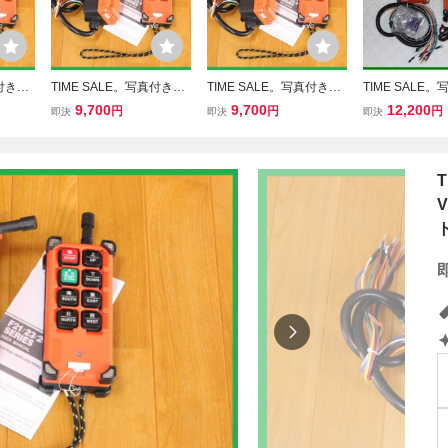
真付き日
TIME SALE。写真付き日
TIME SALE。写真付き日
TIME SALE
新7c
本語取付取扱説明書 新7c
本語取付取扱説明書 新7c
本語取付取扱説明
9,700
9,700
12,200
円
円
円
即決
即決
即決
 リモコ
h.DC 24V ラジコン リモ
h DC 24V ラジコン リモ
h DC 24V ラ
.ウイン
コン6ch+1ch積載車.ウイ
コン6ch+1ch積載車.ウイ
コン6ch+1ch
アームロ
ンチ.パワーゲート.アーム
ンチ.パワーゲート.アーム
ンチ.パワーゲー
ロール クレーン
ロール クレーン
ロール クレー