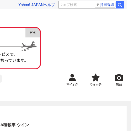
Yahoo! JAPAN
ヘルプ
持田香織
マイオク
ウォッチ
出品
1ch積載車.ウイン