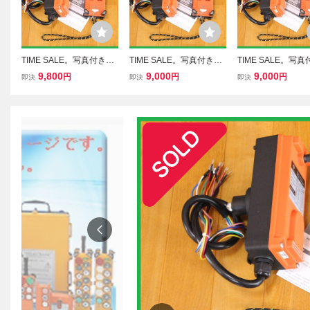
TIME SALE。写真付き日
TIME SALE。写真付き日
TIME SALE。写
本語取付取扱説明書 新7c
本語取付取扱説明書 新7c
本語取付取扱説明書 
9,800
9,000
9,000
円
円
円
即決
即決
即決
h DC.24V ラジコン リモ
h DC.24V ラジコン.リモ
h DC24V ラジコン
コン6ch+1ch積載車.ウイ
コン6ch+1ch積載車.ウイ
ン6ch+1ch積載車
ンチ.パワーゲート.アーム
ンチ.パワーゲート.アーム
チ.パワーゲート.
ロール クレーン
ロール クレーン
ール クレーン