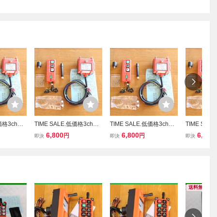
低価格3ch写
TIME SALE.低価格3ch写
TIME SALE.低価格3ch写
TIME SAL
取扱説明
真付日本語取付取扱説明
真付日本語取付取扱説明
真付日本語
6,800
6,800
6,800
円
円
即決
即決
即決
ジコン.リモ
書DC 24V ラジコン リモ
書DC 24V ラジコン リモ
書DC 24V
積載車 セル
コン2ch+1ch積載車 セル
コン2ch+1ch積載車 セル
コン2ch+1
ンチ パワ
フローダー ウインチ パワ
フローダー ウインチ パワ
フローダー 
ーゲート
ーゲート
ーゲート
送料無料