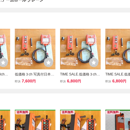
.アームロール クレーン
3ch写
低価格３ch 写真付日本語
TIME SALE.低価格３ch
TIME SALE.
扱説明
取付取扱説明書DC 24V
写真付日本語取付DC 24V
真付日本語取付
7,600
6,800
6,800
円
円
円
即決
即決
即決
ン リモ
ラジコン リモコン(2ch+1
ラジコン リモコン(2ch+1
書DC 24V ラ
車 セル
ch) 積載車 セルフローダ
ch) 積載車 セルフローダ
コン2ch+1ch
チ パワ
ー ウインチ パワーゲート
ー ウインチ パワーゲート
フローダー ウイ
アームロール
アームロール
ーゲート
送料無料
送料無料
送料無料