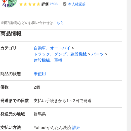
評価
2598
本人確認前
※商品削除などのお問い合わせは
こちら
商品情報
カテゴリ
自動車、オートバイ
トラック、ダンプ、建設機械
パーツ
建設機械、重機
商品の状態
未使用
個数
2
個
発送までの日数
支払い手続きから1～2日で発送
発送元の地域
群馬県
支払い方法
Yahoo!かんたん決済
詳細