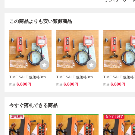
チ.パワーゲート
この商品よりも安い類似商品
TIME SALE.低価格3ch写
TIME SALE.低価格3ch写
TIME SALE.低価格
真付日本語取付取扱説明
真付日本語取付取扱説明
真付日本語取付取
6,800
6,800
6,800
円
円
円
即決
即決
即決
書DC 24V ラジコン リモ
書DC 24V ラジコン リモ
書DC 24V ラジコ
コン2ch+1ch積載車 セル
コン2ch+1ch積載車 セル
コン2ch+1ch積載
フローダー ウインチ パワ
フローダー ウインチ パワ
フローダー ウイン
ーゲート
ーゲート
ーゲート
今すぐ落札できる商品
送料無料
もうすぐ終了