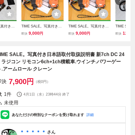
。写真付き日
TIME SALE。写真付き日
TIME SALE。写真付き日
TIME SA
書 新7c
本語取付取扱説明書 新7c
本語取付取扱説明書 新7c
本語取付取扱
9,000
9,000
12,20
円
円
即決
即決
即決
ジコン リモ
h DC.24V,ラジコン リモ
h DC 24V ラジコン リモ
h DC 24
積載車.ウイ
コン6ch+1ch積載車.ウイ
コン6ch+1ch積載車.ウイ
コン6ch+1
ト.アーム
ンチ.パワーゲート.アーム
ンチ.パワーゲート.アーム
ンチ.パワー
ン
ロール クレーン
ロール クレーン
ロール ク
TIME SALE。写真付き日本語取付取扱説明書 新7ch DC 24
V ラジコン リモコン6ch+1ch積載車.ウインチ.パワーゲー
ト.アームロール クレーン
7,900
円
即決
（税0円）
1
件
4月1日（水）23時44分
終了
未使用
あなただけの特別なクーポンを受け取れます
詳細
＊ ＊ ＊ ＊ ＊
さん