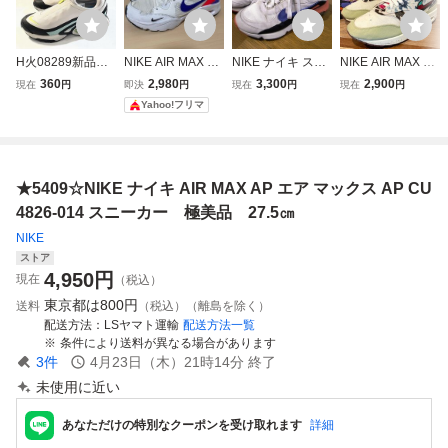
H火08289新品▼
NIKE AIR MAX EX
NIKE ナイキ スニ
NIKE AIR MAX 1
ナイキ NIKE
CEE ナイキ エア
ーカー AIR MAX 2
SP Mellow ナイキ
360
2,980
3,300
2,900
現在
円
即決
円
現在
円
現在
円
エア マックス DN
マックス エクシー
090 エアマックス
エア マックス ワ
Yahoo!フリマ
ローム 【 27.5㎝
スニーカー☆27.5
27.5
ン メロウ メンズ
】スニーカー シ
ローカットスニー
ューズ NIKE Air
カー DN1803-300
Max DN Roam
カジュアル 27.5c
★5409☆NIKE ナイキ AIR MAX AP エア マックス AP CU
m
4826-014 スニーカー 極美品 27.5㎝
NIKE
ストア
4,950
円
現在
（税込）
東京都は
800円
送料
（税込）（離島を除く）
配送方法
LSヤマト運輸
配送方法一覧
条件により送料が異なる場合があります
3
件
4月23日（木）21時14分
終了
未使用に近い
あなただけの特別なクーポンを受け取れます
詳細