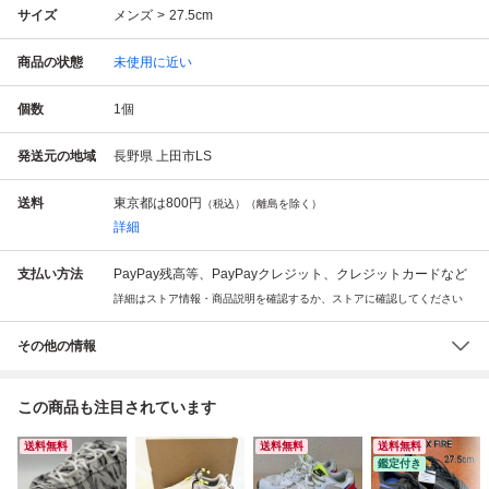
サイズ
メンズ
27.5cm
商品の状態
未使用に近い
個数
1
個
発送元の地域
長野県 上田市LS
送料
東京都は
800円
（税込）（離島を除く）
詳細
支払い方法
PayPay残高等、PayPayクレジット、クレジットカードなど
詳細はストア情報・商品説明を確認するか、ストアに確認してください
その他の情報
この商品も注目されています
送料無料
送料無料
送料無料
鑑定付き