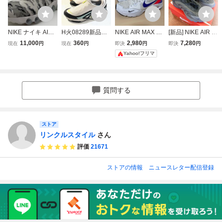
NIKE ナイキ AIR
H火08289新品▼
NIKE AIR MAX EX
[新品] NIKE AIR M
MAX DN8 PRM エ
ナイキ NIKE
CEE ナイキ エア
AX FIRE ナイキ エ
11,000
360
2,980
7,280
現在
円
現在
円
即決
円
即決
円
アマックス DN8
エア マックス DN
マックス エクシー
アマックス ファイ
Yahoo!フリマ
プレミアム スニー
ローム 【 27.5㎝
スニーカー☆27.5
ア スニーカー 27.
カー 27.5cm
】スニーカー シ
5cm
ューズ NIKE Air
Max DN Roam
質問する
ストア
リンクルスタイル
さん
評価
21671
ストアの情報
ニュースレター配信登録