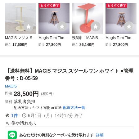
もうすぐ終了
もうすぐ終了
MAGIS マジス Se
Magis Tom The Wi
残6脚 MAGIS マ
Magis Tom The Wi
quoia セコイア ス
ld Bunch / イタリ
ジス セコイア カ
ld Bunch / イタリ
17,600
27,800
26,140
27,800
現在
円
即決
円
現在
円
即決
円
ツール ホワイト
ア モダン Konstan
ウンタースツール
ア モダン Konstan
白 ハイスツール
tin Grcic 名作 マジ
コーラルレッド イ
tin Grcic 名作 マジ
個性的 おしゃれ
ス ハイスツール
タリア製 Anderss
ス ハイスツール
北欧 ダイニング
デザイナーズ チェ
en&Voll 北欧デザ
デザイナーズ チェ
【送料無料】MAGIS マジス スツールワン ホワイト ■管理
リビング YH1829
ア （関連:Vitra,MA
イン 格安売り切り
ア （関連:MAARK
0 中古オフィス家
ARKET）
スタート！
ET,Vitra）
番号：D-05-59
具
MAGIS
28,500
円
即決
（税0円）
落札者負担
送料
配送方法
ヤマト家財or直送
配送方法一覧
1
件
6月1日（月）14時12分
終了
傷や汚れあり
あなただけの特別なクーポンを受け取れます
詳細