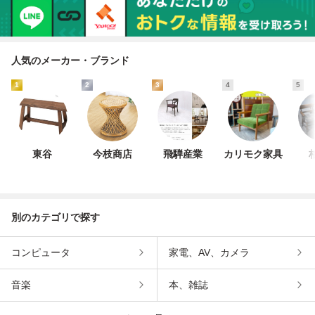
人気のメーカー・ブランド
1
2
3
4
5
東谷
今枝商店
飛騨産業
カリモク家具
別のカテゴリで探す
コンピュータ
家電、AV、カメラ
音楽
本、雑誌