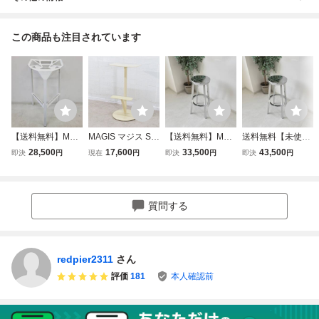
この商品も注目されています
【送料無料】MAG
MAGIS マジス Se
【送料無料】MAG
送料無料【未使用
IS マジス スツー
quoia セコイア ス
IS マジス デジャ
品】MAGIS マジ
28,500
17,600
33,500
43,500
即決
円
現在
円
即決
円
即決
円
ルワン ホワイト ■
ツール ホワイト
ヴハイカウンター
ス デジャヴハイカ
管理番号：D-05-5
白 ハイスツール
スツール ポリッシ
ウンタースツール
9
個性的 おしゃれ
ュアルミニウム 深
ポリッシュアルミ
北欧 ダイニング
澤直人デザイン■
ニウム 深澤直人デ
質問する
リビング YH1829
管理番号：D-05-0
ザイン
0 中古オフィス家
3
具
redpier2311
さん
評価
181
本人確認前