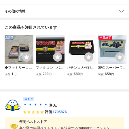
その他の情報
この商品も注目されています
本日終了
◆ファミリーコン
ファミコン パチ
パチンコ大作戦
SFC スーパーファ
ピューター/ファミ
ンコ大作戦 1 CDS
【動作確認済】８
ミコン SD機動戦
1
200
680
658
現在
円
現在
円
現在
円
現在
円
コン/FC パチンコ
-81 ソフトのみ
本まで同梱可 簡
士ガンダム V作戦
大作戦 ソフト
易清掃済 FC フ
始動 ソフトのみ
ァミコン
起動確認済
ストア
＊ ＊ ＊ ＊ ＊
さん
評価
1705876
年間ベストストア
各分野の年間ベストストアを決定するYahoo!オークション