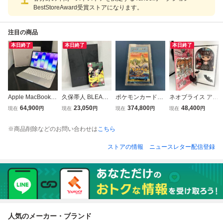
BestStoreAward受賞ストアになります。
注目の商品
本日終了
本日終了
本日終了
Apple MacBook N
久保帯人 BLEACH
ポケモンカードe
ネオブライス アル
eo (13-inch) MHF
ブリーチ イラスト
拡張パック 第3
ティメットツアー
64,900
23,050
374,800
48,400
現在
円
現在
円
現在
円
現在
円
A4J/A ノートPC
集 JET 画集 当時
弾 海からの風
CWC限定
(▼ゆ06-11-03)
物
未開封
※商品削除などのお問い合わせは
こちら
ストアの情報
ニュースレター配信登録
人気のメーカー・ブランド