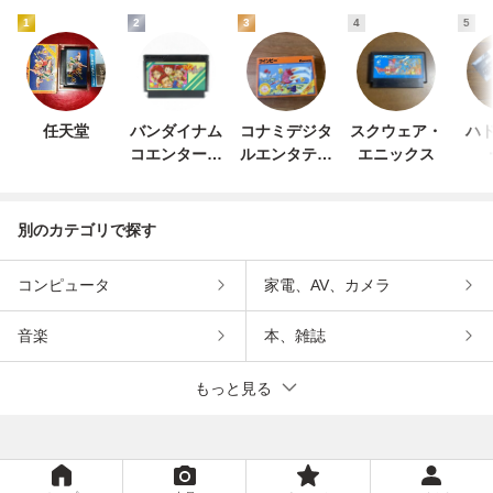
1
2
3
4
5
任天堂
バンダイナム
コナミデジタ
スクウェア・
ハド
コエンターテ
ルエンタテイ
エニックス
インメント
ンメント
別のカテゴリで探す
コンピュータ
家電、AV、カメラ
音楽
本、雑誌
もっと見る