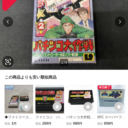
1
/
4
この商品よりも安い類似商品
本日終了
◆ファミリーコン
ファミコン パチ
パチンコ大作戦
SFC スーパーファ
ピューター/ファミ
ンコ大作戦 1 CDS
【動作確認済】８
ミコン SD機動戦
1
200
680
658
現在
円
現在
円
現在
円
現在
円
コン/FC パチンコ
-81 ソフトのみ
本まで同梱可 簡
士ガンダム V作戦