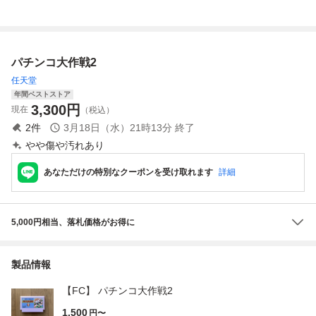
大作戦 ソフト
易清掃済 FC フ
始動 ソフトのみ
ァミコン
起動確認済
パチンコ大作戦2
任天堂
年間ベストストア
3,300
円
現在
（税込）
2
件
3月18日（水）21時13分
終了
やや傷や汚れあり
あなただけの特別なクーポンを受け取れます
詳細
5,000円相当、落札価格がお得に
製品情報
【FC】 パチンコ大作戦2
1,500
円〜