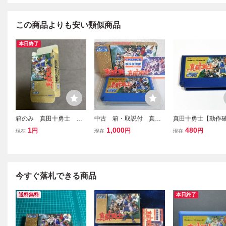
この商品よりも安い類似商品
本日終了
箱のみ 真田十勇士 フ
中古 箱・取説付 真田
真田十勇士【動作
ァミコン
十勇士 ファミコン FC フ
済】８本まで同梱
1
1,000
480
円
円
円
現在
現在
現在
ァミコンソフト 箱 KEMC
易清掃済 FC フ
O 任天堂 カセット
今すぐ落札できる商品
送料無料
本日終了