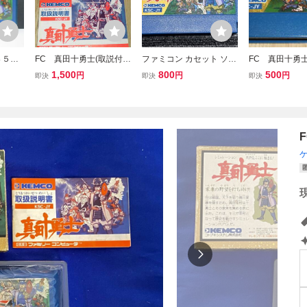
８５円
FC 真田十勇士(取説付
ファミコン カセット ソフ
FC 真田十勇
ァミコン
き) ファミコンソフト
ト 真田十勇士 FC （3）
コンソフト ケ
1,500
800
500
円
円
円
即決
即決
即決
ソフト
ケムコ