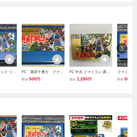
ット ソフ
FC 真田十勇士 ファミ
FC 中古 ファミコン 真田
ファミコン 
C （3）
コンソフト ケムコ
十勇士
ト 真田十勇士
500
1,280
800
円
円
円
即決
現在
即決
送料無料
本日終了