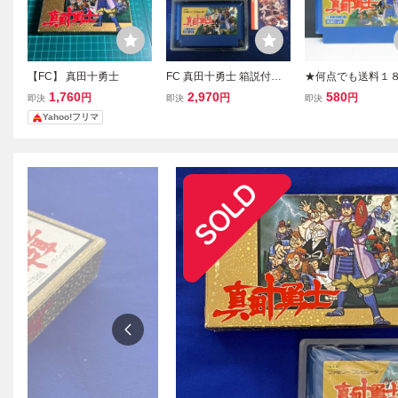
【FC】 真田十勇士
FC 真田十勇士 箱説付
★何点でも送料１
動作確認済み ファミコン
★ 真田十勇士 フ
1,760
2,970
580
円
円
円
即決
即決
即決
ファミリーコンピュー
タ34レ即発送 FC 
Yahoo!フリマ
タ KEMCO
動作確認済み