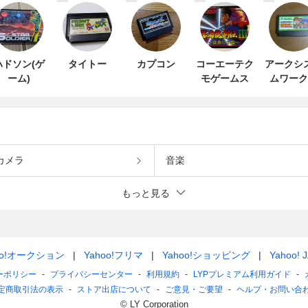
ハドソン(ゲ
タイトー
カプコン
コーエーテク
アークシ
ーム)
モゲームス
ムワーク
カメラ
音楽
もっと見る
oo!オークション
Yahoo!フリマ
Yahoo!ショッピング
Yahoo! 
ーポリシー
プライバシーセンター
利用規約
LYPプレミアム利用ガイド
定商取引法の表示
ストア出店について
ご意見・ご要望
ヘルプ・お問い合
© LY Corporation