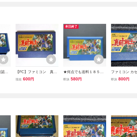
本日終了
確認
【FC】ファミコン 真田
★何点でも送料１８５円
ファミコン カセ
可 簡
十勇士
★ 真田十勇士 ファミコン
ト 真田十勇士 F
600
580
800
円
円
円
現在
即決
即決
ァミコン
タ34レ即発送 FC ソフト
動作確認済み