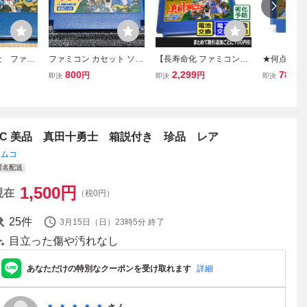
士 ファミ
ファミコン カセット ソフ
【長寿命化 ファミコン】
★何点でも
ムコ
ト 真田十勇士 FC （2）
真田十勇士（分解整備で
★ 真田十勇
800
2,299
780
円
円
円
即決
即決
即決
セーブ機能復活）FC
チ30レ即発
動作確認済
FC 美品 真田十勇士 箱説付き 珍品 レア
ケムコ
匿名配送
1,500
円
現在
（税0円）
25
件
3月15日（日）23時5分
終了
目立った傷や汚れなし
あなただけの特別なクーポンを受け取れます
詳細