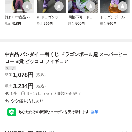
難あり中古品 バン
も ドラゴンボール
同梱不可 ドラゴ
ドラゴンボール改
プレスト 超造集
ピッコロ フィギュ
ンボール SCulture
2009 リアルワー
418
600
500
500
現在
円
即決
円
現在
円
現在
円
其之五 ドラゴンボ
ア
s BIG 造形天下一
クス フリーザ脅威
ールZ 復活のF ピ
武道会 其之五 ピ
の変身編 ピッコロ
ッコロ
ッコロ スカルチ
フィギュア ドラゴ
ャーズ
ンボール 鳥山明
当時物 希少 レア
中古品 バンダイ 一番くじ ドラゴンボール超 スーパーヒー
貴重
ロー B賞 ピッコロ フィギュア
ストア
1,078
円
現在
（税込）
3,234
円
即決
（税込）
1
件
3月17日（火）23時39分
終了
やや傷や汚れあり
あなただけの特別なクーポンを受け取れます
詳細