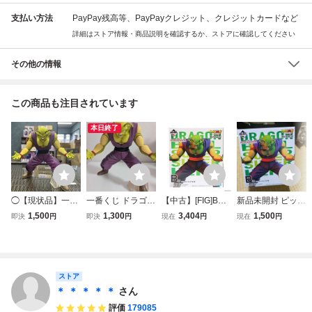
支払い方法
PayPay残高等、PayPayクレジット、クレジットカードなど
詳細はストア情報・商品説明を確認するか、ストアに確認してください
その他の情報
この商品も注目されています
本日終了
◯【現状品】一番
一番くじ ドラゴン
【中古】[FIG]B賞
新品未開封 ピッコ
くじ ドラゴンボー
ボール VSオムニ
ピッコロ 一番くじ
ロ 一番くじ ドラ
1,500
1,300
3,404
1,500
即決
円
即決
円
現在
円
現在
円
ル VSオムニバスU
バスULTRA B賞
ドラゴンボール超
ゴンボール 超スー
LTRA B賞 ピッコ
ピッコロ（潜在能
(スーパー) スーパ
パーヒーロー MA
ロ(潜在能力解放)
力解放）フィギュ
ーヒーロー MAST
STERLISE B賞 フ
ドラゴンボール超
ア MASTERLISE
ERLISE DRAGON
ィギュア
スーパーヒーロー
スーパーヒーロー
BALL フィギュア
ストア
箱無し 2Z-107
プライズ(62295)
＊ ＊ ＊ ＊ ＊
さん
評価
179085