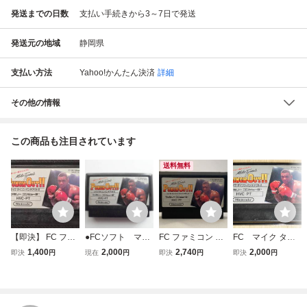
発送までの日数
支払い手続きから3～7日で発送
発送元の地域
静岡県
支払い方法
Yahoo!かんたん決済
詳細
その他の情報
この商品も注目されています
送料無料
【即決】 FC ファ
●FCソフト マイ
FC ファミコン マ
FC マイク タイ
ミコン マイクタイ
クタイソンパンチ
イクタイソンパン
ソン・パンチアウ
1,400
2,000
2,740
2,000
即決
円
現在
円
即決
円
即決
円
ソンパンチアウト
アウト 初期起動
チアウト
ト！！ ファミコ
動作確認済 クリー
確認済
ンソフト 任天堂
ニング済