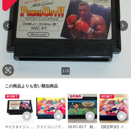
1
/
3
この商品よりも安い類似商品
本日終了
送料無料
本日終了
マイクタイソン パ
ファミコンソフト
26-FC-02-T 動作
【限定即決】イ