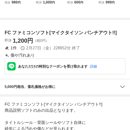
ンチアウト【動作
イーアルカンフー
品 ファミコン
ー・アル・カンフ
980
1,000
600
999
現在
円
即決
円
即決
円
即決
円
確認済】８本まで
KONAMI
ファミリーボクシ
ー KONAMI コナ
同梱可 簡易清掃
ング
ミ RC802 FC.129
済 FC ファミコ
ファミコン レア
ン
レトロ
FC ファミコンソフト[マイクタイソン パンチアウト!!]
1,200
円
即決
（税0円）
1
件
2月27日（金）22時52分
終了
傷や汚れあり
あなただけの特別なクーポンを受け取れます
詳細
5,000円相当、落札価格がお得に
FC ファミコンソフト[マイクタイソン パンチアウト!!]
商品説明ソフトのみの出品となります。
タイトルシール・背面シールやソフト自体に
経年による汚れや傷などが見られます。