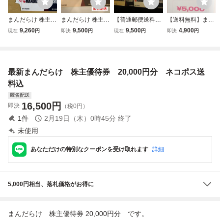
まんだらけ 株主優
まんだらけ 株主優
【普通郵便送料無
【送料無料】まん
待券 10,000円分
待券 10,000円分
料】まんだらけ
だらけ 株主優待券
9,260
9,500
9,500
4,900
現在
円
即決
円
現在
円
即決
円
送料無料
株主優待券 1000
5000円分
0円分 期限2026/
12/31
最新まんだらけ 株主優待券 20,000円分 ネコポス送
料込
匿名配送
16,500
円
即決
（税0円）
1
件
2月19日（木）0時45分
終了
未使用
あなただけの特別なクーポンを受け取れます
詳細
5,000円相当、落札価格がお得に
まんだらけ 株主優待券 20,000円分 です。