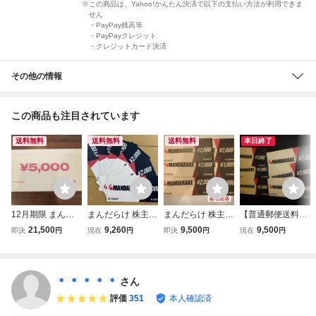
この商品は、Yahoo!かんたん決済で以下の支払い方法が利用できま
せん
・PayPay残高等
・PayPayクレジット
・クレジットカード決済
その他の情報
この商品も注目されています
送料無料
送料無料
送料無料
本日終了
12月期限 まんだ
まんだらけ 株主優
まんだらけ 株主優
【普通郵便送料無
らけ 株主優待券 2
待券 10,000円分
待券 10,000円分
料】まんだらけ
21,500
9,260
9,500
9,500
即決
円
現在
円
即決
円
現在
円
2,000円分（2,000
送料無料
株主優待券 1000
円×9枚+1,000円×
0円分 期限2026/
4枚）
12/31
＊ ＊ ＊ ＊ ＊
さん
評価
351
本人確認済