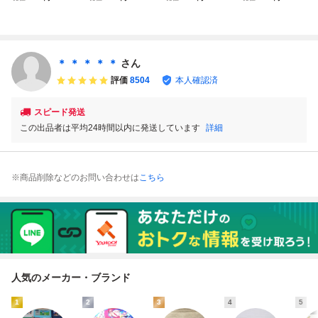
【動作確認済】８
【動作確認済】８
C ファミコン ファ
87年度版 ファミ
本まで同梱可 簡
本まで同梱可 簡
ミスタ８８
コンソフト ナムコ
易清掃済 FC フ
易清掃済 FC フ
ァミコン ファミ
ァミコン ファミ
スタ８８
スタ８８ ②
＊ ＊ ＊ ＊ ＊
さん
評価
8504
本人確認済
スピード発送
この出品者は平均24時間以内に発送しています
詳細
※商品削除などのお問い合わせは
こちら
人気のメーカー・ブランド
1
2
3
4
5