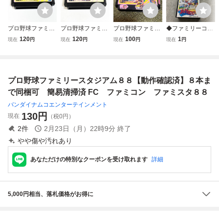
プロ野球ファミリ
プロ野球ファミリ
プロ野球ファミリ
◆ファミリーコン
ースタジアム８８
ースタジアム８８
ースタジアム88 F
ピューター/ファミ
120
120
100
1
現在
円
現在
円
現在
円
現在
円
【動作確認済】８
【動作確認済】８
C ファミコン ファ
コン/FC プロ野球
本まで同梱可 簡
本まで同梱可 簡
ミスタ８８
ファミリースタジ
易清掃済 FC フ
易清掃済 FC フ
アム ソフト
ァミコン ファミ
ァミコン ファミ
プロ野球ファミリースタジアム８８【動作確認済】８本ま
スタ８８
スタ８８ ②
で同梱可 簡易清掃済 FC ファミコン ファミスタ８８
バンダイナムコエンターテインメント
130
円
現在
（税0円）
2
件
2月23日（月）22時9分
終了
やや傷や汚れあり
あなただけの特別なクーポンを受け取れます
詳細
5,000円相当、落札価格がお得に