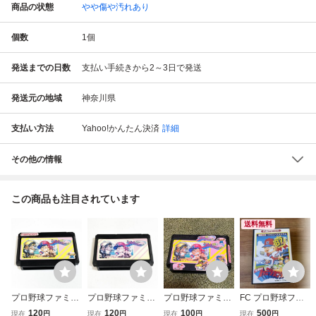
商品の状態
やや傷や汚れあり
個数
1
個
発送までの日数
支払い手続きから2～3日で発送
発送元の地域
神奈川県
支払い方法
Yahoo!かんたん決済
詳細
その他の情報
この商品も注目されています
送料無料
プロ野球ファミリ
プロ野球ファミリ
プロ野球ファミリ
FC プロ野球ファ
ースタジアム８８
ースタジアム８８
ースタジアム88 F
ミリースタジアム
120
120
100
500
現在
円
現在
円
現在
円
現在
円