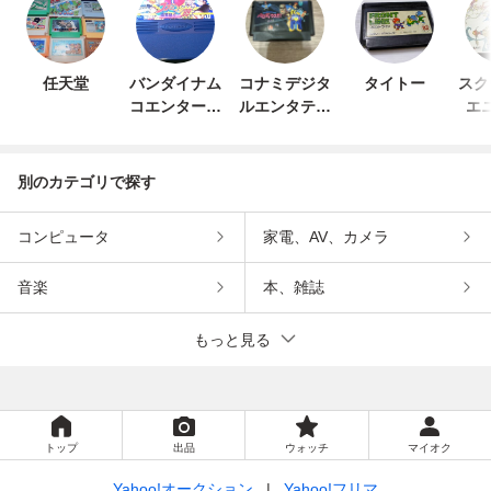
任天堂
バンダイナム
コナミデジタ
タイトー
スク
コエンターテ
ルエンタテイ
エ
インメント
ンメント
別のカテゴリで探す
コンピュータ
家電、AV、カメラ
音楽
本、雑誌
もっと見る
トップ
出品
ウォッチ
マイオク
Yahoo!オークション
Yahoo!フリマ