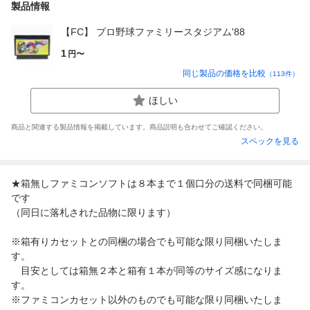
製品情報
【FC】 プロ野球ファミリースタジアム'88
1
円〜
同じ製品の価格を比較
（
113
件）
ほしい
商品と関連する製品情報を掲載しています。商品説明も合わせてご確認ください。
スペックを見る
★箱無しファミコンソフトは８本まで１個口分の送料で同梱可能
です
（同日に落札された品物に限ります）
※箱有りカセットとの同梱の場合でも可能な限り同梱いたしま
す。
目安としては箱無２本と箱有１本が同等のサイズ感になりま
す。
※ファミコンカセット以外のものでも可能な限り同梱いたしま