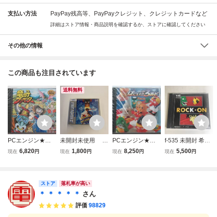
支払い方法
PayPay残高等、PayPayクレジット、クレジットカードなど
詳細はストア情報・商品説明を確認するか、ストアに確認してください
その他の情報
この商品も注目されています
送料無料
PCエンジン★ト
未開封未使用 P
PCエンジン★フ
f-535 未開封 希少
ンキンハウス★竜
Cエンジン HuCA
ェイス★はにい・
コレクター品 Huc
6,820
1,800
8,250
5,500
現在
円
現在
円
現在
円
現在
円
の子ファイター★
RD ストリートフ
おんざ・ろおど★
ard PCエンジン R
新品未開封★HuC
ァイターII ダッシ
新品未開封★HuC
OCK ON ロックオ
ARD★1989年発
ュ
ARD★1990年発
ン NEC
売
ストア
売
落札率が高い
＊ ＊ ＊ ＊ ＊
さん
評価
98829