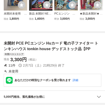
未開封未使用 P
新品 未開封 NEC
PCエンジン 竜
★新品未開封★ ウ
Cエンジン HuCA
PCエンジン HuC
の子ファイター
ルトラボックス6
1,800
1,400
3,000
3,000
現在
円
現在
円
即決
円
現在
円
RD ストリートフ
ARD namCOT ナ
トンキンハウス
号 PCエンジン C
ァイターII ダッシ
ムコ Galaga ’88
宮下あきら
D-ROM2 PCE ソ
ュ
ギャラガ ’88 PC E
フト
ngine
未開封 PCE PCエンジン Huカード 竜の子ファイター ト
ンキンハウス tonkin house デッドストック品【PP
年間ベストストア
3,300
円
現在
（税込）
11
件
2月7日（土）21時29分
終了
未使用
あなただけの特別なクーポンを受け取れます
詳細
5,000円相当、落札価格がお得に