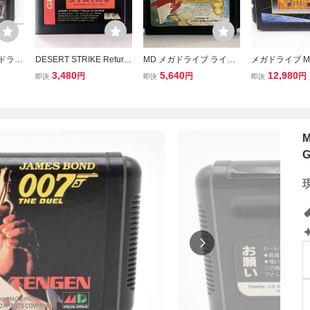
ガドライ
DESERT STRIKE Return
MD メガドライブ ライデ
メガドライブ ME
レジスタ
to Gulf デザートストライ
ンデンセツ
VE ガンスタ
3,480
5,640
12,980
円
円
円
即決
即決
即決
 △WE
ク 湾岸作戦 北米版 (箱説
ゲームソフト △
なし) ★ MD メガドライブ
SEGA GENESIS
M
G