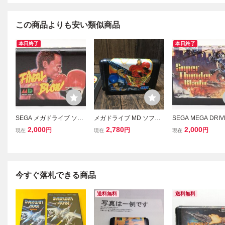
この商品よりも安い類似商品
本日終了
本日終了
SEGA メガドライブ ソフ
メガドライブ MD ソフト
SEGA MEGA DRI
ト TAITO ファイナルブロ
フォゴットン ワールズ
ト スーパーサンダ
2,000
2,780
2,000
円
円
円
現在
現在
現在
ー MD メガドラ セガ ME
ード セガ メガドラ
GA DRIVE 52
1
今すぐ落札できる商品
送料無料
送料無料