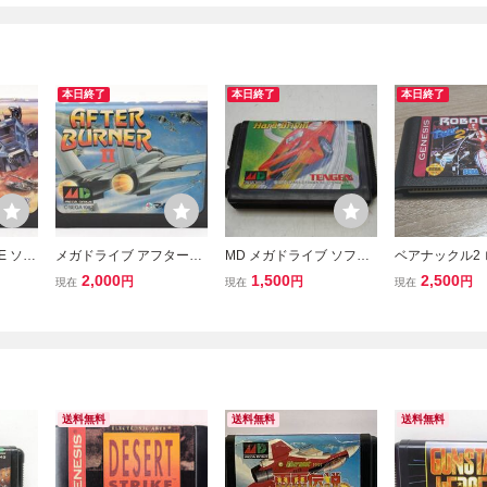
本日終了
本日終了
本日終了
VE ソフ
メガドライブ アフターバ
MD メガドライブ ソフト
ベアナックル2
ーブレ
ーナー2 Mega Drive MD
ハードドライビン
プ メガドライ
2,000
1,500
2,500
円
円
円
現在
現在
現在
イブ 5
After Burner II 46
送料無料
送料無料
送料無料