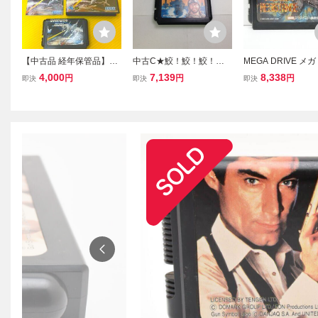
【中古品 経年保管品】SE
中古C★鮫！鮫！鮫！★
MEGA DRIVE メ
GA セガ MEGA DRIVE ソ
メガドライブソフト
ブ ミッドナイト 
4,000
7,139
8,338
円
円
円
即決
即決
即決
フト メガドライブ ソフト
ンス レトロ ソフト
MD ダーウィン4081 DAR
2392
WIN 4081 G-4033