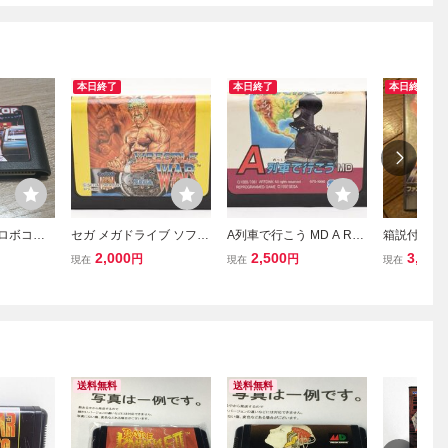
本日終了
本日終了
本日終了
 ロボコッ
セガ メガドライブ ソフト
A列車で行こう MD A Res
箱説付き 
ブ
SEGA MEGA DRIVE MD
sha de Ikou MD SEGA/メ
ト・ワン (Fa
2,000
2,500
3,580
円
円
現在
現在
現在
レッスルウォー WRESTL
ガドライブ/MEGA DRIV
ガドライブ
E WAR 26
E/SLG/経営シミュレーシ
ョン/ 37
送料無料
送料無料