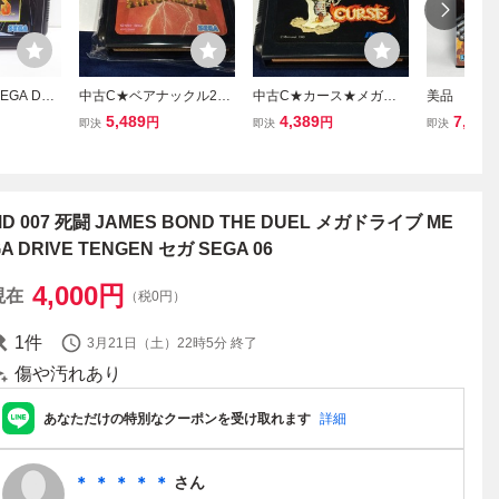
GA DRI
中古C★ベアナックル2★
中古C★カース★メガド
美品 ダイ
ーヒーローズ
メガドライブソフト
ライブソフト
ーク メガ
5,489
4,389
7,500
円
円
即決
即決
即決
WE1959
D 007 死闘 JAMES BOND THE DUEL メガドライブ ME
A DRIVE TENGEN セガ SEGA 06
4,000
円
現在
（税0円）
1
件
3月21日（土）22時5分
終了
傷や汚れあり
あなただけの特別なクーポンを受け取れます
詳細
＊ ＊ ＊ ＊ ＊
さん