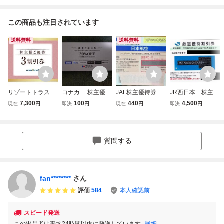
この商品も注目されています
送料無料
送料無料
リゾートトラスト
コナカ 株主優待
JAL株主優待券
JR西日本 株主優
株主優待３割引券
券 株主ご優待
株主割引券 202
待鉄道割引券 20
7,300
100
440
4,500
現在
円
即決
円
現在
円
即決
円
1枚
券 紳士服 20%
7/11/30 コード
27年6月30日まで
割引券 最新
送信のみ 数量9
質問する
fan********
さん
評価
584
本人確認前
スピード発送
この出品者は平均24時間以内に発送しています
詳細