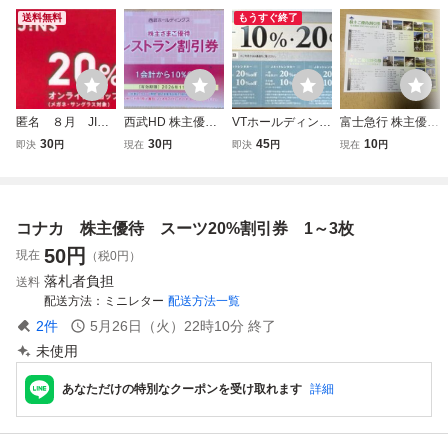
送料無料
もうすぐ終了
匿名 ８月 JINS
西武HD 株主優待
VTホールディング
富士急行 株主優待
オンライン限定ク
レストラン割引券
ス株主優待券 Jネ
株主ご優待割引
30
30
45
10
即決
円
現在
円
即決
円
現在
円
ーポン◆20% 割引
(2026.11迄) 送料8
ットレンタカー割
券 冊子（在庫２
券 株主優待券と併
5円
引券5枚組
冊、入札１で１
用不可 PCメガ
冊）
ネ 眼鏡 サングラ
コナカ 株主優待 スーツ20%割引券 1～3枚
ス
50
円
現在
（税0円）
落札者負担
送料
配送方法
ミニレター
配送方法一覧
2
件
5月26日（火）22時10分
終了
未使用
あなただけの特別なクーポンを受け取れます
詳細